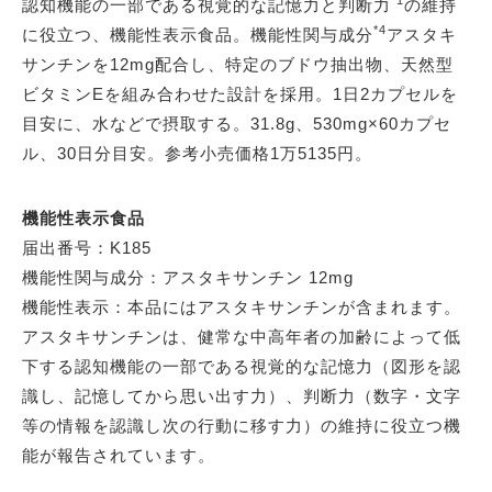
*1
認知機能の一部である視覚的な記憶力と判断力
の維持
*4
に役立つ、機能性表示食品。機能性関与成分
アスタキ
サンチンを12mg配合し、特定のブドウ抽出物、天然型
ビタミンEを組み合わせた設計を採用。1日2カプセルを
目安に、水などで摂取する。31.8g、530mg×60カプセ
ル、30日分目安。参考小売価格1万5135円。
機能性表示食品
届出番号：K185
機能性関与成分：アスタキサンチン 12mg
機能性表示：本品にはアスタキサンチンが含まれます。
アスタキサンチンは、健常な中高年者の加齢によって低
下する認知機能の一部である視覚的な記憶力（図形を認
識し、記憶してから思い出す力）、判断力（数字・文字
等の情報を認識し次の行動に移す力）の維持に役立つ機
能が報告されています。