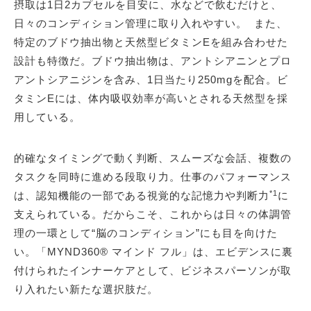
摂取は1日2カプセルを目安に、水などで飲むだけと、
日々のコンディション管理に取り入れやすい。 また、
特定のブドウ抽出物と天然型ビタミンEを組み合わせた
設計も特徴だ。ブドウ抽出物は、アントシアニンとプロ
アントシアニジンを含み、1日当たり250mgを配合。ビ
タミンEには、体内吸収効率が高いとされる天然型を採
用している。
的確なタイミングで動く判断、スムーズな会話、複数の
タスクを同時に進める段取り力。仕事のパフォーマンス
*1
は、認知機能の一部である視覚的な記憶力や判断力
に
支えられている。だからこそ、これからは日々の体調管
理の一環として“脳のコンディション”にも目を向けた
い。「MYND360® マインド フル」は、エビデンスに裏
付けられたインナーケアとして、ビジネスパーソンが取
り入れたい新たな選択肢だ。