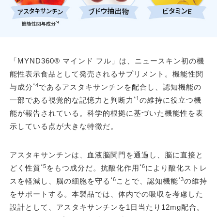
「MYND360® マインド フル」は、ニュースキン初の機
能性表示食品として発売されるサプリメント。機能性関
*4
与成分
であるアスタキサンチンを配合し、認知機能の
*1
一部である視覚的な記憶力と判断力
の維持に役立つ機
能が報告されている。科学的根拠に基づいた機能性を表
示している点が大きな特徴だ。
アスタキサンチンは、血液脳関門を通過し、脳に直接と
*5
*6
どく性質
をもつ成分だ。抗酸化作用
により酸化ストレ
*6
*3
スを軽減し、脳の細胞を守る
ことで、認知機能
の維持
をサポートする。本製品では、体内での吸収を考慮した
設計として、アスタキサンチンを1日当たり12mg配合。