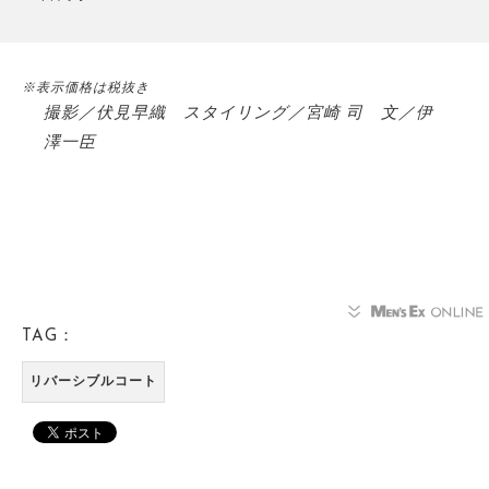
※表示価格は税抜き
撮影／伏見早織 スタイリング／宮崎 司 文／伊
澤一臣
TAG：
リバーシブルコート