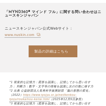
「MYND360® マインド フル」に関する問い合わせはニ
ュースキンジャパン
ニュースキンジャパン公式Webサイト：
www.nuskin.com
製品の詳細はこちら
*1 視覚的な記憶力：図形を認識し、記憶してから思い出す
力； 判断力：数字・文字等の情報を認識し次の行動に移す力
*2 出典 公益財団法人長寿科学振興財団「脳の形態の変化」
（2022）
https://www.tyojyu.or.jp/net/kenkou-
tyoju/rouka/nou-keitai.html
（2025年12月9日参照）
*3 視覚的な記憶力（図形を認識し、記憶してから思い出す