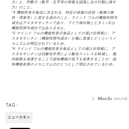
力）と、判断力（数字・文字等の情報を認識し次の行動に移す
力）のこと。
*4 機能性表示食品に含まれる、特定の保健の目的（健康の維
持・増進等）に資する成分のこと。マインド フルの機能性関与
成分はアスタキサンチンであり、ブドウ抽出物とビタミンEは
機能性関与成分ではありません。
*5 マインド フルの機能性表示食品としての届け出情報に、ア
スタキサンチン（機能性関与成分）が脳に直接とどくというメ
カニズムが明記されているため。
*6 マインド フルの機能性表示食品としての届け出情報に、ア
スタキサンチンは抗酸化作用により酸化ストレスを軽減し、脳
内細胞を保護することで認知機能の低下を改善することが、認
知機能改善のメカニズムのひとつとして明記されているため。
TAG：
ニュースキン