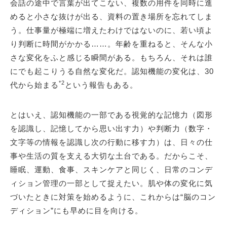
会話の途中で言葉が出てこない、複数の用件を同時に進
めると小さな抜けが出る、資料の置き場所を忘れてしま
う。仕事量が極端に増えたわけではないのに、若い頃よ
り判断に時間がかかる……。年齢を重ねると、そんな小
さな変化をふと感じる瞬間がある。もちろん、それは誰
にでも起こりうる自然な変化だ。認知機能の変化は、30
*2
代から始まる
という報告もある。
とはいえ、認知機能の一部である視覚的な記憶力（図形
を認識し、記憶してから思い出す力）や判断力（数字・
文字等の情報を認識し次の行動に移す力）は、日々の仕
事や生活の質を支える大切な土台である。だからこそ、
睡眠、運動、食事、スキンケアと同じく、日常のコンデ
ィション管理の一部として捉えたい。肌や体の変化に気
づいたときに対策を始めるように、これからは“脳のコン
ディション”にも早めに目を向ける。