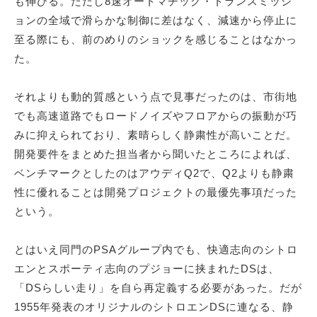
も伸びる。ただし8速オートマチック・トランスミッシ
ョンの全域で滑らかな制御に差はなく、減速から停止に
至る際にも、前のめりのショックを感じることはなかっ
た。
それよりも動的質感という点で見事だったのは、市街地
でも高速道路でもロードノイズやフロアからの振動が巧
みに抑えられており、素晴らしく静粛性が高いことだ。
開発要件をまとめた担当者から聞いたところによれば、
ベンチマークとしたのはアウディQ2で、Q2よりも静粛
性に優れることは開発プロジェクトの最優先事項だった
という。
とはいえ同門のPSAグループ内でも、快適志向のシトロ
エンとスポーティ志向のプジョーに挟まれたDSは、
「DSらしい走り」を自ら再定義する必要があった。だが
1955年発表のオリジナルのシトロエンDSに連なる、静