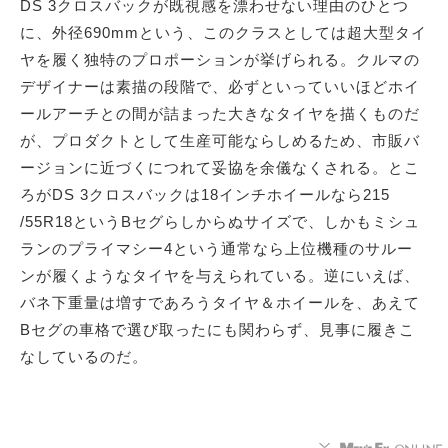
DS 3クロスバックが既視感を漂わせない理由のひとつ
に、外径690mmという、このクラスとしては超大型タイ
ヤを履く独特のプロポーションが挙げられる。クルマの
デザイナーは素描の段階で、必ずといっていいほどホイ
ールアーチとの間が詰まった大きなタイヤを描くものだ
が、プロダクトとして生産可能ならしめるため、市販バ
ージョンに近づくにつれて妥協を余儀なくされる。とこ
ろがDS 3クロスバックは18インチホイールなら215
/55R18というBセグらしからぬサイズで、しかもミシュ
ランのプライマシー4という通常なら上位機種のサルー
ンが履くようなタイヤを与えられている。逆にいえば、
バネ下重量は増すであろうタイヤ＆ホイールを、あえて
Bセグの車格で選び取ったにも関わらず、見事に履きこ
なしているのだ。