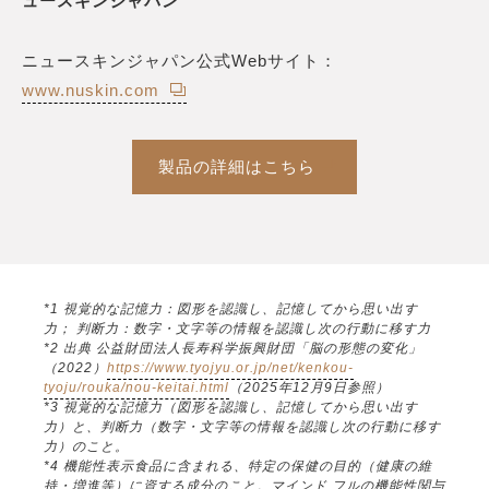
ュースキンジャパン
ニュースキンジャパン公式Webサイト：
www.nuskin.com
製品の詳細はこちら
*1 視覚的な記憶力：図形を認識し、記憶してから思い出す
力； 判断力：数字・文字等の情報を認識し次の行動に移す力
*2 出典 公益財団法人長寿科学振興財団「脳の形態の変化」
（2022）
https://www.tyojyu.or.jp/net/kenkou-
tyoju/rouka/nou-keitai.html
（2025年12月9日参照）
*3 視覚的な記憶力（図形を認識し、記憶してから思い出す
力）と、判断力（数字・文字等の情報を認識し次の行動に移す
力）のこと。
*4 機能性表示食品に含まれる、特定の保健の目的（健康の維
持・増進等）に資する成分のこと。マインド フルの機能性関与