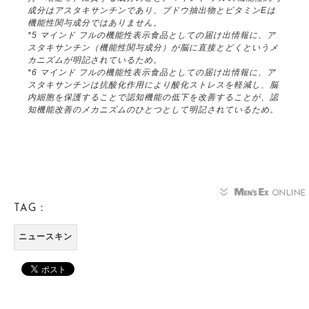
成分はアスタキサンチンであり、ブドウ抽出物とビタミンEは
機能性関与成分ではありません。
*5 マインド フルの機能性表示食品としての届け出情報に、ア
スタキサンチン（機能性関与成分）が脳に直接とどくというメ
カニズムが明記されているため。
*6 マインド フルの機能性表示食品としての届け出情報に、ア
スタキサンチンは抗酸化作用により酸化ストレスを軽減し、脳
内細胞を保護することで認知機能の低下を改善することが、認
知機能改善のメカニズムのひとつとして明記されているため。
TAG：
ニュースキン