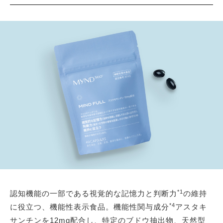
*1
認知機能の一部である視覚的な記憶力と判断力
の維持
*4
に役立つ、機能性表示食品。機能性関与成分
アスタキ
サンチンを12mg配合し、特定のブドウ抽出物、天然型