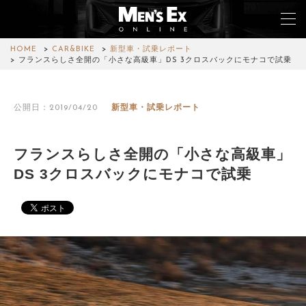
HOME
CAR&BIKE
新型車・試乗レポート
フランスらしさ全開の「小さな高級車」DS 3クロスバックにモナコで試乗
TOP
公開日：2019/04/20
新型車・試乗レポート
FASHION
WATCH
フランスらしさ全開の「小さな高級車」
DS 3クロスバックにモナコで試乗
CAR&BIKE
LIFESTYLE
COLUMN
MAGAZINE
ABOUT SITE