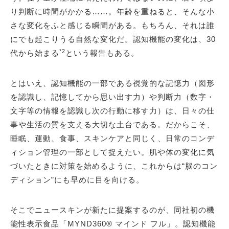
り判断に時間がかかる……。年齢を重ねると、そんな小
さな変化をふと感じる瞬間がある。もちろん、それは誰
にでも起こりうる自然な変化だ。認知機能の変化は、30
*2
代から始まる
という報告もある。
とはいえ、認知機能の一部である視覚的な記憶力（図形
を認識し、記憶してから思い出す力）や判断力（数字・
文字等の情報を認識し次の行動に移す力）は、日々の仕
事や生活の質を支える大切な土台である。だからこそ、
睡眠、運動、食事、スキンケアと同じく、日常のコンデ
ィション管理の一部として捉えたい。肌や体の変化に気
づいたときに対策を始めるように、これからは“脳のコン
ディション”にも早めに目を向ける。
そこでニュースキンが新たに提案するのが、同社初の機
能性表示食品「MYND360® マインド フル」。認知機能