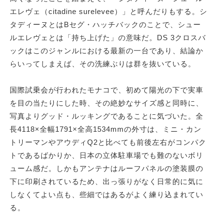
エレヴェ（citadine surelevee）」と呼んだりもする。シ
タディーヌとはBセグ・ハッチバックのことで、シュー
ルエレヴェとは「持ち上げた」の意味だ。DS 3クロスバ
ックはこのジャンルにおける最新の一台であり、結論か
らいってしまえば、その洗練ぶりは群を抜いている。
国際試乗会が行われたモナコで、初めて陽光の下で実車
を目の当たりにした時、その絶妙なサイズ感と同時に、
写真よりグッド・ルッキングであることに気づいた。全
長4118×全幅1791×全高1534mmの外寸は、ミニ・カン
トリーマンやアウディQ2と比べても前後左右がコンパク
トであるばかりか、日本の立体駐車場でも難のないボリ
ューム感だ。しかもアンテナはルーフパネルの塗装膜の
下に印刷されているため、出っ張りがなく日常的に気に
しなくてよい点も、些細ではあるがよく練り込まれてい
る。