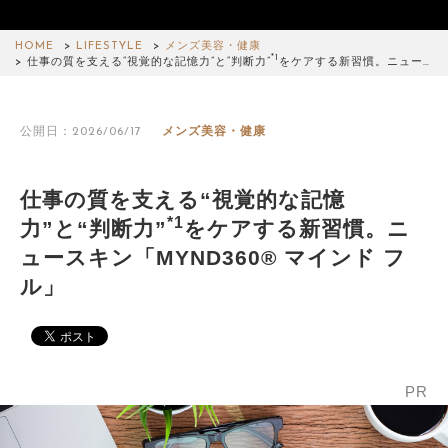
HOME
LIFESTYLE
メンズ美容・健康
*1
仕事の質を支える“視覚的な記憶力”と“判断力”
をケアする新習慣。ニュー…
公開日：2026/06/17
メンズ美容・健康
仕事の質を支える“視覚的な記憶
*1
力”と“判断力”
をケアする新習慣。ニ
ュースキン「MYND360® マインド フ
ル」
PR