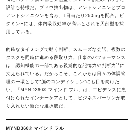
設計も特徴だ。ブドウ抽出物は、アントシアニンとプロ
アントシアニジンを含み、1日当たり250mgを配合。ビ
タミンEには、体内吸収効率が高いとされる天然型を採
用している。
的確なタイミングで動く判断、スムーズな会話、複数の
タスクを同時に進める段取り力。仕事のパフォーマンス
*1
は、認知機能の一部である視覚的な記憶力や判断力
に
支えられている。だからこそ、これからは日々の体調管
理の一環として“脳のコンディション”にも目を向けた
い。「MYND360® マインド フル」は、エビデンスに裏
付けられたインナーケアとして、ビジネスパーソンが取
り入れたい新たな選択肢だ。
MYND360® マインド フル