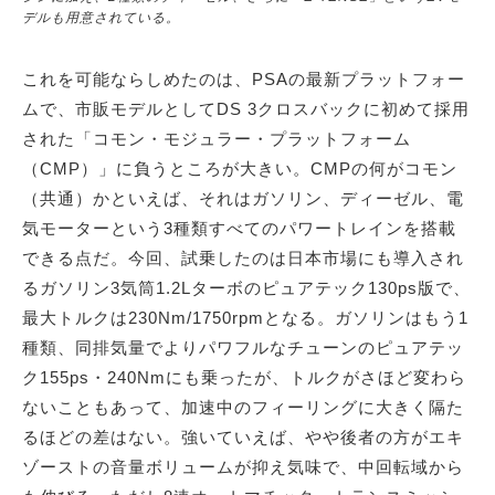
デルも用意されている。
これを可能ならしめたのは、PSAの最新プラットフォー
ムで、市販モデルとしてDS 3クロスバックに初めて採用
された「コモン・モジュラー・プラットフォーム
（CMP）」に負うところが大きい。CMPの何がコモン
（共通）かといえば、それはガソリン、ディーゼル、電
気モーターという3種類すべてのパワートレインを搭載
できる点だ。今回、試乗したのは日本市場にも導入され
るガソリン3気筒1.2Lターボのピュアテック130ps版で、
最大トルクは230Nm/1750rpmとなる。ガソリンはもう1
種類、同排気量でよりパワフルなチューンのピュアテッ
ク155ps・240Nmにも乗ったが、トルクがさほど変わら
ないこともあって、加速中のフィーリングに大きく隔た
るほどの差はない。強いていえば、やや後者の方がエキ
ゾーストの音量ボリュームが抑え気味で、中回転域から