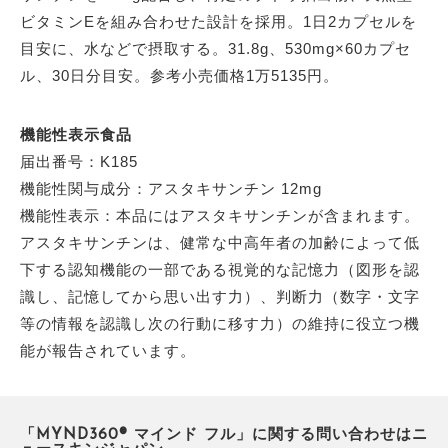
ビタミンEを組み合わせた設計を採用。1日2カプセルを
目安に、水などで摂取する。31.8g、530mg×60カプセ
ル、30日分目安。参考小売価格1万5135円。
機能性表示食品
届出番号：K185
機能性関与成分：アスタキサンチン 12mg
機能性表示：本品にはアスタキサンチンが含まれます。
アスタキサンチンは、健常な中高年者の加齢によって低
下する認知機能の一部である視覚的な記憶力（図形を認
識し、記憶してから思い出す力）、判断力（数字・文字
等の情報を認識し次の行動に移す力）の維持に役立つ機
能が報告されています。
「MYND360® マインド フル」に関する問い合わせはニ