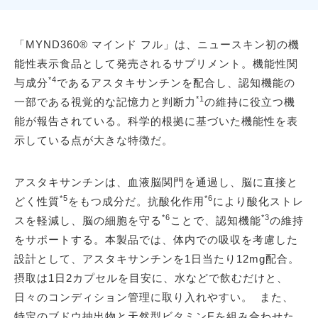
「MYND360® マインド フル」は、ニュースキン初の機
能性表示食品として発売されるサプリメント。機能性関
*4
与成分
であるアスタキサンチンを配合し、認知機能の
*1
一部である視覚的な記憶力と判断力
の維持に役立つ機
能が報告されている。科学的根拠に基づいた機能性を表
示している点が大きな特徴だ。
アスタキサンチンは、血液脳関門を通過し、脳に直接と
*5
*6
どく性質
をもつ成分だ。抗酸化作用
により酸化ストレ
*6
*3
スを軽減し、脳の細胞を守る
ことで、認知機能
の維持
をサポートする。本製品では、体内での吸収を考慮した
設計として、アスタキサンチンを1日当たり12mg配合。
摂取は1日2カプセルを目安に、水などで飲むだけと、
日々のコンディション管理に取り入れやすい。 また、
特定のブドウ抽出物と天然型ビタミンEを組み合わせた