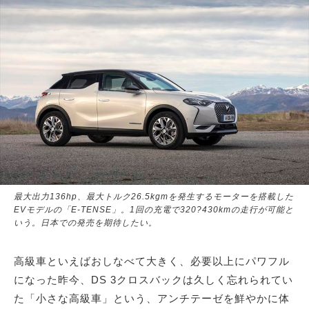
最大出力136hp、最大トルク26.5kgmを発生するモーターを搭載した
EVモデルの「E-TENSE」。1回の充電で320?430kmの走行が可能と
いう。日本での発売を期待したい。
高級車といえばおしなべて大きく、必要以上にパワフル
になった昨今、DS 3クロスバックは久しく忘れられてい
た「小さな高級車」という、アンチテーゼを鮮やかに体