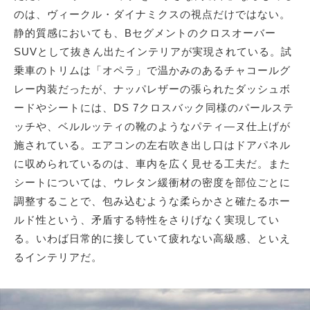
のは、ヴィークル・ダイナミクスの視点だけではない。
静的質感においても、Bセグメントのクロスオーバー
SUVとして抜きん出たインテリアが実現されている。試
乗車のトリムは「オペラ」で温かみのあるチャコールグ
レー内装だったが、ナッパレザーの張られたダッシュボ
ードやシートには、DS 7クロスバック同様のパールステ
ッチや、ベルルッティの靴のようなパティ—ヌ仕上げが
施されている。エアコンの左右吹き出し口はドアパネル
に収められているのは、車内を広く見せる工夫だ。また
シートについては、ウレタン緩衝材の密度を部位ごとに
調整することで、包み込むような柔らかさと確たるホー
ルド性という、矛盾する特性をさりげなく実現してい
る。いわば日常的に接していて疲れない高級感、といえ
るインテリアだ。