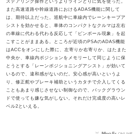
ステアリング操作というよりラインどりに気を使った。
また高速道路や幹線道路におけるADAS機能に関して
は、期待以上だった。巡航中に車線内でレーンキープア
シストを効かせると、車体のコンパクトなクルマは左右
の車線に代わる代わる反応して「ピンボール現象」を起
こすことがままある。ところが近頃のPSAのADAS機能
はACCをオンにした際に、左寄りか右寄りか、はたまた
中央か、車線内ポジションをメモリーして同じように保
とうとする「レーンポジショニングアシスト」が効いて
いるので、違和感がないのだ。安心感が高いというよ
り、修正舵やブレーキ補助というカタチで介入してくる
こともあまり感じさせない制御なので、バックグラウン
ドで使っても嫌な気がしない。それだけ完成度の高いレ
ベル2といえる。