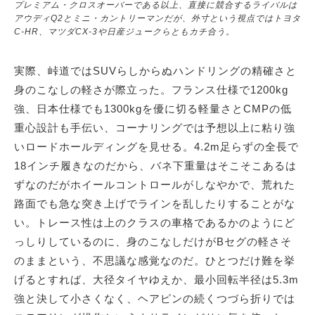
プレミアム・クロスオーバーである以上、直接に競合するライバルは
アウディQ2とミニ・カントリーマンだが、外寸という視点ではトヨタ
C-HR、マツダCX-3や日産ジュークらともカチ合う。
実際、峠道ではSUVらしからぬハンドリングの精確さと
身のこなしの軽さが際立った。フランス仕様で1200kg
強、日本仕様でも1300kgを優に切る軽量さとCMPの低
重心設計も手伝い、コーナリングでは予想以上に粘り強
いロードホールディングを見せる。4.2m足らずの全長で
18インチ履きなのだから、バネ下重量はそこそこあるは
ずなのだがホイールコントロールがしなやかで、荒れた
路面でも急な突き上げでラインを乱したりすることがな
い。トレース性は上のクラスの車格であるかのようにど
っしりしているのに、身のこなしだけがBセグの軽さそ
のままという、不思議な感覚なのだ。ひとつだけ難を挙
げるとすれば、大径タイヤゆえか、最小回転半径は5.3m
強と決して小さくなく、ヘアピンの続くつづら折りでは