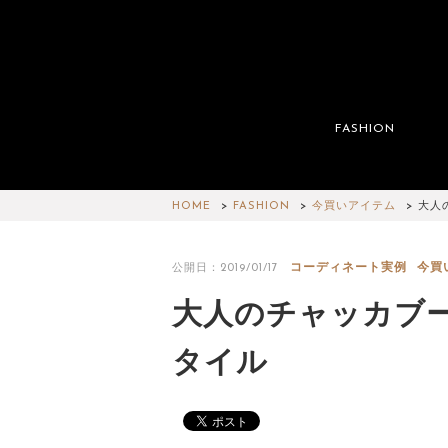
FASHION
HOME
FASHION
今買いアイテム
大人
コーディネート実例
今買
公開日：2019/01/17
大人のチャッカブ
タイル