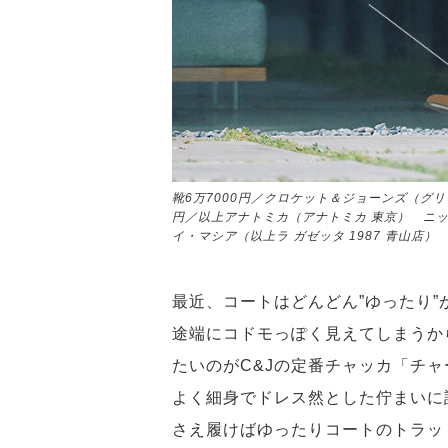
靴6万7000円／クロケット＆ジョーンズ（グリ
円／以上アナトミカ（アナトミカ 東京） ニット
イ・マシア（以上ラ ガゼッタ 1987 青山店）
最近、コートはどんどん”ゆったり
途端にコドモっぽく見えてしまうか
たいのがC&Jの定番チャッカ「チ
よく細身でドレス然とした佇まいに
さえ履けばゆったりコートのトラッ