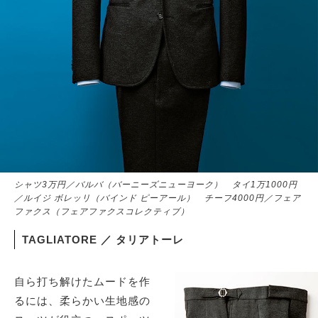
シャツ3万円／バルバ（バーニーズニューヨーク） タイ1万1000円
／ルイジ ボレッリ（バインド ピーアール） チーフ4000円／フェア
ファクス（フェアファクスコレクティブ）
TAGLIATORE ／ タリアトーレ
自ら打ち解けたムードを作
るには、柔らかい生地感の