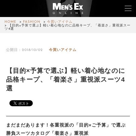
HOME
FASHION
今買いアイテム
【目的×予算で選ぶ】軽い着心地なのに品格キープ、「着楽さ」重視派スー
ツ4選
TOP
公開日：2018/10/02
今買いアイテム
FASHION
WATCH
【目的×予算で選ぶ】軽い着心地なのに
品格キープ、「着楽さ」重視派スーツ4
CAR&BIKE
選
LIFESTYLE
COLUMN
MAGAZINE
まだまだあります！各重視派の「目的×ご予算」で選ぶ
勝負スーツカタログ「着楽さ」重視派
ABOUT SITE