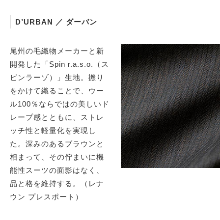
D’URBAN ／ ダーバン
尾州の毛織物メーカーと新
開発した「Spin r.a.s.o.（ス
ピンラーゾ）」生地。撚り
をかけて織ることで、ウー
ル100％ならではの美しいド
レープ感とともに、ストレ
ッチ性と軽量化を実現し
た。深みのあるブラウンと
相まって、その佇まいに機
能性スーツの面影はなく、
品と格を維持する。（レナ
ウン プレスポート）