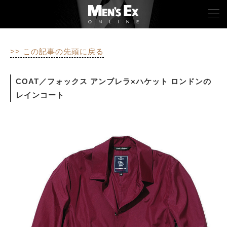
>> この記事の先頭に戻る
TOP
COAT／フォックス アンブレラ×ハケット ロンドンの
FASHION
レインコート
WATCH
CAR&BIKE
LIFESTYLE
COLUMN
MAGAZINE
ABOUT SITE