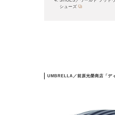
SHOES／ワールド フッ
シューズ
UMBRELLA／前原光榮商店「デ