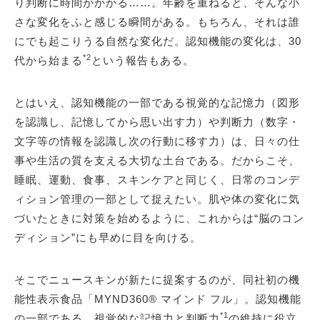
り判断に時間がかかる……。年齢を重ねると、そんな小
さな変化をふと感じる瞬間がある。もちろん、それは誰
にでも起こりうる自然な変化だ。認知機能の変化は、30
*2
代から始まる
という報告もある。
とはいえ、認知機能の一部である視覚的な記憶力（図形
を認識し、記憶してから思い出す力）や判断力（数字・
文字等の情報を認識し次の行動に移す力）は、日々の仕
事や生活の質を支える大切な土台である。だからこそ、
睡眠、運動、食事、スキンケアと同じく、日常のコンデ
ィション管理の一部として捉えたい。肌や体の変化に気
づいたときに対策を始めるように、これからは“脳のコン
ディション”にも早めに目を向ける。
そこでニュースキンが新たに提案するのが、同社初の機
能性表示食品「MYND360® マインド フル」。認知機能
*1
の一部である、視覚的な記憶力と判断力
の維持に役立