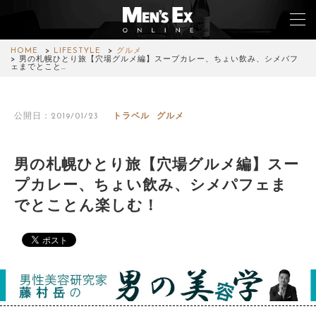
HOME
LIFESTYLE
グルメ
男の札幌ひとり旅【穴場グルメ編】スープカレー、ちょい飲み、シメパフ
ェまでとこと…
TOP
公開日：2019/01/23
トラベル
グルメ
FASHION
WATCH
男の札幌ひとり旅【穴場グルメ編】スー
プカレー、ちょい飲み、シメパフェま
CAR&BIKE
でとことん楽しむ！
LIFESTYLE
COLUMN
MAGAZINE
ABOUT SITE