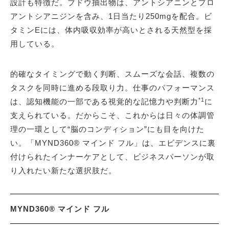
設計も特徴だ。ブドウ抽出物は、アントシアニンとプロ
アントシアニジンを含み、1日当たり250mgを配合。ビ
タミンEには、体内吸収効率が高いとされる天然型を採
用している。
的確なタイミングで動く判断、スムーズな会話、複数の
タスクを同時に進める段取り力。仕事のパフォーマンス
*1
は、認知機能の一部である視覚的な記憶力や判断力
に
支えられている。だからこそ、これからは日々の体調管
理の一環として“脳のコンディション”にも目を向けた
い。「MYND360® マインド フル」は、エビデンスに裏
付けられたインナーケアとして、ビジネスパーソンが取
り入れたい新たな選択肢だ。
MYND360® マインド フル