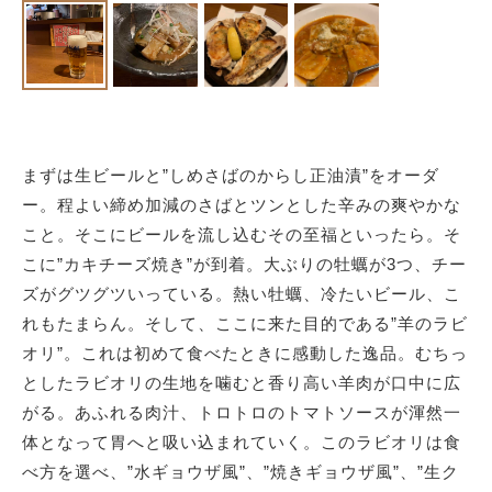
まずは生ビールと”しめさばのからし正油漬”をオーダ
ー。程よい締め加減のさばとツンとした辛みの爽やかな
こと。そこにビールを流し込むその至福といったら。そ
こに”カキチーズ焼き”が到着。大ぶりの牡蠣が3つ、チー
ズがグツグツいっている。熱い牡蠣、冷たいビール、こ
れもたまらん。そして、ここに来た目的である”羊のラビ
オリ”。これは初めて食べたときに感動した逸品。むちっ
としたラビオリの生地を噛むと香り高い羊肉が口中に広
がる。あふれる肉汁、トロトロのトマトソースが渾然一
体となって胃へと吸い込まれていく。このラビオリは食
べ方を選べ、”水ギョウザ風”、”焼きギョウザ風”、”生ク