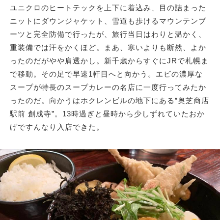
ユニクロのヒートテックを上下に着込み、目の詰まった
ニットにダウンジャケット、雪道も歩けるマウンテンブ
ーツと完全防備で行ったが、旅行当日はわりと温かく、
重装備では汗をかくほど。まあ、寒いよりも断然、よか
ったのだがやや肩透かし。新千歳からすぐにJRで札幌ま
で移動。その足で早速1軒目へと向かう。エビの濃厚な
スープが特長のスープカレーの名店に一度行ってみたか
ったのだ。向かうはホクレンビルの地下にある”奥芝商店
駅前 創成寺”。13時過ぎと昼時から少しずれていたおか
げですんなり入店できた。