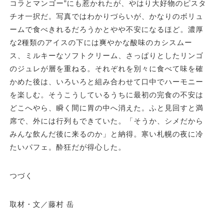
コラとマンゴー”にも惹かれたが、やはり大好物のピスタ
チオ一択だ。写真ではわかりづらいが、かなりのボリュ
ームで食べきれるだろうかとやや不安になるほど。濃厚
な2種類のアイスの下には爽やかな酸味のカシスムー
ス、ミルキーなソフトクリーム、さっぱりとしたリンゴ
のジュレが層を重ねる。それぞれを別々に食べて味を確
かめた後は、いろいろと組み合わせて口中でハーモニー
を楽しむ。そうこうしているうちに最初の完食の不安は
どこへやら、瞬く間に胃の中へ消えた。ふと見回すと満
席で、外には行列もできていた。「そうか、シメだから
みんな飲んだ後に来るのか」と納得。寒い札幌の夜に冷
たいパフェ。酔狂だが得心した。
つづく
取材・文／藤村 岳