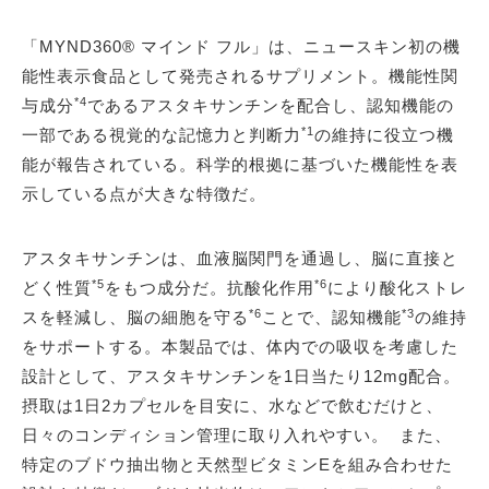
「MYND360® マインド フル」は、ニュースキン初の機
能性表示食品として発売されるサプリメント。機能性関
*4
与成分
であるアスタキサンチンを配合し、認知機能の
*1
一部である視覚的な記憶力と判断力
の維持に役立つ機
能が報告されている。科学的根拠に基づいた機能性を表
示している点が大きな特徴だ。
アスタキサンチンは、血液脳関門を通過し、脳に直接と
*5
*6
どく性質
をもつ成分だ。抗酸化作用
により酸化ストレ
*6
*3
スを軽減し、脳の細胞を守る
ことで、認知機能
の維持
をサポートする。本製品では、体内での吸収を考慮した
設計として、アスタキサンチンを1日当たり12mg配合。
摂取は1日2カプセルを目安に、水などで飲むだけと、
日々のコンディション管理に取り入れやすい。 また、
特定のブドウ抽出物と天然型ビタミンEを組み合わせた