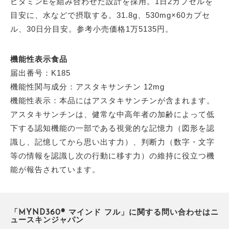
ビタミンEを組み合わせた設計を採用。1日2カプセルを
目安に、水などで摂取する。31.8g、530mg×60カプセ
ル、30日分目安。参考小売価格1万5135円。
機能性表示食品
届出番号：K185
機能性関与成分：アスタキサンチン 12mg
機能性表示：本品にはアスタキサンチンが含まれます。
アスタキサンチンは、健常な中高年者の加齢によって低
下する認知機能の一部である視覚的な記憶力（図形を認
識し、記憶してから思い出す力）、判断力（数字・文字
等の情報を認識し次の行動に移す力）の維持に役立つ機
能が報告されています。
「MYND360® マインド フル」に関する問い合わせはニ
ュースキンジャパン