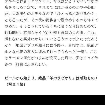
テルへと行きチェックイン。今夜はひとりでいくつかの
店をまわる予定で、それまでに腹が減るのかやや心配
だ。大浴場付のホテルなので「ひとっ風呂浴びるか？」
とも思ったが、その後の街歩きで湯冷めするのも怖くて
やめた。そうこうしているうちに暗くなり始めたので、
行動開始。京都もそうだが札幌も碁盤の目の街。これ、
慣れないと案外わかりにくいと思うのはボクだけだろう
か？ 地図アプリを頼りに狸小路へ。目指すは、以前グ
ルメな札幌の友人に連れて行ってもらった”一徹”。ここ
はラーメン屋だがつまみが充実した店で、実はチョイ飲
みの一軒目にふさわしい。
ビールから始まり、絶品「羊のラビオリ」は感動もの！
（写真４枚）