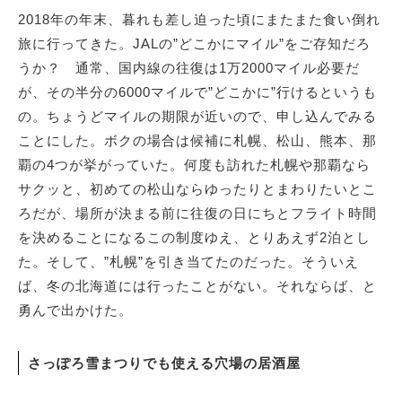
2018年の年末、暮れも差し迫った頃にまたまた食い倒れ
旅に行ってきた。JALの”どこかにマイル”をご存知だろ
うか？ 通常、国内線の往復は1万2000マイル必要だ
が、その半分の6000マイルで”どこかに”行けるというも
の。ちょうどマイルの期限が近いので、申し込んでみる
ことにした。ボクの場合は候補に札幌、松山、熊本、那
覇の4つが挙がっていた。何度も訪れた札幌や那覇なら
サクッと、初めての松山ならゆったりとまわりたいとこ
ろだが、場所が決まる前に往復の日にちとフライト時間
を決めることになるこの制度ゆえ、とりあえず2泊とし
た。そして、”札幌”を引き当てたのだった。そういえ
ば、冬の北海道には行ったことがない。それならば、と
勇んで出かけた。
さっぽろ雪まつりでも使える穴場の居酒屋