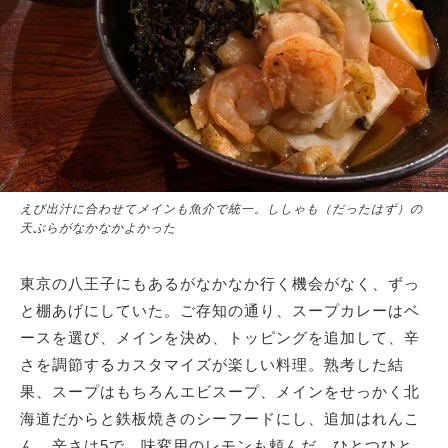
えび出汁に合わせてメインも魚介で統一。ししゃも（だったはず）の
天ぷらがなかなかよかった
東京の八王子にもあるがなかなか行く機会がなく、ずっ
と棚あげにしていた。ご存知の通り、スープカレーはベ
ースを選び、メインを決め、トッピングを追加して、辛
さを調節するカスタマイズが楽しい料理。熟考した結
果、スープはもちろんエビスープ、メインをせっかく北
海道だからと鉄板焼きのシーフードにし、追加はれんこ
ん。辛さは5で、味変用のレモンも頼んだ。ひとつひと