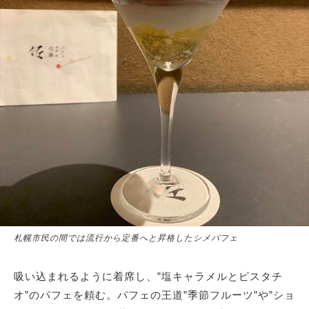
札幌市民の間では流行から定番へと昇格したシメパフェ
吸い込まれるように着席し、”塩キャラメルとピスタチ
オ”のパフェを頼む。パフェの王道”季節フルーツ”や”ショ