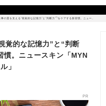
*1
仕事の質を支える“視覚的な記憶力”と“判断力”
をケアする新習慣。ニュー…
視覚的な記憶力”と“判断
習慣。ニュースキン「MYN
フル」
PR