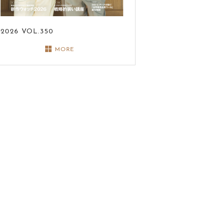
2026
VOL.350
MORE