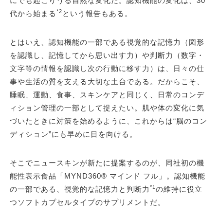
にでも起こりうる自然な変化だ。認知機能の変化は、30
*2
代から始まる
という報告もある。
とはいえ、認知機能の一部である視覚的な記憶力（図形
を認識し、記憶してから思い出す力）や判断力（数字・
文字等の情報を認識し次の行動に移す力）は、日々の仕
事や生活の質を支える大切な土台である。だからこそ、
睡眠、運動、食事、スキンケアと同じく、日常のコンデ
ィション管理の一部として捉えたい。肌や体の変化に気
づいたときに対策を始めるように、これからは“脳のコン
ディション”にも早めに目を向ける。
そこでニュースキンが新たに提案するのが、同社初の機
能性表示食品「MYND360® マインド フル」。認知機能
*1
の一部である、視覚的な記憶力と判断力
の維持に役立
つソフトカプセルタイプのサプリメントだ。