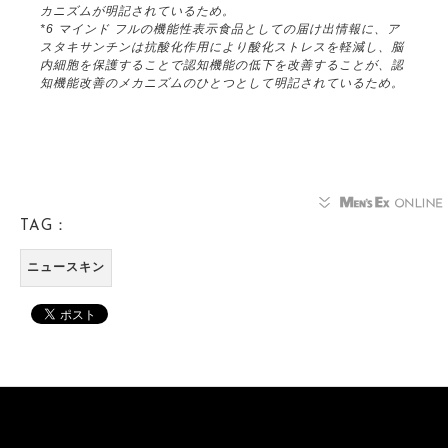
カニズムが明記されているため。
*6 マインド フルの機能性表示食品としての届け出情報に、ア
スタキサンチンは抗酸化作用により酸化ストレスを軽減し、脳
内細胞を保護することで認知機能の低下を改善することが、認
知機能改善のメカニズムのひとつとして明記されているため。
TAG：
ニュースキン