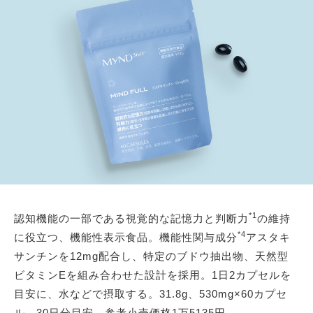
*1
認知機能の一部である視覚的な記憶力と判断力
の維持
*4
に役立つ、機能性表示食品。機能性関与成分
アスタキ
サンチンを12mg配合し、特定のブドウ抽出物、天然型
ビタミンEを組み合わせた設計を採用。1日2カプセルを
目安に、水などで摂取する。31.8g、530mg×60カプセ
ル、30日分目安。参考小売価格1万5135円。