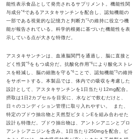
能性表示食品として発売されるサプリメント。機能性関
*4
与成分
であるアスタキサンチンを配合し、認知機能の
*1
一部である視覚的な記憶力と判断力
の維持に役立つ機
能が報告されている。科学的根拠に基づいた機能性を表
示している点が大きな特徴だ。
アスタキサンチンは、血液脳関門を通過し、脳に直接と
*5
*6
どく性質
をもつ成分だ。抗酸化作用
により酸化ストレ
*6
*3
スを軽減し、脳の細胞を守る
ことで、認知機能
の維持
をサポートする。本製品では、体内での吸収を考慮した
設計として、アスタキサンチンを1日当たり12mg配合。
摂取は1日2カプセルを目安に、水などで飲むだけと、
日々のコンディション管理に取り入れやすい。 また、
特定のブドウ抽出物と天然型ビタミンEを組み合わせた
設計も特徴だ。ブドウ抽出物は、アントシアニンとプロ
アントシアニジンを含み、1日当たり250mgを配合。ビ