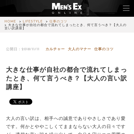
HOME
LIFESTYLE
仕事のコツ
大きな仕事が自社の都合で流れてしまったとき、何て言うべき？【大人の
言い訳講座】
TOP
公開日：2018/11/11
カルチャー
大人のマナー
仕事のコツ
FASHION
WATCH
大きな仕事が自社の都合で流れてしまっ
たとき、何て言うべき？【大人の言い訳
CAR&BIKE
講座】
LIFESTYLE
COLUMN
大人の言い訳は、相手への誠意でありやさしさであり愛
MAGAZINE
です。何かとややこしくてままならない大人の日々です
ABOUT SITE