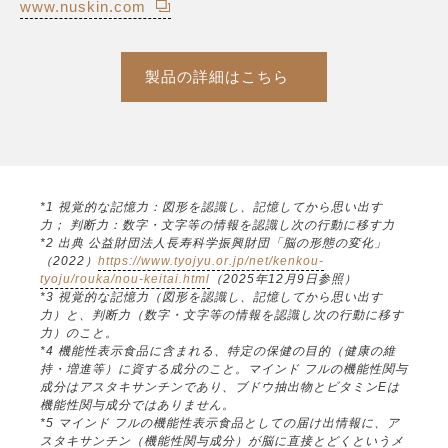
www.nuskin.com
製品の詳細はこちら
*1 視覚的な記憶力：図形を認識し、記憶してから思い出す
力； 判断力：数字・文字等の情報を認識し次の行動に移す力
*2 出典 公益財団法人長寿科学振興財団「脳の形態の変化」
（2022）
https://www.tyojyu.or.jp/net/kenkou-
tyoju/rouka/nou-keitai.html
（2025年12月9日参照）
*3 視覚的な記憶力（図形を認識し、記憶してから思い出す
力）と、判断力（数字・文字等の情報を認識し次の行動に移す
力）のこと。
*4 機能性表示食品に含まれる、特定の保健の目的（健康の維
持・増進等）に資する成分のこと。マインド フルの機能性関与
成分はアスタキサンチンであり、ブドウ抽出物とビタミンEは
機能性関与成分ではありません。
*5 マインド フルの機能性表示食品としての届け出情報に、ア
スタキサンチン（機能性関与成分）が脳に直接とどくというメ