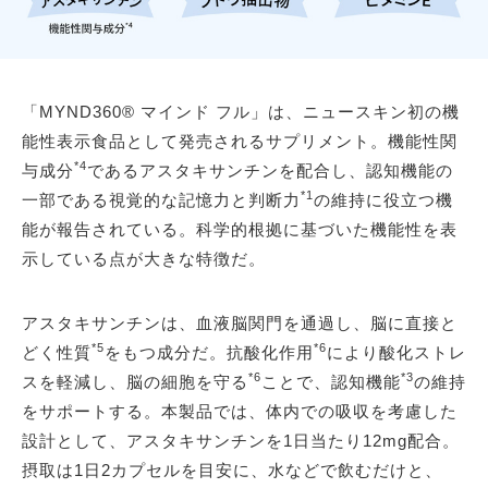
「MYND360® マインド フル」は、ニュースキン初の機
能性表示食品として発売されるサプリメント。機能性関
*4
与成分
であるアスタキサンチンを配合し、認知機能の
*1
一部である視覚的な記憶力と判断力
の維持に役立つ機
能が報告されている。科学的根拠に基づいた機能性を表
示している点が大きな特徴だ。
アスタキサンチンは、血液脳関門を通過し、脳に直接と
*5
*6
どく性質
をもつ成分だ。抗酸化作用
により酸化ストレ
*6
*3
スを軽減し、脳の細胞を守る
ことで、認知機能
の維持
をサポートする。本製品では、体内での吸収を考慮した
設計として、アスタキサンチンを1日当たり12mg配合。
摂取は1日2カプセルを目安に、水などで飲むだけと、