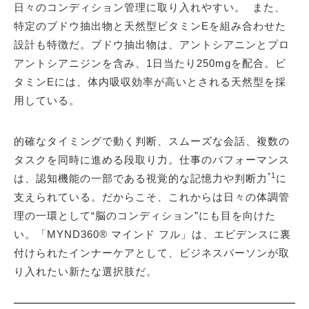
日々のコンディション管理に取り入れやすい。 また、
特定のブドウ抽出物と天然型ビタミンEを組み合わせた
設計も特徴だ。ブドウ抽出物は、アントシアニンとプロ
アントシアニジンを含み、1日当たり250mgを配合。ビ
タミンEには、体内吸収効率が高いとされる天然型を採
用している。
的確なタイミングで動く判断、スムーズな会話、複数の
タスクを同時に進める段取り力。仕事のパフォーマンス
*1
は、認知機能の一部である視覚的な記憶力や判断力
に
支えられている。だからこそ、これからは日々の体調管
理の一環として“脳のコンディション”にも目を向けた
い。「MYND360® マインド フル」は、エビデンスに裏
付けられたインナーケアとして、ビジネスパーソンが取
り入れたい新たな選択肢だ。