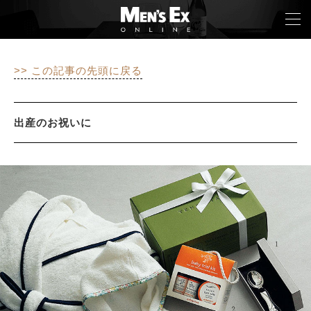
>> この記事の先頭に戻る
TOP
FASHION
出産のお祝いに
WATCH
CAR&BIKE
LIFESTYLE
COLUMN
MAGAZINE
ABOUT SITE