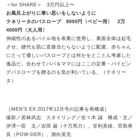
＜for SHARE＞ 3万円以上〜
お風呂上がりに寒い思いをしないように
テネリータのバスローブ 8000円〈ベビー用〉 2万
4000円〈大人用〉
伸縮性のあるパイル地を表裏に使用し、裏面全体は起毛
させ、縫代も肌に直接当たらないように配慮。赤ちゃん
にとって優しいバスローブとは何かをとことん考慮した
逸品だ。合わせてパパ＆ママにはここの定番・パイピン
グバスローブを贈るのも気が利いている。（テネリー
タ）
［MEN’S EX 2017年12月号の記事を再構成］
撮影／若林武志 スタイリング／佐々木 誠 構成・文／
伊澤一臣 文／吉田 巌（十万馬力）、甘利美緒、宮島将
良（POW-DER）、酒向英充