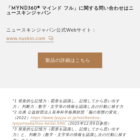
「MYND360® マインド フル」に関する問い合わせはニ
ュースキンジャパン
ニュースキンジャパン公式Webサイト：
www.nuskin.com
製品の詳細はこちら
*1 視覚的な記憶力：図形を認識し、記憶してから思い出す
力； 判断力：数字・文字等の情報を認識し次の行動に移す力
*2 出典 公益財団法人長寿科学振興財団「脳の形態の変化」
（2022）
https://www.tyojyu.or.jp/net/kenkou-
tyoju/rouka/nou-keitai.html
（2025年12月9日参照）
*3 視覚的な記憶力（図形を認識し、記憶してから思い出す
力）と、判断力（数字・文字等の情報を認識し次の行動に移す