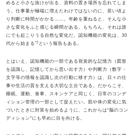
めると小さな抜けが出る、資料の置き場所を忘れてしま
う。仕事量が極端に増えたわけではないのに、若い頃よ
り判断に時間がかかる……。年齢を重ねると、そんな小
さな変化をふと感じる瞬間がある。もちろん、それは誰
にでも起こりうる自然な変化だ。認知機能の変化は、30
*2
代から始まる
という報告もある。
とはいえ、認知機能の一部である視覚的な記憶力（図形
を認識し、記憶してから思い出す力）や判断力（数字・
文字等の情報を認識し次の行動に移す力）は、日々の仕
事や生活の質を支える大切な土台である。だからこそ、
睡眠、運動、食事、スキンケアと同じく、日常のコンデ
ィション管理の一部として捉えたい。肌や体の変化に気
づいたときに対策を始めるように、これからは“脳のコン
ディション”にも早めに目を向ける。