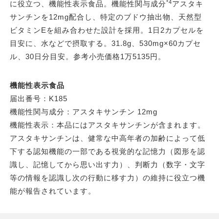
*4
に役立つ、機能性表示食品。機能性関与成分
アスタキ
サンチンを12mg配合し、特定のブドウ抽出物、天然型
ビタミンEを組み合わせた設計を採用。1日2カプセルを
目安に、水などで摂取する。31.8g、530mg×60カプセ
ル、30日分目安。参考小売価格1万5135円。
機能性表示食品
届出番号：K185
機能性関与成分：アスタキサンチン 12mg
機能性表示：本品にはアスタキサンチンが含まれます。
アスタキサンチンは、健常な中高年者の加齢によって低
下する認知機能の一部である視覚的な記憶力（図形を認
識し、記憶してから思い出す力）、判断力（数字・文字
等の情報を認識し次の行動に移す力）の維持に役立つ機
能が報告されています。