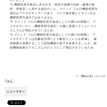
力）のこと。
*4 機能性表示食品に含まれる、特定の保健の目的（健康の維
持・増進等）に資する成分のこと。マインド フルの機能性関与
成分はアスタキサンチンであり、ブドウ抽出物とビタミンEは
機能性関与成分ではありません。
*5 マインド フルの機能性表示食品としての届け出情報に、ア
スタキサンチン（機能性関与成分）が脳に直接とどくというメ
カニズムが明記されているため。
*6 マインド フルの機能性表示食品としての届け出情報に、ア
スタキサンチンは抗酸化作用により酸化ストレスを軽減し、脳
内細胞を保護することで認知機能の低下を改善することが、認
知機能改善のメカニズムのひとつとして明記されているため。
TAG：
ニュースキン