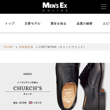
トップ
主要モデル
歴史を知る
品質の秘密
エピ
TOP
FASHION
HOME
本格靴辞典
CHETWYND（チェットウインド）
WATCH
CAR&BIKE
LIFESTYLE
COLUMN
MAGAZINE
ABOUT SITE