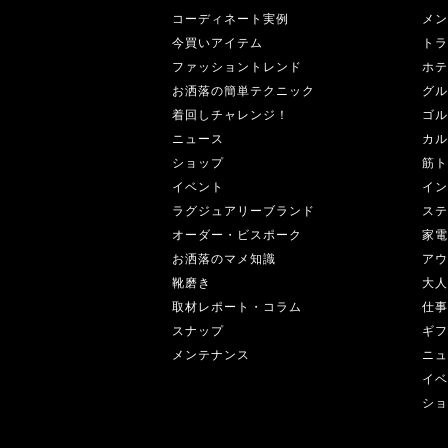
コーディネート実例
メン
今買いアイテム
トラ
ファッショントレンド
ホテ
お洒落の簡単テクニック
グル
着回しチャレンジ！
ゴル
ニュース
カル
ショップ
筋ト
イベント
イン
ラグジュアリーブランド
ステ
オーダー・ビスポーク
家電
お洒落のマメ知識
アウ
靴磨き
大人
取材レポート・コラム
仕事
スナップ
ギフ
メンテナンス
ニュ
イベ
ショ