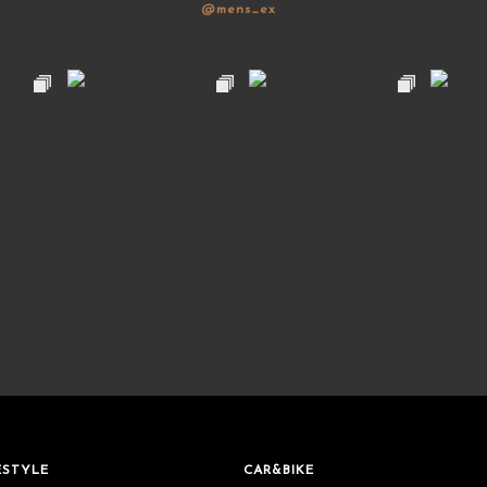
@mens_ex
ESTYLE
CAR&BIKE