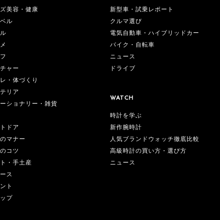
ズ美容・健康
新型車・試乗レポート
ベル
クルマ選び
ル
電気自動車・ハイブリッドカー
メ
バイク・自転車
フ
ニュース
チャー
ドライブ
レ・体づくり
テリア
WATCH
ーショナリー・雑貨
時計を学ぶ
新作腕時計
トドア
人気ブランドウォッチ徹底比較
のマナー
高級時計の買い方・選び方
のコツ
ニュース
ト・手土産
ース
ント
ップ