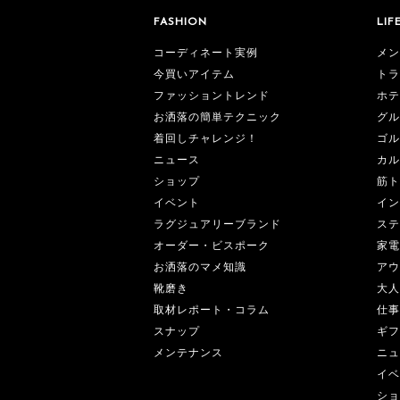
FASHION
LIF
コーディネート実例
メン
今買いアイテム
トラ
ファッショントレンド
ホテ
お洒落の簡単テクニック
グル
着回しチャレンジ！
ゴル
ニュース
カル
ショップ
筋ト
イベント
イン
ラグジュアリーブランド
ステ
オーダー・ビスポーク
家電
お洒落のマメ知識
アウ
靴磨き
大人
取材レポート・コラム
仕事
スナップ
ギフ
メンテナンス
ニュ
イベ
ショ