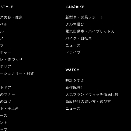
ESTYLE
CAR&BIKE
ズ美容・健康
新型車・試乗レポート
ベル
クルマ選び
ル
電気自動車・ハイブリッドカー
メ
バイク・自転車
フ
ニュース
チャー
ドライブ
レ・体づくり
テリア
WATCH
ーショナリー・雑貨
時計を学ぶ
新作腕時計
トドア
人気ブランドウォッチ徹底比較
のマナー
高級時計の買い方・選び方
のコツ
ニュース
ト・手土産
ース
ント
ップ