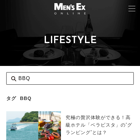
LIFESTYLE
TOP
FASHION
WATCH
CAR&BIKE
LIFESTYLE
タグ
BBQ
COLUMN
究極の贅沢体験ができる！高
MAGAZINE
級ホテル「ベラビスタ」の”グ
ランピング”とは？
ABOUT SITE