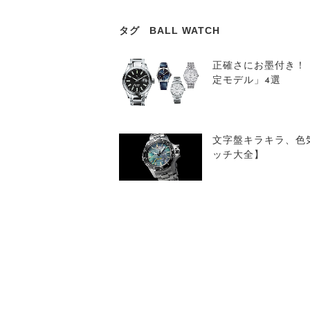
タグ
BALL WATCH
正確さにお墨付き！
定モデル」4選
文字盤キラキラ、色
ッチ大全】