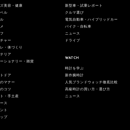
ズ美容・健康
新型車・試乗レポート
ベル
クルマ選び
ル
電気自動車・ハイブリッドカー
メ
バイク・自転車
フ
ニュース
チャー
ドライブ
レ・体づくり
テリア
WATCH
ーショナリー・雑貨
時計を学ぶ
新作腕時計
トドア
人気ブランドウォッチ徹底比較
のマナー
高級時計の買い方・選び方
のコツ
ニュース
ト・手土産
ース
ント
ップ