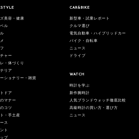
ESTYLE
CAR&BIKE
ズ美容・健康
新型車・試乗レポート
ベル
クルマ選び
ル
電気自動車・ハイブリッドカー
メ
バイク・自転車
フ
ニュース
チャー
ドライブ
レ・体づくり
テリア
WATCH
ーショナリー・雑貨
時計を学ぶ
新作腕時計
トドア
人気ブランドウォッチ徹底比較
のマナー
高級時計の買い方・選び方
のコツ
ニュース
ト・手土産
ース
ント
ップ