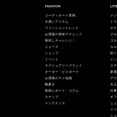
FASHION
LIF
コーディネート実例
メン
今買いアイテム
トラ
ファッショントレンド
ホテ
お洒落の簡単テクニック
グル
着回しチャレンジ！
ゴル
ニュース
カル
ショップ
筋ト
イベント
イン
ラグジュアリーブランド
ステ
オーダー・ビスポーク
家電
お洒落のマメ知識
アウ
靴磨き
大人
取材レポート・コラム
仕事
スナップ
ギフ
メンテナンス
ニュ
イベ
ショ