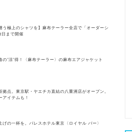
纏う極上のシャツを】麻布テーラー全店で「オーダーシ
2日まで開催
格の”涼”得！〈麻布テーラー〉の麻布エアジャケット
新拠点。東京駅・ヤエチカ直結の八重洲店がオープン。
ーアイテムも！
上げの一杯を。パレスホテル東京〈ロイヤル バー〉