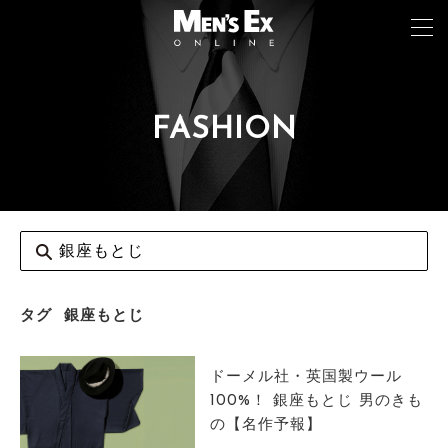
FASHION
TOP
FASHION
WATCH
CAR&BIKE
LIFESTYLE
タグ
銀座もとじ
COLUMN
ドーメル社・英国製ウール
MAGAZINE
100%！ 銀座もとじ 男のきも
の【名作予報】
ABOUT SITE