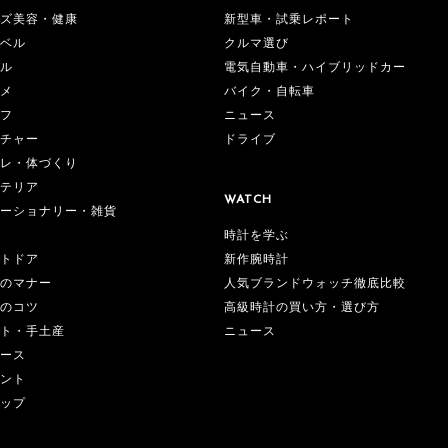
ズ美容・健康
新型車・試乗レポート
ベル
クルマ選び
ル
電気自動車・ハイブリッドカー
メ
バイク・自転車
フ
ニュース
チャー
ドライブ
レ・体づくり
テリア
WATCH
ーショナリー・雑貨
時計を学ぶ
新作腕時計
トドア
人気ブランドウォッチ徹底比較
のマナー
高級時計の買い方・選び方
のコツ
ニュース
ト・手土産
ース
ント
ップ