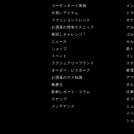
コーディネート実例
メン
今買いアイテム
トラ
ファッショントレンド
ホテ
お洒落の簡単テクニック
グル
着回しチャレンジ！
ゴル
ニュース
カル
ショップ
筋ト
イベント
イン
ラグジュアリーブランド
ステ
オーダー・ビスポーク
家電
お洒落のマメ知識
アウ
靴磨き
大人
取材レポート・コラム
仕事
スナップ
ギフ
メンテナンス
ニュ
イベ
ショ