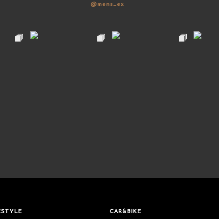
@mens_ex
ESTYLE
CAR&BIKE