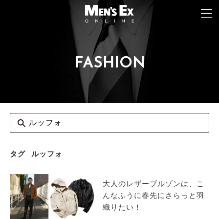
FASHION
TOP
FASHION
WATCH
CAR&BIKE
LIFESTYLE
タグ
ルッフォ
COLUMN
大人のレザーブルゾンは、こ
MAGAZINE
んなふうに春先にさらっと羽
織りたい！
ABOUT SITE