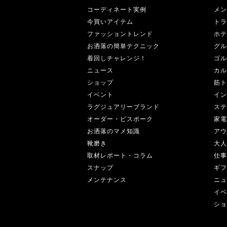
コーディネート実例
メン
今買いアイテム
トラ
ファッショントレンド
ホテ
お洒落の簡単テクニック
グル
着回しチャレンジ！
ゴル
ニュース
カル
ショップ
筋ト
イベント
イン
ラグジュアリーブランド
ステ
オーダー・ビスポーク
家電
お洒落のマメ知識
アウ
靴磨き
大人
取材レポート・コラム
仕事
スナップ
ギフ
メンテナンス
ニュ
イベ
ショ