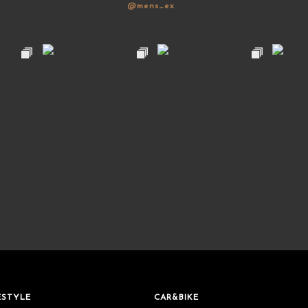
@mens_ex
ESTYLE
CAR&BIKE