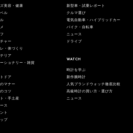
ズ美容・健康
新型車・試乗レポート
ベル
クルマ選び
ル
電気自動車・ハイブリッドカー
メ
バイク・自転車
フ
ニュース
チャー
ドライブ
レ・体づくり
テリア
WATCH
ーショナリー・雑貨
時計を学ぶ
新作腕時計
トドア
人気ブランドウォッチ徹底比較
のマナー
高級時計の買い方・選び方
のコツ
ニュース
ト・手土産
ース
ント
ップ