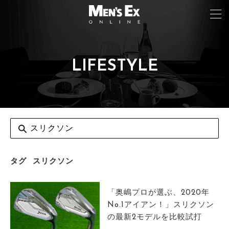
LIFESTYLE
TOP
FASHION
WATCH
CAR&BIKE
LIFESTYLE
タグ
スリクソン
COLUMN
「奥嶋プロが選ぶ、2020年
MAGAZINE
No.1アイアン！」スリクソン
の最新2モデルを比較試打
ABOUT SITE