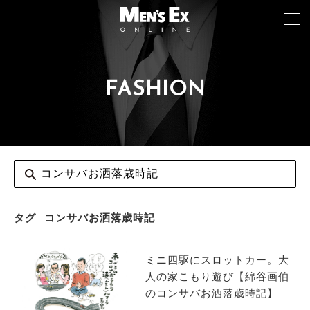
FASHION
TOP
FASHION
WATCH
CAR&BIKE
LIFESTYLE
タグ
コンサバお洒落歳時記
COLUMN
ミニ四駆にスロットカー。大
MAGAZINE
人の家こもり遊び【綿谷画伯
のコンサバお洒落歳時記】
ABOUT SITE