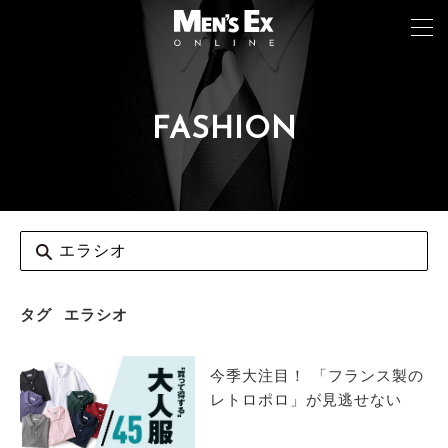
FASHION
TOP
FASHION
WATCH
CAR&BIKE
LIFESTYLE
タグ
エラシオ
COLUMN
今季大注目！ 「フランス製の
MAGAZINE
レトロポロ」が見逃せない
ABOUT SITE