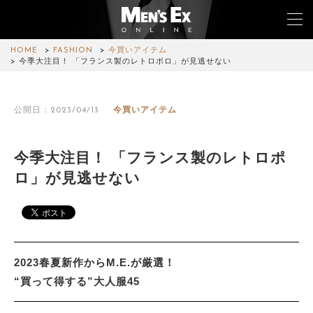
HOME
FASHION
今買いアイテム
今季大注目！ 「フランス製のレトロポロ」が見逃せない
TOP
公開日：2023/04/13
今買いアイテム
FASHION
WATCH
今季大注目！ 「フランス製のレトロポ
ロ」が見逃せない
CAR&BIKE
LIFESTYLE
COLUMN
2023春夏新作からM.E.が厳選！
MAGAZINE
“買って得する”大人服45
ABOUT SITE