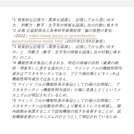
*1 視覚的な記憶力：図形を認識し、記憶してから思い出す
力； 判断力：数字・文字等の情報を認識し次の行動に移す力
*2 出典 公益財団法人長寿科学振興財団「脳の形態の変化」
（2022）
https://www.tyojyu.or.jp/net/kenkou-
tyoju/rouka/nou-keitai.html
（2025年12月9日参照）
*3 視覚的な記憶力（図形を認識し、記憶してから思い出す
力）と、判断力（数字・文字等の情報を認識し次の行動に移す
力）のこと。
*4 機能性表示食品に含まれる、特定の保健の目的（健康の維
持・増進等）に資する成分のこと。マインド フルの機能性関与
成分はアスタキサンチンであり、ブドウ抽出物とビタミンEは
機能性関与成分ではありません。
*5 マインド フルの機能性表示食品としての届け出情報に、ア
スタキサンチン（機能性関与成分）が脳に直接とどくというメ
カニズムが明記されているため。
*6 マインド フルの機能性表示食品としての届け出情報に、ア
スタキサンチンは抗酸化作用により酸化ストレスを軽減し、脳
内細胞を保護することで認知機能の低下を改善することが、認
知機能改善のメカニズムのひとつとして明記されているため。