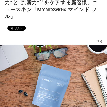
*1
力”と“判断力”
をケアする新習慣。ニ
ュースキン「MYND360® マインド フ
ル」
PR