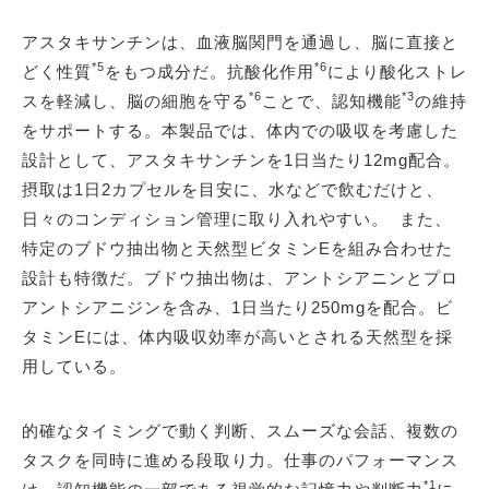
アスタキサンチンは、血液脳関門を通過し、脳に直接と
*5
*6
どく性質
をもつ成分だ。抗酸化作用
により酸化ストレ
*6
*3
スを軽減し、脳の細胞を守る
ことで、認知機能
の維持
をサポートする。本製品では、体内での吸収を考慮した
設計として、アスタキサンチンを1日当たり12mg配合。
摂取は1日2カプセルを目安に、水などで飲むだけと、
日々のコンディション管理に取り入れやすい。 また、
特定のブドウ抽出物と天然型ビタミンEを組み合わせた
設計も特徴だ。ブドウ抽出物は、アントシアニンとプロ
アントシアニジンを含み、1日当たり250mgを配合。ビ
タミンEには、体内吸収効率が高いとされる天然型を採
用している。
的確なタイミングで動く判断、スムーズな会話、複数の
タスクを同時に進める段取り力。仕事のパフォーマンス
*1