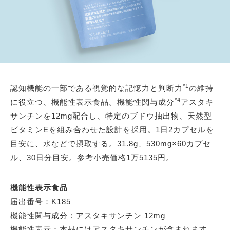
*1
認知機能の一部である視覚的な記憶力と判断力
の維持
*4
に役立つ、機能性表示食品。機能性関与成分
アスタキ
サンチンを12mg配合し、特定のブドウ抽出物、天然型
ビタミンEを組み合わせた設計を採用。1日2カプセルを
目安に、水などで摂取する。31.8g、530mg×60カプセ
ル、30日分目安。参考小売価格1万5135円。
機能性表示食品
届出番号：K185
機能性関与成分：アスタキサンチン 12mg
機能性表示：本品にはアスタキサンチンが含まれます。