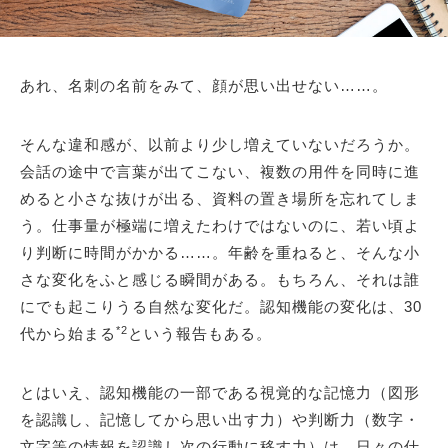
あれ、名刺の名前をみて、顔が思い出せない……。
そんな違和感が、以前より少し増えていないだろうか。
会話の途中で言葉が出てこない、複数の用件を同時に進
めると小さな抜けが出る、資料の置き場所を忘れてしま
う。仕事量が極端に増えたわけではないのに、若い頃よ
り判断に時間がかかる……。年齢を重ねると、そんな小
さな変化をふと感じる瞬間がある。もちろん、それは誰
にでも起こりうる自然な変化だ。認知機能の変化は、30
*2
代から始まる
という報告もある。
とはいえ、認知機能の一部である視覚的な記憶力（図形
を認識し、記憶してから思い出す力）や判断力（数字・
文字等の情報を認識し次の行動に移す力）は、日々の仕