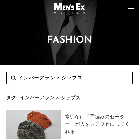
FASHION
TOP
FASHION
WATCH
CAR&BIKE
LIFESTYLE
タグ
インバーアラン × シップス
COLUMN
寒い冬は「手編みのセータ
MAGAZINE
ー」が人をシアワセにしてく
れる
ABOUT SITE