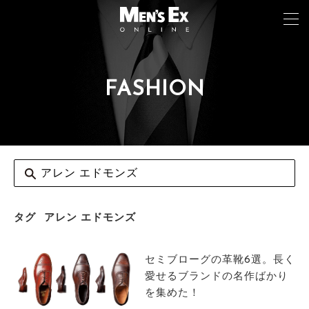
FASHION
TOP
FASHION
WATCH
CAR&BIKE
LIFESTYLE
タグ
アレン エドモンズ
COLUMN
セミブローグの革靴6選。長く
MAGAZINE
愛せるブランドの名作ばかり
を集めた！
ABOUT SITE