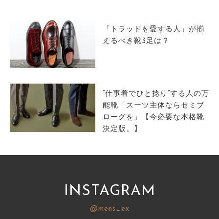
サイトマップ
「トラッドを愛する人」が揃
えるべき靴3足は？
“仕事着でひと捻り”する人の万
能靴「スーツ主体ならセミブ
ローグを」【今必要な本格靴
決定版。】
INSTAGRAM
@mens_ex