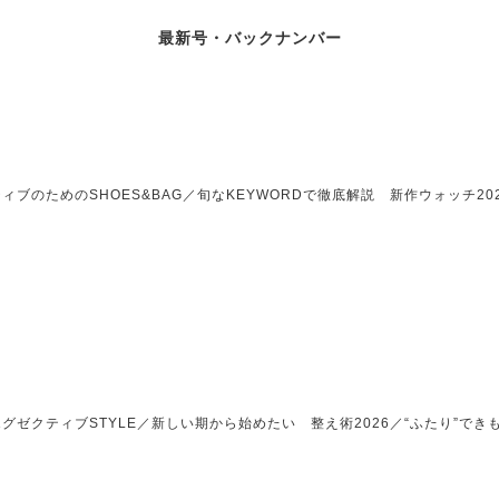
最新号・バックナンバー
ブのためのSHOES&BAG／旬なKEYWORDで徹底解説 新作ウォッチ202
ゼクティブSTYLE／新しい期から始めたい 整え術2026／“ふたり”できもの