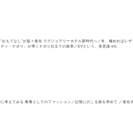
“おもてなし”が益々進化 ラグジュアリーホテル新時代へ／冬、極めればレ
ディ・ナポリ」が導くナポリ仕立ての新章／EVという、美意識 etc.
に考えてみる 教養としてのファッション／記憶にのこる旅を求めて ／進化