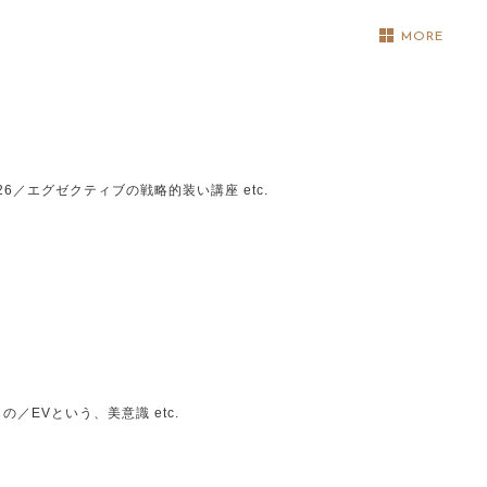
MORE
6／エグゼクティブの戦略的装い講座 etc.
／EVという、美意識 etc.