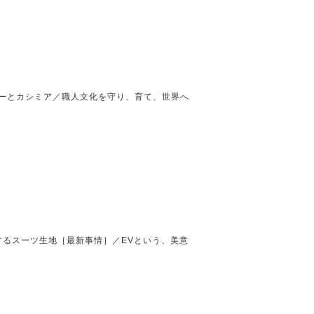
ザーとカシミア／職人文化を守り、育て、世界へ
するスーツ生地［最新事情］／EVという、美意