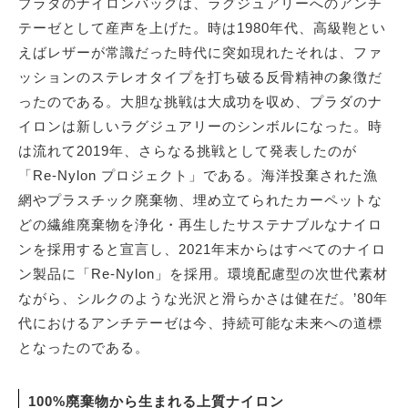
プラダのナイロンバッグは、ラグジュアリーへのアンチ
テーゼとして産声を上げた。時は1980年代、高級鞄とい
えばレザーが常識だった時代に突如現れたそれは、ファ
ッションのステレオタイプを打ち破る反骨精神の象徴だ
ったのである。大胆な挑戦は大成功を収め、プラダのナ
イロンは新しいラグジュアリーのシンボルになった。時
は流れて2019年、さらなる挑戦として発表したのが
「Re-Nylon プロジェクト」である。海洋投棄された漁
網やプラスチック廃棄物、埋め立てられたカーペットな
どの繊維廃棄物を浄化・再生したサステナブルなナイロ
ンを採用すると宣言し、2021年末からはすべてのナイロ
ン製品に「Re-Nylon」を採用。環境配慮型の次世代素材
ながら、シルクのような光沢と滑らかさは健在だ。’80年
代におけるアンチテーゼは今、持続可能な未来への道標
となったのである。
100%廃棄物から生まれる上質ナイロン