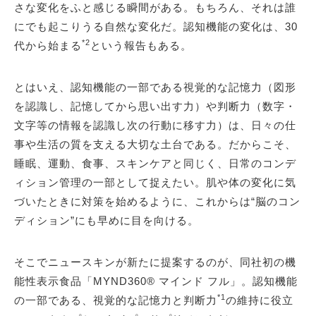
さな変化をふと感じる瞬間がある。もちろん、それは誰
にでも起こりうる自然な変化だ。認知機能の変化は、30
*2
代から始まる
という報告もある。
とはいえ、認知機能の一部である視覚的な記憶力（図形
を認識し、記憶してから思い出す力）や判断力（数字・
文字等の情報を認識し次の行動に移す力）は、日々の仕
事や生活の質を支える大切な土台である。だからこそ、
睡眠、運動、食事、スキンケアと同じく、日常のコンデ
ィション管理の一部として捉えたい。肌や体の変化に気
づいたときに対策を始めるように、これからは“脳のコン
ディション”にも早めに目を向ける。
そこでニュースキンが新たに提案するのが、同社初の機
能性表示食品「MYND360® マインド フル」。認知機能
*1
の一部である、視覚的な記憶力と判断力
の維持に役立