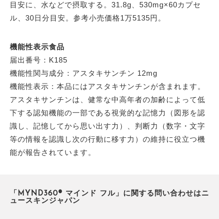
目安に、水などで摂取する。31.8g、530mg×60カプセ
ル、30日分目安。参考小売価格1万5135円。
機能性表示食品
届出番号：K185
機能性関与成分：アスタキサンチン 12mg
機能性表示：本品にはアスタキサンチンが含まれます。
アスタキサンチンは、健常な中高年者の加齢によって低
下する認知機能の一部である視覚的な記憶力（図形を認
識し、記憶してから思い出す力）、判断力（数字・文字
等の情報を認識し次の行動に移す力）の維持に役立つ機
能が報告されています。
「MYND360® マインド フル」に関する問い合わせはニ
ュースキンジャパン