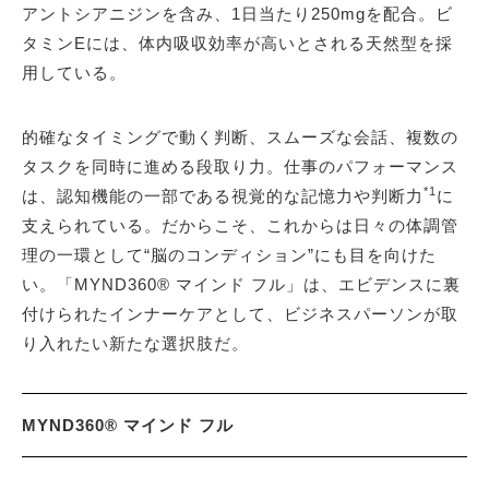
アントシアニジンを含み、1日当たり250mgを配合。ビ
タミンEには、体内吸収効率が高いとされる天然型を採
用している。
的確なタイミングで動く判断、スムーズな会話、複数の
タスクを同時に進める段取り力。仕事のパフォーマンス
*1
は、認知機能の一部である視覚的な記憶力や判断力
に
支えられている。だからこそ、これからは日々の体調管
理の一環として“脳のコンディション”にも目を向けた
い。「MYND360® マインド フル」は、エビデンスに裏
付けられたインナーケアとして、ビジネスパーソンが取
り入れたい新たな選択肢だ。
MYND360® マインド フル