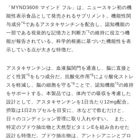
「MYND360® マインド フル」は、ニュースキン初の機
能性表示食品として発売されるサプリメント。機能性関
*4
与成分
であるアスタキサンチンを配合し、認知機能の
*1
一部である視覚的な記憶力と判断力
の維持に役立つ機
能が報告されている。科学的根拠に基づいた機能性を表
示している点が大きな特徴だ。
アスタキサンチンは、血液脳関門を通過し、脳に直接と
*5
*6
どく性質
をもつ成分だ。抗酸化作用
により酸化ストレ
*6
*3
スを軽減し、脳の細胞を守る
ことで、認知機能
の維持
をサポートする。本製品では、体内での吸収を考慮した
設計として、アスタキサンチンを1日当たり12mg配合。
摂取は1日2カプセルを目安に、水などで飲むだけと、
日々のコンディション管理に取り入れやすい。 また、
特定のブドウ抽出物と天然型ビタミンEを組み合わせた
設計も特徴だ。ブドウ抽出物は、アントシアニンとプロ