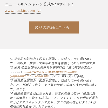
ニュースキンジャパン公式Webサイト：
www.nuskin.com
製品の詳細はこちら
*1 視覚的な記憶力：図形を認識し、記憶してから思い出す
力； 判断力：数字・文字等の情報を認識し次の行動に移す力
*2 出典 公益財団法人長寿科学振興財団「脳の形態の変化」
（2022）
https://www.tyojyu.or.jp/net/kenkou-
tyoju/rouka/nou-keitai.html
（2025年12月9日参照）
*3 視覚的な記憶力（図形を認識し、記憶してから思い出す
力）と、判断力（数字・文字等の情報を認識し次の行動に移す
力）のこと。
*4 機能性表示食品に含まれる、特定の保健の目的（健康の維
持・増進等）に資する成分のこと。マインド フルの機能性関与
成分はアスタキサンチンであり、ブドウ抽出物とビタミンEは
機能性関与成分ではありません。