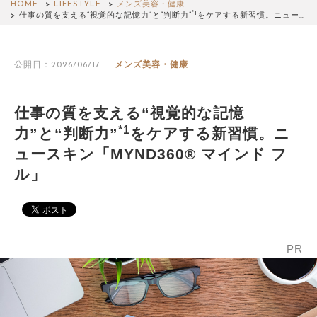
HOME
LIFESTYLE
メンズ美容・健康
*1
仕事の質を支える“視覚的な記憶力”と“判断力”
をケアする新習慣。ニュー…
公開日：2026/06/17
メンズ美容・健康
仕事の質を支える“視覚的な記憶
*1
力”と“判断力”
をケアする新習慣。ニ
ュースキン「MYND360® マインド フ
ル」
PR