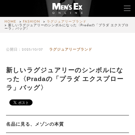
HOME
FASHION
ラグジュアリーブランド
新しいラグジュアリーのシンボルになった〈Pradaの「プラダ エクスプロ
ーラ」バッグ〉
TOP
公開日：2025/10/07
ラグジュアリーブランド
FASHION
WATCH
新しいラグジュアリーのシンボルにな
った〈Pradaの「プラダ エクスプロー
CAR&BIKE
ラ」バッグ〉
LIFESTYLE
COLUMN
MAGAZINE
名品に見る、メゾンの本質
ABOUT SITE