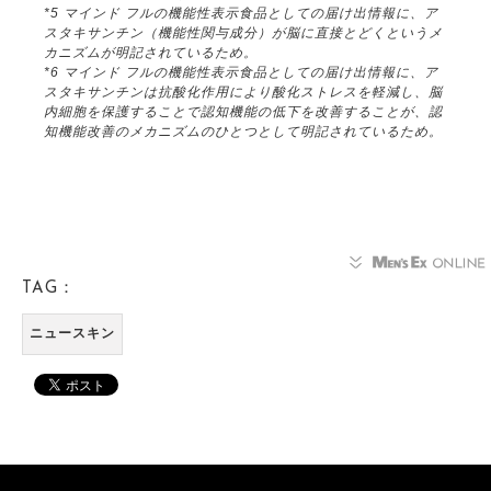
*5 マインド フルの機能性表示食品としての届け出情報に、ア
スタキサンチン（機能性関与成分）が脳に直接とどくというメ
カニズムが明記されているため。
*6 マインド フルの機能性表示食品としての届け出情報に、ア
スタキサンチンは抗酸化作用により酸化ストレスを軽減し、脳
内細胞を保護することで認知機能の低下を改善することが、認
知機能改善のメカニズムのひとつとして明記されているため。
TAG：
ニュースキン