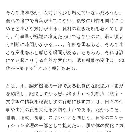
そんな違和感が、以前より少し増えていないだろうか。
会話の途中で言葉が出てこない、複数の用件を同時に進
めると小さな抜けが出る、資料の置き場所を忘れてしま
う。仕事量が極端に増えたわけではないのに、若い頃よ
り判断に時間がかかる……。年齢を重ねると、そんな小
さな変化をふと感じる瞬間がある。もちろん、それは誰
にでも起こりうる自然な変化だ。認知機能の変化は、30
*2
代から始まる
という報告もある。
とはいえ、認知機能の一部である視覚的な記憶力（図形
を認識し、記憶してから思い出す力）や判断力（数字・
文字等の情報を認識し次の行動に移す力）は、日々の仕
事や生活の質を支える大切な土台である。だからこそ、
睡眠、運動、食事、スキンケアと同じく、日常のコンデ
ィション管理の一部として捉えたい。肌や体の変化に気