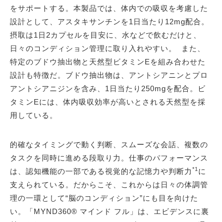
をサポートする。本製品では、体内での吸収を考慮した
設計として、アスタキサンチンを1日当たり12mg配合。
摂取は1日2カプセルを目安に、水などで飲むだけと、
日々のコンディション管理に取り入れやすい。 また、
特定のブドウ抽出物と天然型ビタミンEを組み合わせた
設計も特徴だ。ブドウ抽出物は、アントシアニンとプロ
アントシアニジンを含み、1日当たり250mgを配合。ビ
タミンEには、体内吸収効率が高いとされる天然型を採
用している。
的確なタイミングで動く判断、スムーズな会話、複数の
タスクを同時に進める段取り力。仕事のパフォーマンス
*1
は、認知機能の一部である視覚的な記憶力や判断力
に
支えられている。だからこそ、これからは日々の体調管
理の一環として“脳のコンディション”にも目を向けた
い。「MYND360® マインド フル」は、エビデンスに裏