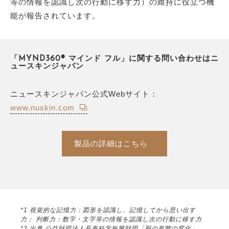
等の情報を認識し次の行動に移す力）の維持に役立つ機
能が報告されています。
「MYND360® マインド フル」に関する問い合わせはニ
ュースキンジャパン
ニュースキンジャパン公式Webサイト：
www.nuskin.com
製品の詳細はこちら
*1 視覚的な記憶力：図形を認識し、記憶してから思い出す
力； 判断力：数字・文字等の情報を認識し次の行動に移す力
*2 出典 公益財団法人長寿科学振興財団「脳の形態の変化」