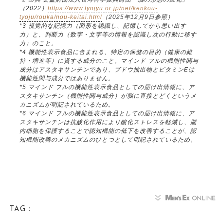
（2022）
https://www.tyojyu.or.jp/net/kenkou-
tyoju/rouka/nou-keitai.html
（2025年12月9日参照）
*3 視覚的な記憶力（図形を認識し、記憶してから思い出す
力）と、判断力（数字・文字等の情報を認識し次の行動に移す
力）のこと。
*4 機能性表示食品に含まれる、特定の保健の目的（健康の維
持・増進等）に資する成分のこと。マインド フルの機能性関与
成分はアスタキサンチンであり、ブドウ抽出物とビタミンEは
機能性関与成分ではありません。
*5 マインド フルの機能性表示食品としての届け出情報に、ア
スタキサンチン（機能性関与成分）が脳に直接とどくというメ
カニズムが明記されているため。
*6 マインド フルの機能性表示食品としての届け出情報に、ア
スタキサンチンは抗酸化作用により酸化ストレスを軽減し、脳
内細胞を保護することで認知機能の低下を改善することが、認
知機能改善のメカニズムのひとつとして明記されているため。
TAG：