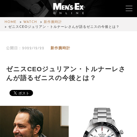
HOME
WATCH
新作腕時計
ゼニスCEOジュリアン・トルナーレさんが語るゼニスの今後とは？
TOP
公開日：2022/12/22
新作腕時計
FASHION
WATCH
ゼニスCEOジュリアン・トルナーレさ
んが語るゼニスの今後とは？
CAR&BIKE
LIFESTYLE
COLUMN
MAGAZINE
ABOUT SITE