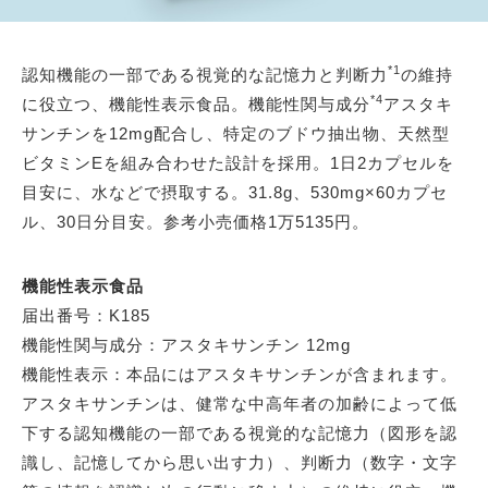
*1
認知機能の一部である視覚的な記憶力と判断力
の維持
*4
に役立つ、機能性表示食品。機能性関与成分
アスタキ
サンチンを12mg配合し、特定のブドウ抽出物、天然型
ビタミンEを組み合わせた設計を採用。1日2カプセルを
目安に、水などで摂取する。31.8g、530mg×60カプセ
ル、30日分目安。参考小売価格1万5135円。
機能性表示食品
届出番号：K185
機能性関与成分：アスタキサンチン 12mg
機能性表示：本品にはアスタキサンチンが含まれます。
アスタキサンチンは、健常な中高年者の加齢によって低
下する認知機能の一部である視覚的な記憶力（図形を認
識し、記憶してから思い出す力）、判断力（数字・文字