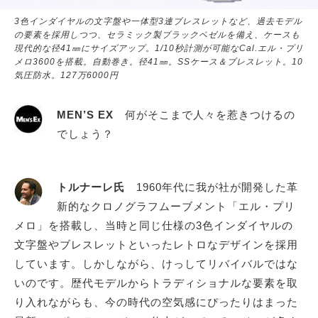
3色インダイヤルの文字盤や一体型3連ブレスレットなど、過去モデル
の要素を採用しつつ、セラミック製ブラックベゼルを備え、ケースも
現代的な径41㎜にサイズアップ。1/10秒計測が可能なCal.エル・プリ
メロ3600を搭載。自動巻き。径41㎜。SSケース＆ブレスレット。10
気圧防水。127万6000円
MEN’S EX
何がそこまで人々を惹きつけるの
でしょう？
トルナーレ氏
1960年代に我が社が開発した革
新的なクロノグラフムーブメント「エル・プリ
メロ」を搭載し、当時と同じ仕様の3色インダイヤルの
文字盤やブレスレットといったレトロなデザインを採用
しています。しかしながら、けっしてリバイバルではな
いのです。歴代モデルからトラディショナルな要素を取
り入れながらも、今の時代の空気感にぴったりはまった