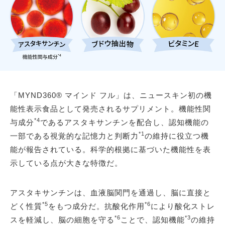
「MYND360® マインド フル」は、ニュースキン初の機
能性表示食品として発売されるサプリメント。機能性関
*4
与成分
であるアスタキサンチンを配合し、認知機能の
*1
一部である視覚的な記憶力と判断力
の維持に役立つ機
能が報告されている。科学的根拠に基づいた機能性を表
示している点が大きな特徴だ。
アスタキサンチンは、血液脳関門を通過し、脳に直接と
*5
*6
どく性質
をもつ成分だ。抗酸化作用
により酸化ストレ
*6
*3
スを軽減し、脳の細胞を守る
ことで、認知機能
の維持