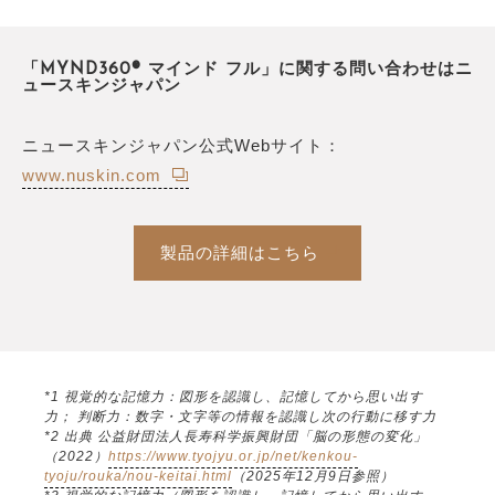
「MYND360® マインド フル」に関する問い合わせはニ
ュースキンジャパン
ニュースキンジャパン公式Webサイト：
www.nuskin.com
製品の詳細はこちら
*1 視覚的な記憶力：図形を認識し、記憶してから思い出す
力； 判断力：数字・文字等の情報を認識し次の行動に移す力
*2 出典 公益財団法人長寿科学振興財団「脳の形態の変化」
（2022）
https://www.tyojyu.or.jp/net/kenkou-
tyoju/rouka/nou-keitai.html
（2025年12月9日参照）