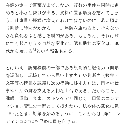
会話の途中で言葉が出てこない、複数の用件を同時に進
めると小さな抜けが出る、資料の置き場所を忘れてしま
う。仕事量が極端に増えたわけではないのに、若い頃よ
り判断に時間がかかる……。年齢を重ねると、そんな小
さな変化をふと感じる瞬間がある。もちろん、それは誰
にでも起こりうる自然な変化だ。認知機能の変化は、30
*2
代から始まる
という報告もある。
とはいえ、認知機能の一部である視覚的な記憶力（図形
を認識し、記憶してから思い出す力）や判断力（数字・
文字等の情報を認識し次の行動に移す力）は、日々の仕
事や生活の質を支える大切な土台である。だからこそ、
睡眠、運動、食事、スキンケアと同じく、日常のコンデ
ィション管理の一部として捉えたい。肌や体の変化に気
づいたときに対策を始めるように、これからは“脳のコン
ディション”にも早めに目を向ける。