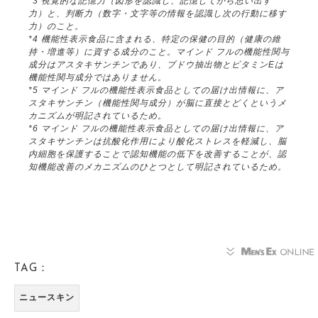
*3 視覚的な記憶力（図形を認識し、記憶してから思い出す
力）と、判断力（数字・文字等の情報を認識し次の行動に移す
力）のこと。
*4 機能性表示食品に含まれる、特定の保健の目的（健康の維
持・増進等）に資する成分のこと。マインド フルの機能性関与
成分はアスタキサンチンであり、ブドウ抽出物とビタミンEは
機能性関与成分ではありません。
*5 マインド フルの機能性表示食品としての届け出情報に、ア
スタキサンチン（機能性関与成分）が脳に直接とどくというメ
カニズムが明記されているため。
*6 マインド フルの機能性表示食品としての届け出情報に、ア
スタキサンチンは抗酸化作用により酸化ストレスを軽減し、脳
内細胞を保護することで認知機能の低下を改善することが、認
知機能改善のメカニズムのひとつとして明記されているため。
TAG：
ニュースキン