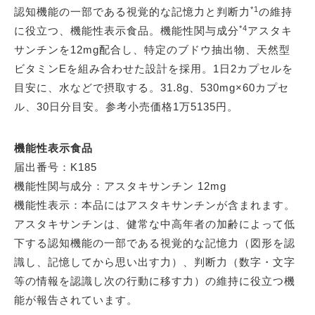
*1
認知機能の一部である視覚的な記憶力と判断力
の維持
*4
に役立つ、機能性表示食品。機能性関与成分
アスタキ
サンチンを12mg配合し、特定のブドウ抽出物、天然型
ビタミンEを組み合わせた設計を採用。1日2カプセルを
目安に、水などで摂取する。31.8g、530mg×60カプセ
ル、30日分目安。参考小売価格1万5135円。
機能性表示食品
届出番号：K185
機能性関与成分：アスタキサンチン 12mg
機能性表示：本品にはアスタキサンチンが含まれます。
アスタキサンチンは、健常な中高年者の加齢によって低
下する認知機能の一部である視覚的な記憶力（図形を認
識し、記憶してから思い出す力）、判断力（数字・文字
等の情報を認識し次の行動に移す力）の維持に役立つ機
能が報告されています。