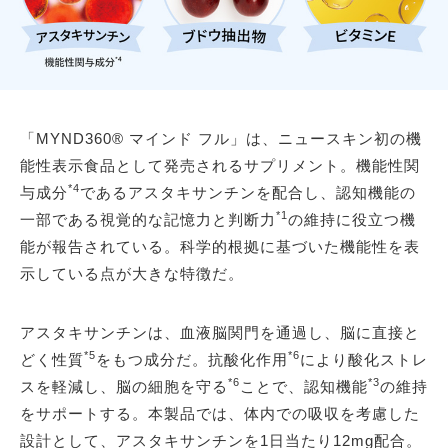
「MYND360® マインド フル」は、ニュースキン初の機
能性表示食品として発売されるサプリメント。機能性関
*4
与成分
であるアスタキサンチンを配合し、認知機能の
*1
一部である視覚的な記憶力と判断力
の維持に役立つ機
能が報告されている。科学的根拠に基づいた機能性を表
示している点が大きな特徴だ。
アスタキサンチンは、血液脳関門を通過し、脳に直接と
*5
*6
どく性質
をもつ成分だ。抗酸化作用
により酸化ストレ
*6
*3
スを軽減し、脳の細胞を守る
ことで、認知機能
の維持
をサポートする。本製品では、体内での吸収を考慮した
設計として、アスタキサンチンを1日当たり12mg配合。