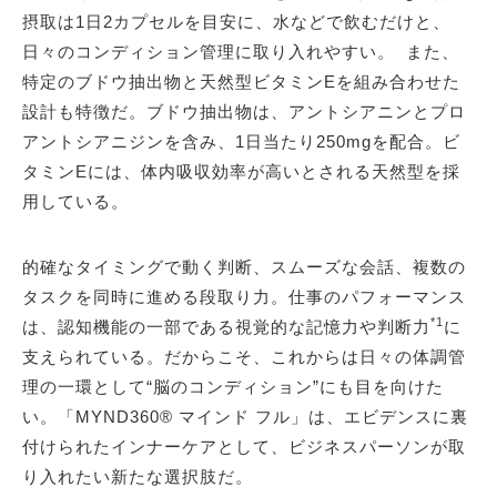
摂取は1日2カプセルを目安に、水などで飲むだけと、
日々のコンディション管理に取り入れやすい。 また、
特定のブドウ抽出物と天然型ビタミンEを組み合わせた
設計も特徴だ。ブドウ抽出物は、アントシアニンとプロ
アントシアニジンを含み、1日当たり250mgを配合。ビ
タミンEには、体内吸収効率が高いとされる天然型を採
用している。
的確なタイミングで動く判断、スムーズな会話、複数の
タスクを同時に進める段取り力。仕事のパフォーマンス
*1
は、認知機能の一部である視覚的な記憶力や判断力
に
支えられている。だからこそ、これからは日々の体調管
理の一環として“脳のコンディション”にも目を向けた
い。「MYND360® マインド フル」は、エビデンスに裏
付けられたインナーケアとして、ビジネスパーソンが取
り入れたい新たな選択肢だ。