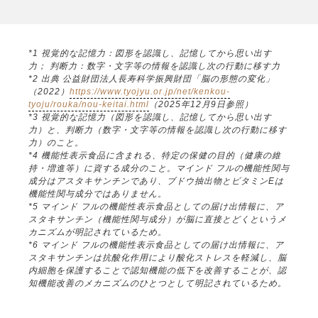
*1 視覚的な記憶力：図形を認識し、記憶してから思い出す
力； 判断力：数字・文字等の情報を認識し次の行動に移す力
*2 出典 公益財団法人長寿科学振興財団「脳の形態の変化」
（2022）
https://www.tyojyu.or.jp/net/kenkou-
tyoju/rouka/nou-keitai.html
（2025年12月9日参照）
*3 視覚的な記憶力（図形を認識し、記憶してから思い出す
力）と、判断力（数字・文字等の情報を認識し次の行動に移す
力）のこと。
*4 機能性表示食品に含まれる、特定の保健の目的（健康の維
持・増進等）に資する成分のこと。マインド フルの機能性関与
成分はアスタキサンチンであり、ブドウ抽出物とビタミンEは
機能性関与成分ではありません。
*5 マインド フルの機能性表示食品としての届け出情報に、ア
スタキサンチン（機能性関与成分）が脳に直接とどくというメ
カニズムが明記されているため。
*6 マインド フルの機能性表示食品としての届け出情報に、ア
スタキサンチンは抗酸化作用により酸化ストレスを軽減し、脳
内細胞を保護することで認知機能の低下を改善することが、認
知機能改善のメカニズムのひとつとして明記されているため。