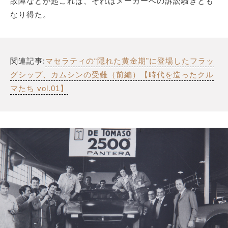
故障などが起これば、それはメーカーへの訴訟騒ぎとも
なり得た。
関連記事:
マセラティの“隠れた黄金期”に登場したフラッ
グシップ、カムシンの受難（前編）【時代を造ったクル
マたち vol.01】