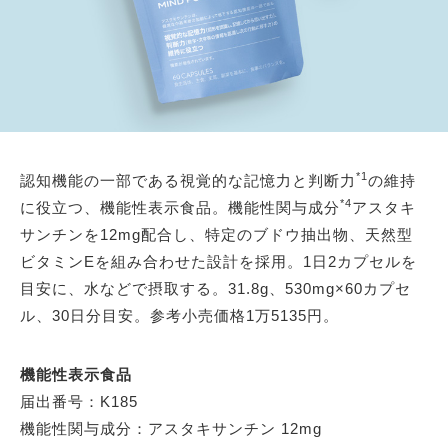
*1
認知機能の一部である視覚的な記憶力と判断力
の維持
*4
に役立つ、機能性表示食品。機能性関与成分
アスタキ
サンチンを12mg配合し、特定のブドウ抽出物、天然型
ビタミンEを組み合わせた設計を採用。1日2カプセルを
目安に、水などで摂取する。31.8g、530mg×60カプセ
ル、30日分目安。参考小売価格1万5135円。
機能性表示食品
届出番号：K185
機能性関与成分：アスタキサンチン 12mg