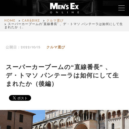
HOME
CAR&BIKE
クルマ選び
スーパーカーブームの“直線番長” 、デ・トマソ パンテーラは如何にして生
まれたか（…
TOP
公開日：2022/10/15
クルマ選び
FASHION
WATCH
スーパーカーブームの“直線番長” 、
デ・トマソ パンテーラは如何にして生
CAR&BIKE
まれたか（後編）
LIFESTYLE
COLUMN
MAGAZINE
ABOUT SITE