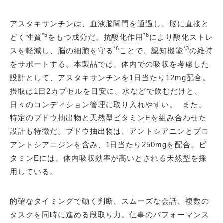
アスタキサンチンは、血液脳関門を通過し、脳に直接と
*5
*6
どく性質
をもつ成分だ。抗酸化作用
により酸化ストレ
*6
*3
スを軽減し、脳の細胞を守る
ことで、認知機能
の維持
をサポートする。本製品では、体内での吸収を考慮した
設計として、アスタキサンチンを1日当たり12mg配合。
摂取は1日2カプセルを目安に、水などで飲むだけと、
日々のコンディション管理に取り入れやすい。 また、
特定のブドウ抽出物と天然型ビタミンEを組み合わせた
設計も特徴だ。ブドウ抽出物は、アントシアニンとプロ
アントシアニジンを含み、1日当たり250mgを配合。ビ
タミンEには、体内吸収効率が高いとされる天然型を採
用している。
的確なタイミングで動く判断、スムーズな会話、複数の
タスクを同時に進める段取り力。仕事のパフォーマンス