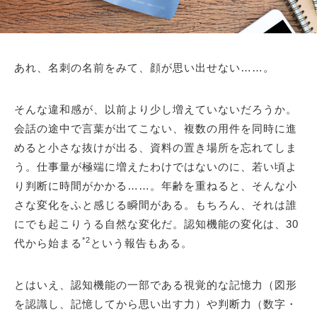
あれ、名刺の名前をみて、顔が思い出せない……。
そんな違和感が、以前より少し増えていないだろうか。
会話の途中で言葉が出てこない、複数の用件を同時に進
めると小さな抜けが出る、資料の置き場所を忘れてしま
う。仕事量が極端に増えたわけではないのに、若い頃よ
り判断に時間がかかる……。年齢を重ねると、そんな小
さな変化をふと感じる瞬間がある。もちろん、それは誰
にでも起こりうる自然な変化だ。認知機能の変化は、30
*2
代から始まる
という報告もある。
とはいえ、認知機能の一部である視覚的な記憶力（図形
を認識し、記憶してから思い出す力）や判断力（数字・