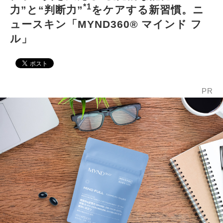
*1
力”と“判断力”
をケアする新習慣。ニ
ュースキン「MYND360® マインド フ
ル」
PR