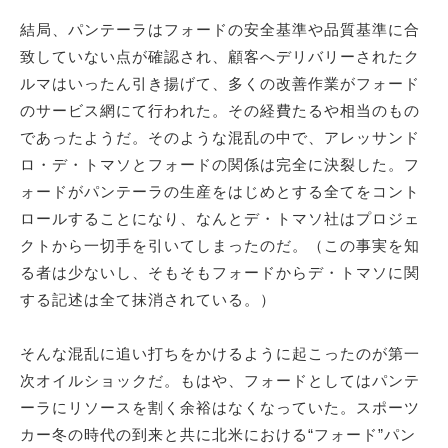
結局、パンテーラはフォードの安全基準や品質基準に合
致していない点が確認され、顧客へデリバリーされたク
ルマはいったん引き揚げて、多くの改善作業がフォード
のサービス網にて行われた。その経費たるや相当のもの
であったようだ。そのような混乱の中で、アレッサンド
ロ・デ・トマソとフォードの関係は完全に決裂した。フ
ォードがパンテーラの生産をはじめとする全てをコント
ロールすることになり、なんとデ・トマソ社はプロジェ
クトから一切手を引いてしまったのだ。（この事実を知
る者は少ないし、そもそもフォードからデ・トマソに関
する記述は全て抹消されている。）
そんな混乱に追い打ちをかけるように起こったのが第一
次オイルショックだ。もはや、フォードとしてはパンテ
ーラにリソースを割く余裕はなくなっていた。スポーツ
カー冬の時代の到来と共に北米における“フォード”パン