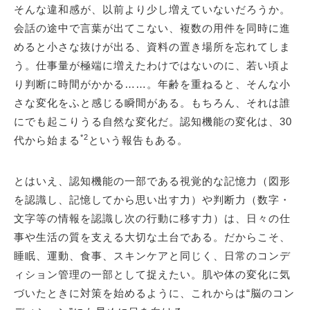
そんな違和感が、以前より少し増えていないだろうか。
会話の途中で言葉が出てこない、複数の用件を同時に進
めると小さな抜けが出る、資料の置き場所を忘れてしま
う。仕事量が極端に増えたわけではないのに、若い頃よ
り判断に時間がかかる……。年齢を重ねると、そんな小
さな変化をふと感じる瞬間がある。もちろん、それは誰
にでも起こりうる自然な変化だ。認知機能の変化は、30
*2
代から始まる
という報告もある。
とはいえ、認知機能の一部である視覚的な記憶力（図形
を認識し、記憶してから思い出す力）や判断力（数字・
文字等の情報を認識し次の行動に移す力）は、日々の仕
事や生活の質を支える大切な土台である。だからこそ、
睡眠、運動、食事、スキンケアと同じく、日常のコンデ
ィション管理の一部として捉えたい。肌や体の変化に気
づいたときに対策を始めるように、これからは“脳のコン