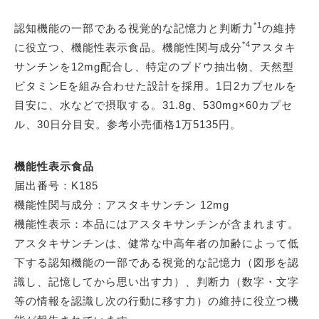
*1
認知機能の一部である視覚的な記憶力と判断力
の維持
*4
に役立つ、機能性表示食品。機能性関与成分
アスタキ
サンチンを12mg配合し、特定のブドウ抽出物、天然型
ビタミンEを組み合わせた設計を採用。1日2カプセルを
目安に、水などで摂取する。31.8g、530mg×60カプセ
ル、30日分目安。参考小売価格1万5135円。
機能性表示食品
届出番号：K185
機能性関与成分：アスタキサンチン 12mg
機能性表示：本品にはアスタキサンチンが含まれます。
アスタキサンチンは、健常な中高年者の加齢によって低
下する認知機能の一部である視覚的な記憶力（図形を認
識し、記憶してから思い出す力）、判断力（数字・文字
等の情報を認識し次の行動に移す力）の維持に役立つ機