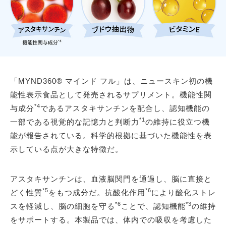
「MYND360® マインド フル」は、ニュースキン初の機
能性表示食品として発売されるサプリメント。機能性関
*4
与成分
であるアスタキサンチンを配合し、認知機能の
*1
一部である視覚的な記憶力と判断力
の維持に役立つ機
能が報告されている。科学的根拠に基づいた機能性を表
示している点が大きな特徴だ。
アスタキサンチンは、血液脳関門を通過し、脳に直接と
*5
*6
どく性質
をもつ成分だ。抗酸化作用
により酸化ストレ
*6
*3
スを軽減し、脳の細胞を守る
ことで、認知機能
の維持
をサポートする。本製品では、体内での吸収を考慮した