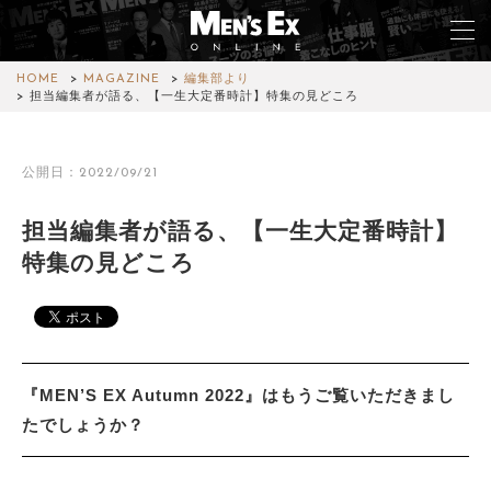
HOME
MAGAZINE
編集部より
担当編集者が語る、【一生大定番時計】特集の見どころ
TOP
公開日：2022/09/21
FASHION
担当編集者が語る、【一生大定番時計】
WATCH
特集の見どころ
CAR&BIKE
LIFESTYLE
COLUMN
『MEN’S EX Autumn 2022』はもうご覧いただきまし
たでしょうか？
MAGAZINE
ABOUT SITE