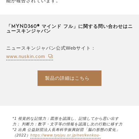
能が報告されています。
「MYND360® マインド フル」に関する問い合わせはニ
ュースキンジャパン
ニュースキンジャパン公式Webサイト：
www.nuskin.com
製品の詳細はこちら
*1 視覚的な記憶力：図形を認識し、記憶してから思い出す
力； 判断力：数字・文字等の情報を認識し次の行動に移す力
*2 出典 公益財団法人長寿科学振興財団「脳の形態の変化」
（2022）
https://www.tyojyu.or.jp/net/kenkou-