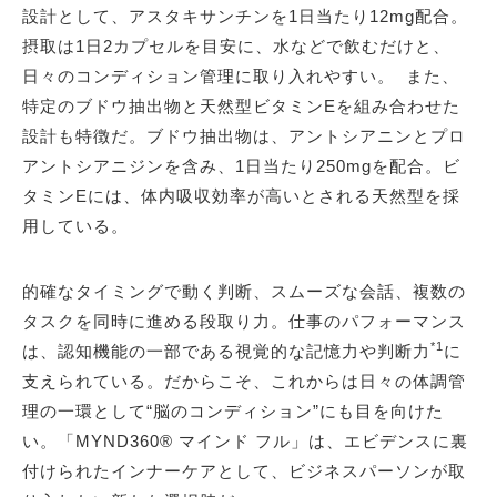
設計として、アスタキサンチンを1日当たり12mg配合。
摂取は1日2カプセルを目安に、水などで飲むだけと、
日々のコンディション管理に取り入れやすい。 また、
特定のブドウ抽出物と天然型ビタミンEを組み合わせた
設計も特徴だ。ブドウ抽出物は、アントシアニンとプロ
アントシアニジンを含み、1日当たり250mgを配合。ビ
タミンEには、体内吸収効率が高いとされる天然型を採
用している。
的確なタイミングで動く判断、スムーズな会話、複数の
タスクを同時に進める段取り力。仕事のパフォーマンス
*1
は、認知機能の一部である視覚的な記憶力や判断力
に
支えられている。だからこそ、これからは日々の体調管
理の一環として“脳のコンディション”にも目を向けた
い。「MYND360® マインド フル」は、エビデンスに裏
付けられたインナーケアとして、ビジネスパーソンが取