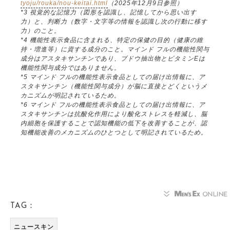
tyoju/rouka/nou-keitai.html
（2025年12月9日参照）
*3 視覚的な記憶力（図形を認識し、記憶してから思い出す
力）と、判断力（数字・文字等の情報を認識し次の行動に移す
力）のこと。
*4 機能性表示食品に含まれる、特定の保健の目的（健康の維
持・増進等）に資する成分のこと。マインド フルの機能性関与
成分はアスタキサンチンであり、ブドウ抽出物とビタミンEは
機能性関与成分ではありません。
*5 マインド フルの機能性表示食品としての届け出情報に、ア
スタキサンチン（機能性関与成分）が脳に直接とどくというメ
カニズムが明記されているため。
*6 マインド フルの機能性表示食品としての届け出情報に、ア
スタキサンチンは抗酸化作用により酸化ストレスを軽減し、脳
内細胞を保護することで認知機能の低下を改善することが、認
知機能改善のメカニズムのひとつとして明記されているため。
TAG：
ニュースキン