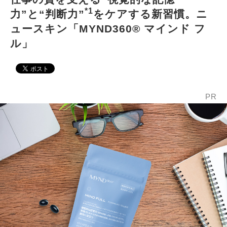
*1
力”と“判断力”
をケアする新習慣。ニ
ュースキン「MYND360® マインド フ
ル」
PR