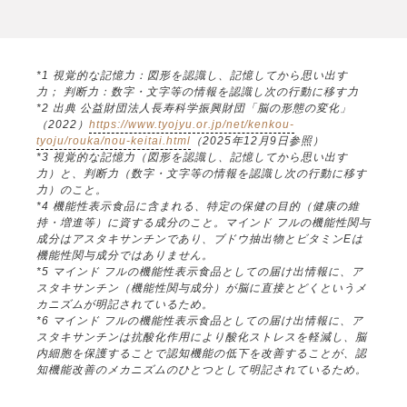
*1 視覚的な記憶力：図形を認識し、記憶してから思い出す
力； 判断力：数字・文字等の情報を認識し次の行動に移す力
*2 出典 公益財団法人長寿科学振興財団「脳の形態の変化」
（2022）
https://www.tyojyu.or.jp/net/kenkou-
tyoju/rouka/nou-keitai.html
（2025年12月9日参照）
*3 視覚的な記憶力（図形を認識し、記憶してから思い出す
力）と、判断力（数字・文字等の情報を認識し次の行動に移す
力）のこと。
*4 機能性表示食品に含まれる、特定の保健の目的（健康の維
持・増進等）に資する成分のこと。マインド フルの機能性関与
成分はアスタキサンチンであり、ブドウ抽出物とビタミンEは
機能性関与成分ではありません。
*5 マインド フルの機能性表示食品としての届け出情報に、ア
スタキサンチン（機能性関与成分）が脳に直接とどくというメ
カニズムが明記されているため。
*6 マインド フルの機能性表示食品としての届け出情報に、ア
スタキサンチンは抗酸化作用により酸化ストレスを軽減し、脳
内細胞を保護することで認知機能の低下を改善することが、認
知機能改善のメカニズムのひとつとして明記されているため。