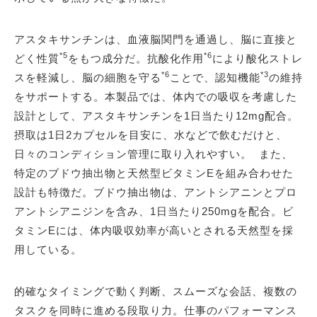
アスタキサンチンは、血液脳関門を通過し、脳に直接と
*5
*6
どく性質
をもつ成分だ。抗酸化作用
により酸化ストレ
*6
*3
スを軽減し、脳の細胞を守る
ことで、認知機能
の維持
をサポートする。本製品では、体内での吸収を考慮した
設計として、アスタキサンチンを1日当たり12mg配合。
摂取は1日2カプセルを目安に、水などで飲むだけと、
日々のコンディション管理に取り入れやすい。 また、
特定のブドウ抽出物と天然型ビタミンEを組み合わせた
設計も特徴だ。ブドウ抽出物は、アントシアニンとプロ
アントシアニジンを含み、1日当たり250mgを配合。ビ
タミンEには、体内吸収効率が高いとされる天然型を採
用している。
的確なタイミングで動く判断、スムーズな会話、複数の
タスクを同時に進める段取り力。仕事のパフォーマンス