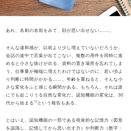
あれ、名刺の名前をみて、顔が思い出せない……。
そんな違和感が、以前より少し増えていないだろうか。
会話の途中で言葉が出てこない、複数の用件を同時に進
めると小さな抜けが出る、資料の置き場所を忘れてしま
う。仕事量が極端に増えたわけではないのに、若い頃よ
り判断に時間がかかる……。年齢を重ねると、そんな小
さな変化をふと感じる瞬間がある。もちろん、それは誰
にでも起こりうる自然な変化だ。認知機能の変化は、30
*2
代から始まる
という報告もある。
とはいえ、認知機能の一部である視覚的な記憶力（図形
を認識し、記憶してから思い出す力）や判断力（数字・