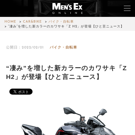
HOME
CAR&BIKE
バイク・自転車
“凄み”を増した新カラーのカワサキ「Z H2」が登場【ひと言ニュース】
TOP
公開日：2022/02/01
バイク・自転車
FASHION
WATCH
“凄み”を増した新カラーのカワサキ「Z
H2」が登場【ひと言ニュース】
CAR&BIKE
LIFESTYLE
COLUMN
MAGAZINE
ABOUT SITE