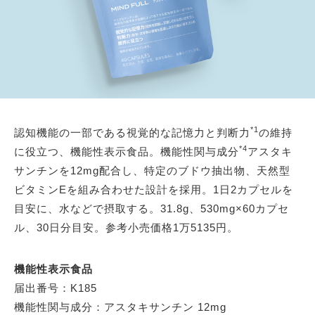
*1
認知機能の一部である視覚的な記憶力と判断力
の維持
*4
に役立つ、機能性表示食品。機能性関与成分
アスタキ
サンチンを12mg配合し、特定のブドウ抽出物、天然型
ビタミンEを組み合わせた設計を採用。1日2カプセルを
目安に、水などで摂取する。31.8g、530mg×60カプセ
ル、30日分目安。参考小売価格1万5135円。
機能性表示食品
届出番号：K185
機能性関与成分：アスタキサンチン 12mg