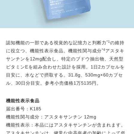
*1
認知機能の一部である視覚的な記憶力と判断力
の維持
*4
に役立つ、機能性表示食品。機能性関与成分
アスタキ
サンチンを12mg配合し、特定のブドウ抽出物、天然型
ビタミンEを組み合わせた設計を採用。1日2カプセルを
目安に、水などで摂取する。31.8g、530mg×60カプセ
ル、30日分目安。参考小売価格1万5135円。
機能性表示食品
届出番号：K185
機能性関与成分：アスタキサンチン 12mg
機能性表示：本品にはアスタキサンチンが含まれます。
アスタキサンチンは、健常な中高年者の加齢によって低