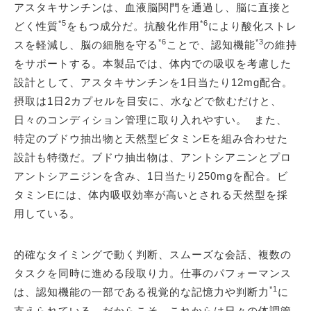
アスタキサンチンは、血液脳関門を通過し、脳に直接と
*5
*6
どく性質
をもつ成分だ。抗酸化作用
により酸化ストレ
*6
*3
スを軽減し、脳の細胞を守る
ことで、認知機能
の維持
をサポートする。本製品では、体内での吸収を考慮した
設計として、アスタキサンチンを1日当たり12mg配合。
摂取は1日2カプセルを目安に、水などで飲むだけと、
日々のコンディション管理に取り入れやすい。 また、
特定のブドウ抽出物と天然型ビタミンEを組み合わせた
設計も特徴だ。ブドウ抽出物は、アントシアニンとプロ
アントシアニジンを含み、1日当たり250mgを配合。ビ
タミンEには、体内吸収効率が高いとされる天然型を採
用している。
的確なタイミングで動く判断、スムーズな会話、複数の
タスクを同時に進める段取り力。仕事のパフォーマンス
*1
は、認知機能の一部である視覚的な記憶力や判断力
に
支えられている。だからこそ、これからは日々の体調管