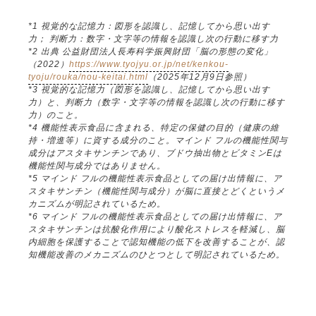
*1 視覚的な記憶力：図形を認識し、記憶してから思い出す
力； 判断力：数字・文字等の情報を認識し次の行動に移す力
*2 出典 公益財団法人長寿科学振興財団「脳の形態の変化」
（2022）
https://www.tyojyu.or.jp/net/kenkou-
tyoju/rouka/nou-keitai.html
（2025年12月9日参照）
*3 視覚的な記憶力（図形を認識し、記憶してから思い出す
力）と、判断力（数字・文字等の情報を認識し次の行動に移す
力）のこと。
*4 機能性表示食品に含まれる、特定の保健の目的（健康の維
持・増進等）に資する成分のこと。マインド フルの機能性関与
成分はアスタキサンチンであり、ブドウ抽出物とビタミンEは
機能性関与成分ではありません。
*5 マインド フルの機能性表示食品としての届け出情報に、ア
スタキサンチン（機能性関与成分）が脳に直接とどくというメ
カニズムが明記されているため。
*6 マインド フルの機能性表示食品としての届け出情報に、ア
スタキサンチンは抗酸化作用により酸化ストレスを軽減し、脳
内細胞を保護することで認知機能の低下を改善することが、認
知機能改善のメカニズムのひとつとして明記されているため。