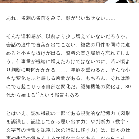
あれ、名刺の名前をみて、顔が思い出せない……。
そんな違和感が、以前より少し増えていないだろうか。
会話の途中で言葉が出てこない、複数の用件を同時に進
めると小さな抜けが出る、資料の置き場所を忘れてしま
う。仕事量が極端に増えたわけではないのに、若い頃よ
り判断に時間がかかる……。年齢を重ねると、そんな小
さな変化をふと感じる瞬間がある。もちろん、それは誰
にでも起こりうる自然な変化だ。認知機能の変化は、30
*2
代から始まる
という報告もある。
とはいえ、認知機能の一部である視覚的な記憶力（図形
を認識し、記憶してから思い出す力）や判断力（数字・
文字等の情報を認識し次の行動に移す力）は、日々の仕
事や生活の質を支える大切な土台である。だからこそ、