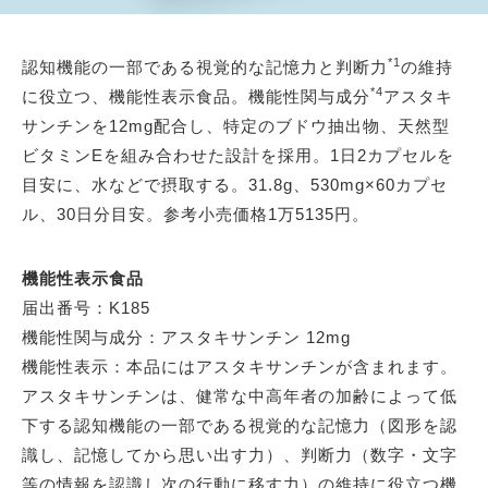
*1
認知機能の一部である視覚的な記憶力と判断力
の維持
*4
に役立つ、機能性表示食品。機能性関与成分
アスタキ
サンチンを12mg配合し、特定のブドウ抽出物、天然型
ビタミンEを組み合わせた設計を採用。1日2カプセルを
目安に、水などで摂取する。31.8g、530mg×60カプセ
ル、30日分目安。参考小売価格1万5135円。
機能性表示食品
届出番号：K185
機能性関与成分：アスタキサンチン 12mg
機能性表示：本品にはアスタキサンチンが含まれます。
アスタキサンチンは、健常な中高年者の加齢によって低
下する認知機能の一部である視覚的な記憶力（図形を認
識し、記憶してから思い出す力）、判断力（数字・文字
等の情報を認識し次の行動に移す力）の維持に役立つ機