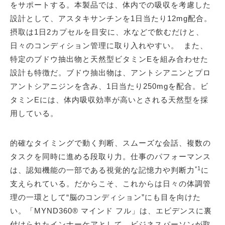
をサポートする。本製品では、体内での吸収を考慮した
設計として、アスタキサンチンを1日当たり12mg配合。
摂取は1日2カプセルを目安に、水などで飲むだけと、
日々のコンディション管理に取り入れやすい。 また、
特定のブドウ抽出物と天然型ビタミンEを組み合わせた
設計も特徴だ。ブドウ抽出物は、アントシアニンとプロ
アントシアニジンを含み、1日当たり250mgを配合。ビ
タミンEには、体内吸収効率が高いとされる天然型を採
用している。
的確なタイミングで動く判断、スムーズな会話、複数の
タスクを同時に進める段取り力。仕事のパフォーマンス
*1
は、認知機能の一部である視覚的な記憶力や判断力
に
支えられている。だからこそ、これからは日々の体調管
理の一環として“脳のコンディション”にも目を向けた
い。「MYND360® マインド フル」は、エビデンスに裏
付けられたインナーケアとして、ビジネスパーソンが取