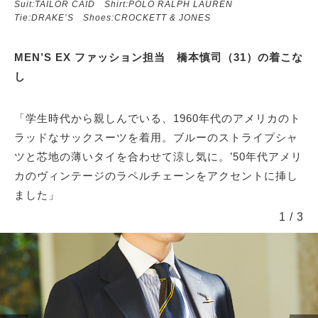
Suit:TAILOR CAID Shirt:POLO RALPH LAUREN
Tie:DRAKE’S Shoes:CROCKETT & JONES
MEN’S EX ファッション担当 橋本慎司（31）の着こな
し
「学生時代から親しんでいる、1960年代のアメリカのト
ラッドなサックスーツを着用。ブルーのストライプシャ
ツと芯地の薄いタイを合わせて涼し気に。’50年代アメリ
カのヴィンテージのラペルチェーンをアクセントに挿し
ました」
1
/
3