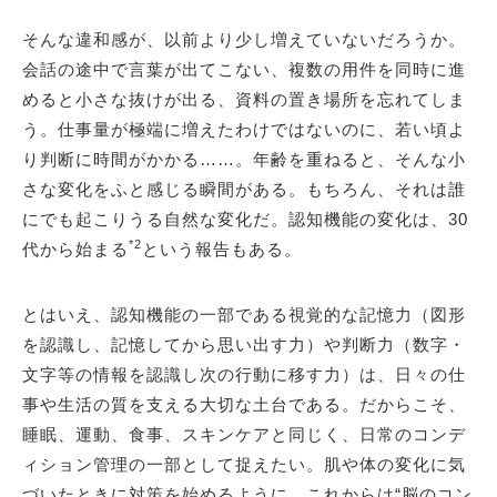
そんな違和感が、以前より少し増えていないだろうか。
会話の途中で言葉が出てこない、複数の用件を同時に進
めると小さな抜けが出る、資料の置き場所を忘れてしま
う。仕事量が極端に増えたわけではないのに、若い頃よ
り判断に時間がかかる……。年齢を重ねると、そんな小
さな変化をふと感じる瞬間がある。もちろん、それは誰
にでも起こりうる自然な変化だ。認知機能の変化は、30
*2
代から始まる
という報告もある。
とはいえ、認知機能の一部である視覚的な記憶力（図形
を認識し、記憶してから思い出す力）や判断力（数字・
文字等の情報を認識し次の行動に移す力）は、日々の仕
事や生活の質を支える大切な土台である。だからこそ、
睡眠、運動、食事、スキンケアと同じく、日常のコンデ
ィション管理の一部として捉えたい。肌や体の変化に気
づいたときに対策を始めるように、これからは“脳のコン