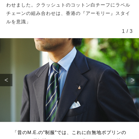
わせました。クラッシュトのコットン白チーフにラペル
チェーンの組み合わせは、香港の『アーモリー』スタイ
ルを意識」
1
/
3
「昔のM.E.の”制服”では、これに白無地ポプリンの