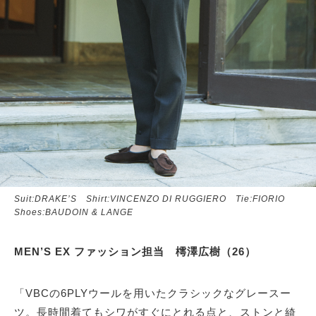
Suit:DRAKE’S Shirt:VINCENZO DI RUGGIERO Tie:FIORIO
Shoes:BAUDOIN & LANGE
MEN’S EX ファッション担当 樗澤広樹（26）
「VBCの6PLYウールを用いたクラシックなグレースー
ツ。長時間着てもシワがすぐにとれる点と、ストンと綺