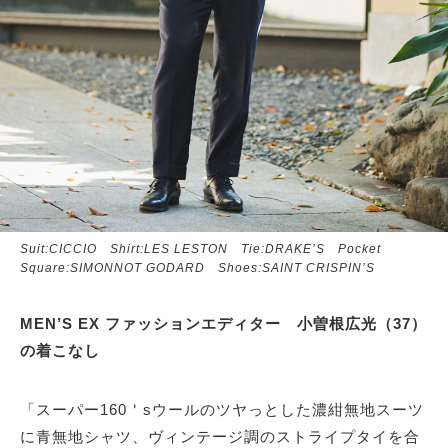
Suit:CICCIO Shirt:LES LESTON Tie:DRAKE’S Pocket
Square:SIMONNOT GODARD Shoes:SAINT CRISPIN’S
MEN’S EX ファッションエディター 小曽根広光（37）
の着こなし
「スーパー160＇sウールのツヤっとした濃紺無地スーツ
に青無地シャツ、ヴィンテージ調のストライプタイを合