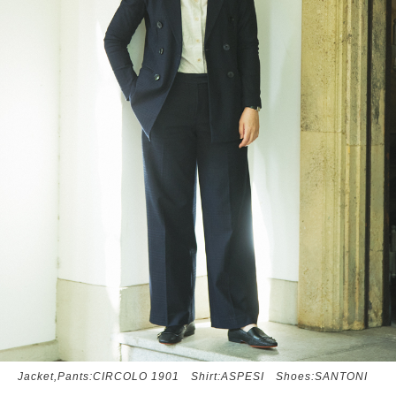
Jacket,Pants:CIRCOLO 1901 Shirt:ASPESI Shoes:SANTONI