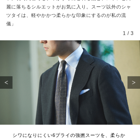
麗に落ちるシルエットがお気に入り。スーツ以外のシャ
ツタイは、軽やかかつ柔らかな印象にするのが私の流
儀」
1
/
3
シワになりにくい6プライの強撚スーツを、柔らか