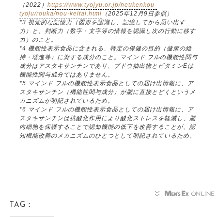
（2022）
https://www.tyojyu.or.jp/net/kenkou-
tyoju/rouka/nou-keitai.html
（2025年12月9日参照）
*3 視覚的な記憶力（図形を認識し、記憶してから思い出す
力）と、判断力（数字・文字等の情報を認識し次の行動に移す
力）のこと。
*4 機能性表示食品に含まれる、特定の保健の目的（健康の維
持・増進等）に資する成分のこと。マインド フルの機能性関与
成分はアスタキサンチンであり、ブドウ抽出物とビタミンEは
機能性関与成分ではありません。
*5 マインド フルの機能性表示食品としての届け出情報に、ア
スタキサンチン（機能性関与成分）が脳に直接とどくというメ
カニズムが明記されているため。
*6 マインド フルの機能性表示食品としての届け出情報に、ア
スタキサンチンは抗酸化作用により酸化ストレスを軽減し、脳
内細胞を保護することで認知機能の低下を改善することが、認
知機能改善のメカニズムのひとつとして明記されているため。
TAG：