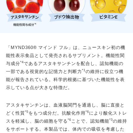
「MYND360® マインド フル」は、ニュースキン初の機
能性表示食品として発売されるサプリメント。機能性関
*4
与成分
であるアスタキサンチンを配合し、認知機能の
*1
一部である視覚的な記憶力と判断力
の維持に役立つ機
能が報告されている。科学的根拠に基づいた機能性を表
示している点が大きな特徴だ。
アスタキサンチンは、血液脳関門を通過し、脳に直接と
*5
*6
どく性質
をもつ成分だ。抗酸化作用
により酸化ストレ
*6
*3
スを軽減し、脳の細胞を守る
ことで、認知機能
の維持
をサポートする。本製品では、体内での吸収を考慮した