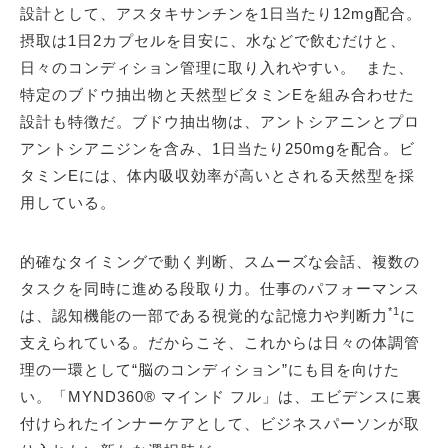
設計として、アスタキサンチンを1日当たり12mg配合。
摂取は1日2カプセルを目安に、水などで飲むだけと、
日々のコンディション管理に取り入れやすい。 また、
特定のブドウ抽出物と天然型ビタミンEを組み合わせた
設計も特徴だ。ブドウ抽出物は、アントシアニンとプロ
アントシアニジンを含み、1日当たり250mgを配合。ビ
タミンEには、体内吸収効率が高いとされる天然型を採
用している。
的確なタイミングで動く判断、スムーズな会話、複数の
タスクを同時に進める段取り力。仕事のパフォーマンス
*1
は、認知機能の一部である視覚的な記憶力や判断力
に
支えられている。だからこそ、これからは日々の体調管
理の一環として“脳のコンディション”にも目を向けた
い。「MYND360® マインド フル」は、エビデンスに裏
付けられたインナーケアとして、ビジネスパーソンが取