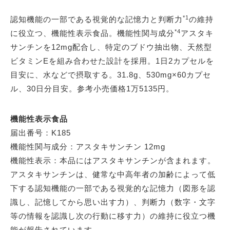
*1
認知機能の一部である視覚的な記憶力と判断力
の維持
*4
に役立つ、機能性表示食品。機能性関与成分
アスタキ
サンチンを12mg配合し、特定のブドウ抽出物、天然型
ビタミンEを組み合わせた設計を採用。1日2カプセルを
目安に、水などで摂取する。31.8g、530mg×60カプセ
ル、30日分目安。参考小売価格1万5135円。
機能性表示食品
届出番号：K185
機能性関与成分：アスタキサンチン 12mg
機能性表示：本品にはアスタキサンチンが含まれます。
アスタキサンチンは、健常な中高年者の加齢によって低
下する認知機能の一部である視覚的な記憶力（図形を認
識し、記憶してから思い出す力）、判断力（数字・文字
等の情報を認識し次の行動に移す力）の維持に役立つ機
能が報告されています。