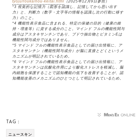
tyoju/rouka/nou-keitai.html
（2025年12月9日参照）
*3 視覚的な記憶力（図形を認識し、記憶してから思い出す
力）と、判断力（数字・文字等の情報を認識し次の行動に移す
力）のこと。
*4 機能性表示食品に含まれる、特定の保健の目的（健康の維
持・増進等）に資する成分のこと。マインド フルの機能性関与
成分はアスタキサンチンであり、ブドウ抽出物とビタミンEは
機能性関与成分ではありません。
*5 マインド フルの機能性表示食品としての届け出情報に、ア
スタキサンチン（機能性関与成分）が脳に直接とどくというメ
カニズムが明記されているため。
*6 マインド フルの機能性表示食品としての届け出情報に、ア
スタキサンチンは抗酸化作用により酸化ストレスを軽減し、脳
内細胞を保護することで認知機能の低下を改善することが、認
知機能改善のメカニズムのひとつとして明記されているため。
TAG：
ニュースキン