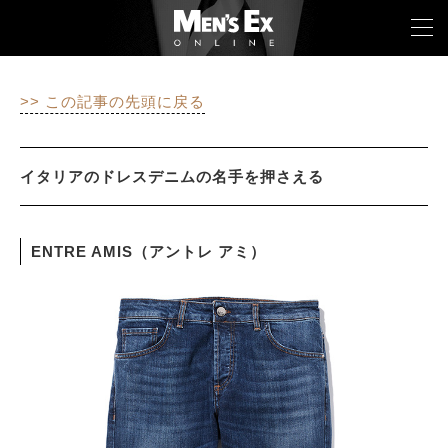
>> この記事の先頭に戻る
TOP
FASHION
イタリアのドレスデニムの名手を押さえる
WATCH
ENTRE AMIS（アントレ アミ）
CAR&BIKE
LIFESTYLE
COLUMN
MAGAZINE
ABOUT SITE