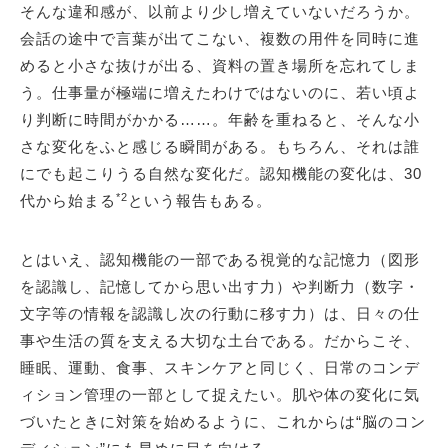
そんな違和感が、以前より少し増えていないだろうか。
会話の途中で言葉が出てこない、複数の用件を同時に進
めると小さな抜けが出る、資料の置き場所を忘れてしま
う。仕事量が極端に増えたわけではないのに、若い頃よ
り判断に時間がかかる……。年齢を重ねると、そんな小
さな変化をふと感じる瞬間がある。もちろん、それは誰
にでも起こりうる自然な変化だ。認知機能の変化は、30
*2
代から始まる
という報告もある。
とはいえ、認知機能の一部である視覚的な記憶力（図形
を認識し、記憶してから思い出す力）や判断力（数字・
文字等の情報を認識し次の行動に移す力）は、日々の仕
事や生活の質を支える大切な土台である。だからこそ、
睡眠、運動、食事、スキンケアと同じく、日常のコンデ
ィション管理の一部として捉えたい。肌や体の変化に気
づいたときに対策を始めるように、これからは“脳のコン