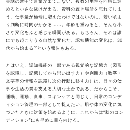
会話の途中で言葉が出てこない、複数の用件を同時に進
めると小さな抜けが出る、資料の置き場所を忘れてしま
う。仕事量が極端に増えたわけではないのに、若い頃よ
り判断に時間がかかる……。年齢を重ねると、そんな小
さな変化をふと感じる瞬間がある。もちろん、それは誰
にでも起こりうる自然な変化だ。認知機能の変化は、30
*2
代から始まる
という報告もある。
とはいえ、認知機能の一部である視覚的な記憶力（図形
を認識し、記憶してから思い出す力）や判断力（数字・
文字等の情報を認識し次の行動に移す力）は、日々の仕
事や生活の質を支える大切な土台である。だからこそ、
睡眠、運動、食事、スキンケアと同じく、日常のコンデ
ィション管理の一部として捉えたい。肌や体の変化に気
づいたときに対策を始めるように、これからは“脳のコン
ディション”にも早めに目を向ける。