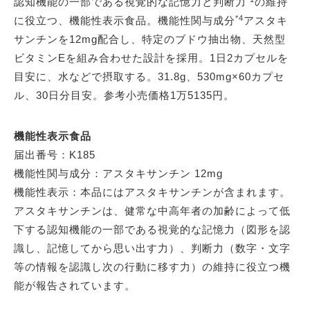
認知機能の一部である視覚的な記憶力と判断力
の維持
*4
に役立つ、機能性表示食品。機能性関与成分
アスタキ
サンチンを12mg配合し、特定のブドウ抽出物、天然型
ビタミンEを組み合わせた設計を採用。1日2カプセルを
目安に、水などで摂取する。31.8g、530mg×60カプセ
ル、30日分目安。参考小売価格1万5135円。
機能性表示食品
届出番号：K185
機能性関与成分：アスタキサンチン 12mg
機能性表示：本品にはアスタキサンチンが含まれます。
アスタキサンチンは、健常な中高年者の加齢によって低
下する認知機能の一部である視覚的な記憶力（図形を認
識し、記憶してから思い出す力）、判断力（数字・文字
等の情報を認識し次の行動に移す力）の維持に役立つ機
能が報告されています。