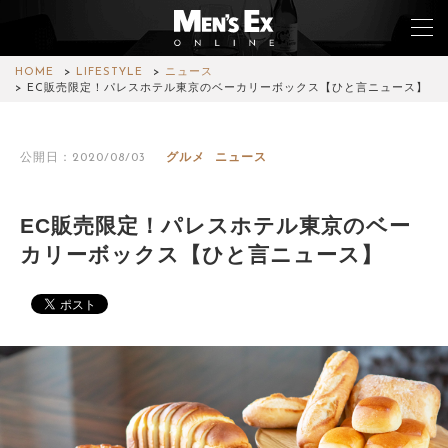
HOME
LIFESTYLE
ニュース
EC販売限定！パレスホテル東京のベーカリーボックス【ひと言ニュース】
TOP
公開日：2020/08/03
グルメ
ニュース
FASHION
WATCH
EC販売限定！パレスホテル東京のベー
カリーボックス【ひと言ニュース】
CAR&BIKE
LIFESTYLE
COLUMN
MAGAZINE
ABOUT SITE