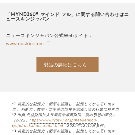
「MYND360® マインド フル」に関する問い合わせはニ
ュースキンジャパン
ニュースキンジャパン公式Webサイト：
www.nuskin.com
製品の詳細はこちら
*1 視覚的な記憶力：図形を認識し、記憶してから思い出す
力； 判断力：数字・文字等の情報を認識し次の行動に移す力
*2 出典 公益財団法人長寿科学振興財団「脳の形態の変化」
（2022）
https://www.tyojyu.or.jp/net/kenkou-
tyoju/rouka/nou-keitai.html
（2025年12月9日参照）
*3 視覚的な記憶力（図形を認識し、記憶してから思い出す