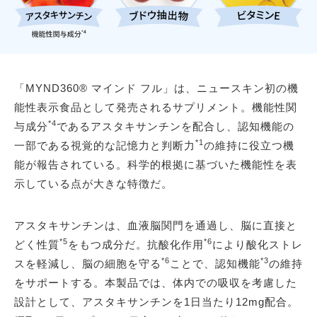
「MYND360® マインド フル」は、ニュースキン初の機
能性表示食品として発売されるサプリメント。機能性関
*4
与成分
であるアスタキサンチンを配合し、認知機能の
*1
一部である視覚的な記憶力と判断力
の維持に役立つ機
能が報告されている。科学的根拠に基づいた機能性を表
示している点が大きな特徴だ。
アスタキサンチンは、血液脳関門を通過し、脳に直接と
*5
*6
どく性質
をもつ成分だ。抗酸化作用
により酸化ストレ
*6
*3
スを軽減し、脳の細胞を守る
ことで、認知機能
の維持
をサポートする。本製品では、体内での吸収を考慮した
設計として、アスタキサンチンを1日当たり12mg配合。