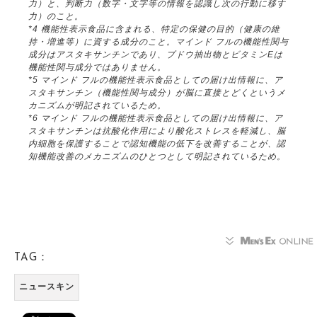
力）と、判断力（数字・文字等の情報を認識し次の行動に移す
力）のこと。
*4 機能性表示食品に含まれる、特定の保健の目的（健康の維
持・増進等）に資する成分のこと。マインド フルの機能性関与
成分はアスタキサンチンであり、ブドウ抽出物とビタミンEは
機能性関与成分ではありません。
*5 マインド フルの機能性表示食品としての届け出情報に、ア
スタキサンチン（機能性関与成分）が脳に直接とどくというメ
カニズムが明記されているため。
*6 マインド フルの機能性表示食品としての届け出情報に、ア
スタキサンチンは抗酸化作用により酸化ストレスを軽減し、脳
内細胞を保護することで認知機能の低下を改善することが、認
知機能改善のメカニズムのひとつとして明記されているため。
TAG：
ニュースキン