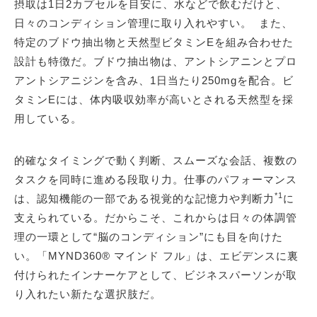
摂取は1日2カプセルを目安に、水などで飲むだけと、
日々のコンディション管理に取り入れやすい。 また、
特定のブドウ抽出物と天然型ビタミンEを組み合わせた
設計も特徴だ。ブドウ抽出物は、アントシアニンとプロ
アントシアニジンを含み、1日当たり250mgを配合。ビ
タミンEには、体内吸収効率が高いとされる天然型を採
用している。
的確なタイミングで動く判断、スムーズな会話、複数の
タスクを同時に進める段取り力。仕事のパフォーマンス
*1
は、認知機能の一部である視覚的な記憶力や判断力
に
支えられている。だからこそ、これからは日々の体調管
理の一環として“脳のコンディション”にも目を向けた
い。「MYND360® マインド フル」は、エビデンスに裏
付けられたインナーケアとして、ビジネスパーソンが取
り入れたい新たな選択肢だ。