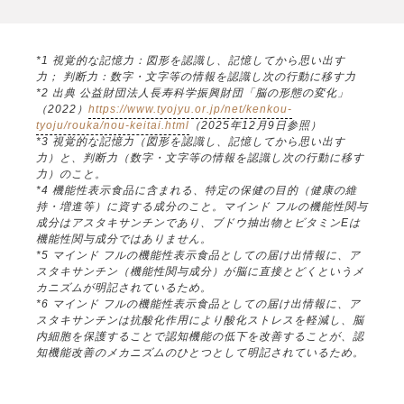
*1 視覚的な記憶力：図形を認識し、記憶してから思い出す
力； 判断力：数字・文字等の情報を認識し次の行動に移す力
*2 出典 公益財団法人長寿科学振興財団「脳の形態の変化」
（2022）
https://www.tyojyu.or.jp/net/kenkou-
tyoju/rouka/nou-keitai.html
（2025年12月9日参照）
*3 視覚的な記憶力（図形を認識し、記憶してから思い出す
力）と、判断力（数字・文字等の情報を認識し次の行動に移す
力）のこと。
*4 機能性表示食品に含まれる、特定の保健の目的（健康の維
持・増進等）に資する成分のこと。マインド フルの機能性関与
成分はアスタキサンチンであり、ブドウ抽出物とビタミンEは
機能性関与成分ではありません。
*5 マインド フルの機能性表示食品としての届け出情報に、ア
スタキサンチン（機能性関与成分）が脳に直接とどくというメ
カニズムが明記されているため。
*6 マインド フルの機能性表示食品としての届け出情報に、ア
スタキサンチンは抗酸化作用により酸化ストレスを軽減し、脳
内細胞を保護することで認知機能の低下を改善することが、認
知機能改善のメカニズムのひとつとして明記されているため。