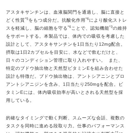
アスタキサンチンは、血液脳関門を通過し、脳に直接と
*5
*6
どく性質
をもつ成分だ。抗酸化作用
により酸化ストレ
*6
*3
スを軽減し、脳の細胞を守る
ことで、認知機能
の維持
をサポートする。本製品では、体内での吸収を考慮した
設計として、アスタキサンチンを1日当たり12mg配合。
摂取は1日2カプセルを目安に、水などで飲むだけと、
日々のコンディション管理に取り入れやすい。 また、
特定のブドウ抽出物と天然型ビタミンEを組み合わせた
設計も特徴だ。ブドウ抽出物は、アントシアニンとプロ
アントシアニジンを含み、1日当たり250mgを配合。ビ
タミンEには、体内吸収効率が高いとされる天然型を採
用している。
的確なタイミングで動く判断、スムーズな会話、複数の
タスクを同時に進める段取り力。仕事のパフォーマンス
*1