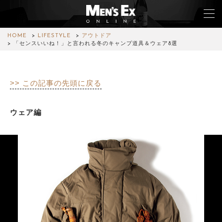
HOME
LIFESTYLE
アウトドア
「センスいいね！」と言われる冬のキャンプ道具＆ウェア8選
TOP
>> この記事の先頭に戻る
FASHION
WATCH
ウェア編
CAR&BIKE
LIFESTYLE
COLUMN
MAGAZINE
ABOUT SITE