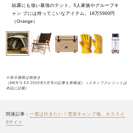
結露にも強い最強のテント。5人家族やグループキ
ャン プには持ってこいなアイテム。18万5900円
（Orange）
※表示価格は税抜き
［MEN’S EX 2020年3月号の記事を再構成］（スタッフクレジットは
本誌に記載）
関連記事：
一度は行きたい！雪原キャンプ場、オススメ
6サイト