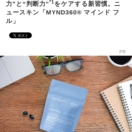
*1
力”と“判断力”
をケアする新習慣。ニ
ュースキン「MYND360® マインド フ
ル」
PR