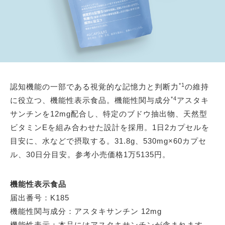
*1
認知機能の一部である視覚的な記憶力と判断力
の維持
*4
に役立つ、機能性表示食品。機能性関与成分
アスタキ
サンチンを12mg配合し、特定のブドウ抽出物、天然型
ビタミンEを組み合わせた設計を採用。1日2カプセルを
目安に、水などで摂取する。31.8g、530mg×60カプセ
ル、30日分目安。参考小売価格1万5135円。
機能性表示食品
届出番号：K185
機能性関与成分：アスタキサンチン 12mg
機能性表示：本品にはアスタキサンチンが含まれます。