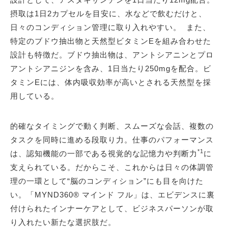
摂取は1日2カプセルを目安に、水などで飲むだけと、
日々のコンディション管理に取り入れやすい。 また、
特定のブドウ抽出物と天然型ビタミンEを組み合わせた
設計も特徴だ。ブドウ抽出物は、アントシアニンとプロ
アントシアニジンを含み、1日当たり250mgを配合。ビ
タミンEには、体内吸収効率が高いとされる天然型を採
用している。
的確なタイミングで動く判断、スムーズな会話、複数の
タスクを同時に進める段取り力。仕事のパフォーマンス
*1
は、認知機能の一部である視覚的な記憶力や判断力
に
支えられている。だからこそ、これからは日々の体調管
理の一環として“脳のコンディション”にも目を向けた
い。「MYND360® マインド フル」は、エビデンスに裏
付けられたインナーケアとして、ビジネスパーソンが取
り入れたい新たな選択肢だ。