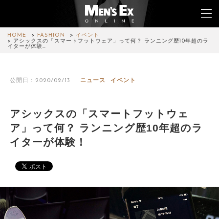
HOME
FASHION
イベント
アシックスの「スマートフットウェア」って何？ ランニング歴10年超のラ
イターが体験…
TOP
公開日：2020/02/13
ニュース
イベント
FASHION
WATCH
アシックスの「スマートフットウェ
ア」って何？ ランニング歴10年超のラ
CAR&BIKE
イターが体験！
LIFESTYLE
COLUMN
MAGAZINE
ABOUT SITE