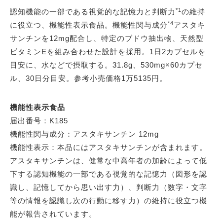
*1
認知機能の一部である視覚的な記憶力と判断力
の維持
*4
に役立つ、機能性表示食品。機能性関与成分
アスタキ
サンチンを12mg配合し、特定のブドウ抽出物、天然型
ビタミンEを組み合わせた設計を採用。1日2カプセルを
目安に、水などで摂取する。31.8g、530mg×60カプセ
ル、30日分目安。参考小売価格1万5135円。
機能性表示食品
届出番号：K185
機能性関与成分：アスタキサンチン 12mg
機能性表示：本品にはアスタキサンチンが含まれます。
アスタキサンチンは、健常な中高年者の加齢によって低
下する認知機能の一部である視覚的な記憶力（図形を認
識し、記憶してから思い出す力）、判断力（数字・文字
等の情報を認識し次の行動に移す力）の維持に役立つ機
能が報告されています。