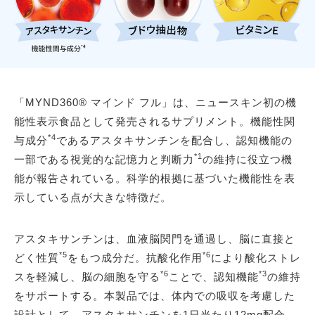
「MYND360® マインド フル」は、ニュースキン初の機
能性表示食品として発売されるサプリメント。機能性関
*4
与成分
であるアスタキサンチンを配合し、認知機能の
*1
一部である視覚的な記憶力と判断力
の維持に役立つ機
能が報告されている。科学的根拠に基づいた機能性を表
示している点が大きな特徴だ。
アスタキサンチンは、血液脳関門を通過し、脳に直接と
*5
*6
どく性質
をもつ成分だ。抗酸化作用
により酸化ストレ
*6
*3
スを軽減し、脳の細胞を守る
ことで、認知機能
の維持
をサポートする。本製品では、体内での吸収を考慮した
設計として、アスタキサンチンを1日当たり12mg配合。