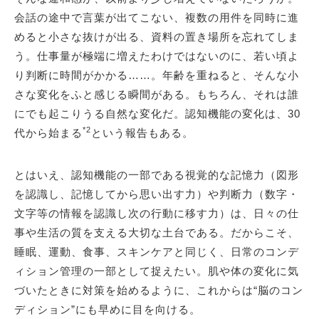
会話の途中で言葉が出てこない、複数の用件を同時に進
めると小さな抜けが出る、資料の置き場所を忘れてしま
う。仕事量が極端に増えたわけではないのに、若い頃よ
り判断に時間がかかる……。年齢を重ねると、そんな小
さな変化をふと感じる瞬間がある。もちろん、それは誰
にでも起こりうる自然な変化だ。認知機能の変化は、30
*2
代から始まる
という報告もある。
とはいえ、認知機能の一部である視覚的な記憶力（図形
を認識し、記憶してから思い出す力）や判断力（数字・
文字等の情報を認識し次の行動に移す力）は、日々の仕
事や生活の質を支える大切な土台である。だからこそ、
睡眠、運動、食事、スキンケアと同じく、日常のコンデ
ィション管理の一部として捉えたい。肌や体の変化に気
づいたときに対策を始めるように、これからは“脳のコン
ディション”にも早めに目を向ける。