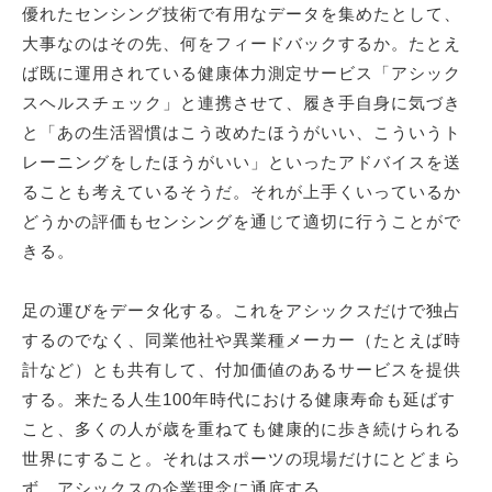
優れたセンシング技術で有用なデータを集めたとして、
大事なのはその先、何をフィードバックするか。たとえ
ば既に運用されている健康体力測定サービス「アシック
スヘルスチェック」と連携させて、履き手自身に気づき
と「あの生活習慣はこう改めたほうがいい、こういうト
レーニングをしたほうがいい」といったアドバイスを送
ることも考えているそうだ。それが上手くいっているか
どうかの評価もセンシングを通じて適切に行うことがで
きる。
足の運びをデータ化する。これをアシックスだけで独占
するのでなく、同業他社や異業種メーカー（たとえば時
計など）とも共有して、付加価値のあるサービスを提供
する。来たる人生100年時代における健康寿命も延ばす
こと、多くの人が歳を重ねても健康的に歩き続けられる
世界にすること。それはスポーツの現場だけにとどまら
ず、アシックスの企業理念に通底する。