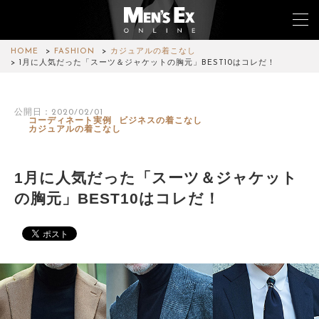
HOME
FASHION
カジュアルの着こなし
1月に人気だった「スーツ＆ジャケットの胸元」BEST10はコレだ！
TOP
公開日：2020/02/01
コーディネート実例
ビジネスの着こなし
FASHION
カジュアルの着こなし
WATCH
1月に人気だった「スーツ＆ジャケット
CAR&BIKE
の胸元」BEST10はコレだ！
LIFESTYLE
COLUMN
MAGAZINE
ABOUT SITE