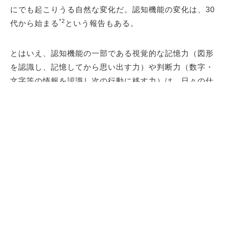
にでも起こりうる自然な変化だ。認知機能の変化は、30
*2
代から始まる
という報告もある。
とはいえ、認知機能の一部である視覚的な記憶力（図形
を認識し、記憶してから思い出す力）や判断力（数字・
文字等の情報を認識し次の行動に移す力）は、日々の仕
事や生活の質を支える大切な土台である。だからこそ、
睡眠、運動、食事、スキンケアと同じく、日常のコンデ
ィション管理の一部として捉えたい。肌や体の変化に気
づいたときに対策を始めるように、これからは“脳のコン
ディション”にも早めに目を向ける。
そこでニュースキンが新たに提案するのが、同社初の機
能性表示食品「MYND360® マインド フル」。認知機能
*1
の一部である、視覚的な記憶力と判断力
の維持に役立
つソフトカプセルタイプのサプリメントだ。