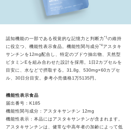
*1
認知機能の一部である視覚的な記憶力と判断力
の維持
*4
に役立つ、機能性表示食品。機能性関与成分
アスタキ
サンチンを12mg配合し、特定のブドウ抽出物、天然型
ビタミンEを組み合わせた設計を採用。1日2カプセルを
目安に、水などで摂取する。31.8g、530mg×60カプセ
ル、30日分目安。参考小売価格1万5135円。
機能性表示食品
届出番号：K185
機能性関与成分：アスタキサンチン 12mg
機能性表示：本品にはアスタキサンチンが含まれます。
アスタキサンチンは、健常な中高年者の加齢によって低