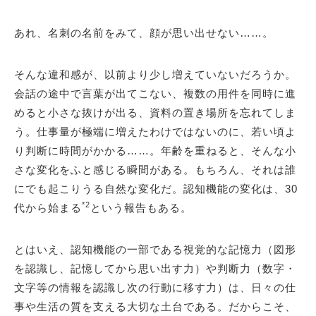
あれ、名刺の名前をみて、顔が思い出せない……。
そんな違和感が、以前より少し増えていないだろうか。
会話の途中で言葉が出てこない、複数の用件を同時に進
めると小さな抜けが出る、資料の置き場所を忘れてしま
う。仕事量が極端に増えたわけではないのに、若い頃よ
り判断に時間がかかる……。年齢を重ねると、そんな小
さな変化をふと感じる瞬間がある。もちろん、それは誰
にでも起こりうる自然な変化だ。認知機能の変化は、30
*2
代から始まる
という報告もある。
とはいえ、認知機能の一部である視覚的な記憶力（図形
を認識し、記憶してから思い出す力）や判断力（数字・
文字等の情報を認識し次の行動に移す力）は、日々の仕
事や生活の質を支える大切な土台である。だからこそ、