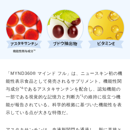
「MYND360® マインド フル」は、ニュースキン初の機
能性表示食品として発売されるサプリメント。機能性関
*4
与成分
であるアスタキサンチンを配合し、認知機能の
*1
一部である視覚的な記憶力と判断力
の維持に役立つ機
能が報告されている。科学的根拠に基づいた機能性を表
示している点が大きな特徴だ。
アスタキサンチンは、血液脳関門を通過し、脳に直接と