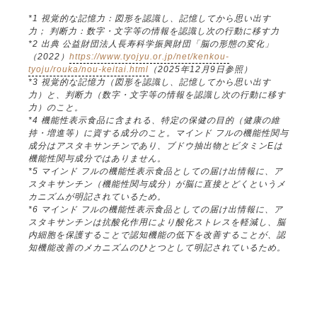
*1 視覚的な記憶力：図形を認識し、記憶してから思い出す
力； 判断力：数字・文字等の情報を認識し次の行動に移す力
*2 出典 公益財団法人長寿科学振興財団「脳の形態の変化」
（2022）
https://www.tyojyu.or.jp/net/kenkou-
tyoju/rouka/nou-keitai.html
（2025年12月9日参照）
*3 視覚的な記憶力（図形を認識し、記憶してから思い出す
力）と、判断力（数字・文字等の情報を認識し次の行動に移す
力）のこと。
*4 機能性表示食品に含まれる、特定の保健の目的（健康の維
持・増進等）に資する成分のこと。マインド フルの機能性関与
成分はアスタキサンチンであり、ブドウ抽出物とビタミンEは
機能性関与成分ではありません。
*5 マインド フルの機能性表示食品としての届け出情報に、ア
スタキサンチン（機能性関与成分）が脳に直接とどくというメ
カニズムが明記されているため。
*6 マインド フルの機能性表示食品としての届け出情報に、ア
スタキサンチンは抗酸化作用により酸化ストレスを軽減し、脳
内細胞を保護することで認知機能の低下を改善することが、認
知機能改善のメカニズムのひとつとして明記されているため。