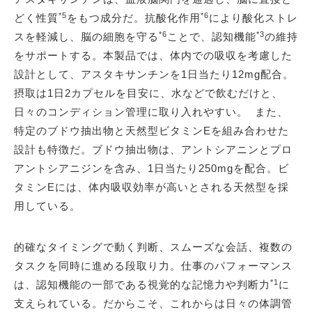
*5
*6
どく性質
をもつ成分だ。抗酸化作用
により酸化ストレ
*6
*3
スを軽減し、脳の細胞を守る
ことで、認知機能
の維持
をサポートする。本製品では、体内での吸収を考慮した
設計として、アスタキサンチンを1日当たり12mg配合。
摂取は1日2カプセルを目安に、水などで飲むだけと、
日々のコンディション管理に取り入れやすい。 また、
特定のブドウ抽出物と天然型ビタミンEを組み合わせた
設計も特徴だ。ブドウ抽出物は、アントシアニンとプロ
アントシアニジンを含み、1日当たり250mgを配合。ビ
タミンEには、体内吸収効率が高いとされる天然型を採
用している。
的確なタイミングで動く判断、スムーズな会話、複数の
タスクを同時に進める段取り力。仕事のパフォーマンス
*1
は、認知機能の一部である視覚的な記憶力や判断力
に
支えられている。だからこそ、これからは日々の体調管