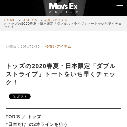
HOME
FASHION
今買いアイテム
トッズの2020春夏・日本限定「ダブルストライプ」トートをいち早くチェ
ック！
TOP
公開日：2019/12/30
今買いアイテム
FASHION
WATCH
トッズの2020春夏・日本限定「ダブル
ストライプ」トートをいち早くチェッ
CAR&BIKE
ク！
LIFESTYLE
COLUMN
MAGAZINE
TOD’S ／ トッズ
“日本だけ”の2本ラインを狙う
ABOUT SITE