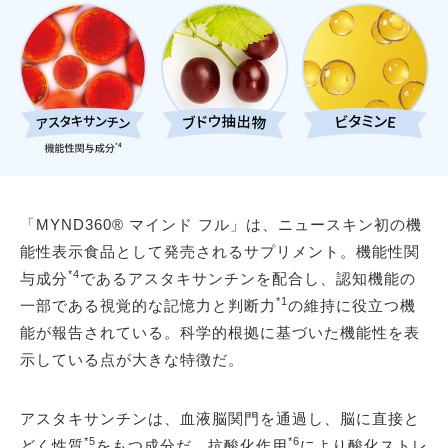
「MYND360® マインド フル」は、ニュースキン初の機
能性表示食品として発売されるサプリメント。機能性関
*4
与成分
であるアスタキサンチンを配合し、認知機能の
*1
一部である視覚的な記憶力と判断力
の維持に役立つ機
能が報告されている。科学的根拠に基づいた機能性を表
示している点が大きな特徴だ。
アスタキサンチンは、血液脳関門を通過し、脳に直接と
*5
*6
どく性質
をもつ成分だ。抗酸化作用
により酸化ストレ