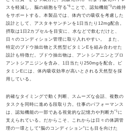
*6
*3
スを軽減し、脳の細胞を守る
ことで、認知機能
の維持
をサポートする。本製品では、体内での吸収を考慮した
設計として、アスタキサンチンを1日当たり12mg配合。
摂取は1日2カプセルを目安に、水などで飲むだけと、
日々のコンディション管理に取り入れやすい。 また、
特定のブドウ抽出物と天然型ビタミンEを組み合わせた
設計も特徴だ。ブドウ抽出物は、アントシアニンとプロ
アントシアニジンを含み、1日当たり250mgを配合。ビ
タミンEには、体内吸収効率が高いとされる天然型を採
用している。
的確なタイミングで動く判断、スムーズな会話、複数の
タスクを同時に進める段取り力。仕事のパフォーマンス
*1
は、認知機能の一部である視覚的な記憶力や判断力
に
支えられている。だからこそ、これからは日々の体調管
理の一環として“脳のコンディション”にも目を向けた