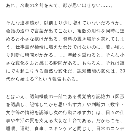
あれ、名刺の名前をみて、顔が思い出せない……。
そんな違和感が、以前より少し増えていないだろうか。
会話の途中で言葉が出てこない、複数の用件を同時に進
めると小さな抜けが出る、資料の置き場所を忘れてしま
う。仕事量が極端に増えたわけではないのに、若い頃よ
り判断に時間がかかる……。年齢を重ねると、そんな小
さな変化をふと感じる瞬間がある。もちろん、それは誰
にでも起こりうる自然な変化だ。認知機能の変化は、30
*2
代から始まる
という報告もある。
とはいえ、認知機能の一部である視覚的な記憶力（図形
を認識し、記憶してから思い出す力）や判断力（数字・
文字等の情報を認識し次の行動に移す力）は、日々の仕
事や生活の質を支える大切な土台である。だからこそ、
睡眠、運動、食事、スキンケアと同じく、日常のコンデ