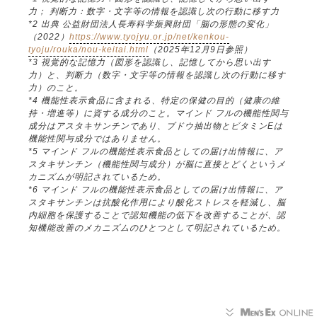
力； 判断力：数字・文字等の情報を認識し次の行動に移す力
*2 出典 公益財団法人長寿科学振興財団「脳の形態の変化」
（2022）
https://www.tyojyu.or.jp/net/kenkou-
tyoju/rouka/nou-keitai.html
（2025年12月9日参照）
*3 視覚的な記憶力（図形を認識し、記憶してから思い出す
力）と、判断力（数字・文字等の情報を認識し次の行動に移す
力）のこと。
*4 機能性表示食品に含まれる、特定の保健の目的（健康の維
持・増進等）に資する成分のこと。マインド フルの機能性関与
成分はアスタキサンチンであり、ブドウ抽出物とビタミンEは
機能性関与成分ではありません。
*5 マインド フルの機能性表示食品としての届け出情報に、ア
スタキサンチン（機能性関与成分）が脳に直接とどくというメ
カニズムが明記されているため。
*6 マインド フルの機能性表示食品としての届け出情報に、ア
スタキサンチンは抗酸化作用により酸化ストレスを軽減し、脳
内細胞を保護することで認知機能の低下を改善することが、認
知機能改善のメカニズムのひとつとして明記されているため。