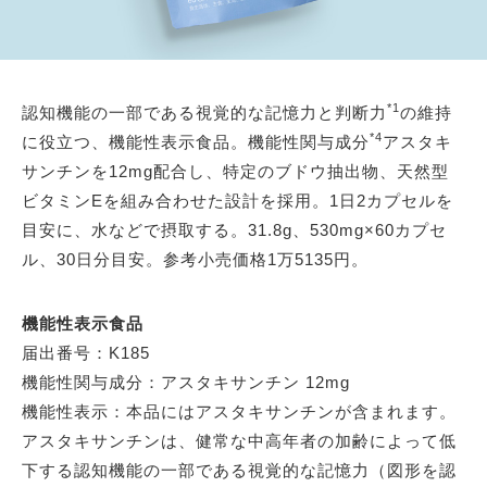
*1
認知機能の一部である視覚的な記憶力と判断力
の維持
*4
に役立つ、機能性表示食品。機能性関与成分
アスタキ
サンチンを12mg配合し、特定のブドウ抽出物、天然型
ビタミンEを組み合わせた設計を採用。1日2カプセルを
目安に、水などで摂取する。31.8g、530mg×60カプセ
ル、30日分目安。参考小売価格1万5135円。
機能性表示食品
届出番号：K185
機能性関与成分：アスタキサンチン 12mg
機能性表示：本品にはアスタキサンチンが含まれます。
アスタキサンチンは、健常な中高年者の加齢によって低
下する認知機能の一部である視覚的な記憶力（図形を認