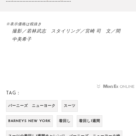
※表示価格は税抜き
撮影／若林武志 スタイリング／宮崎 司 文／間
中美希子
TAG：
バーニーズ ニューヨーク
スーツ
BARNEYS NEW YORK
着回し
着回し1週間