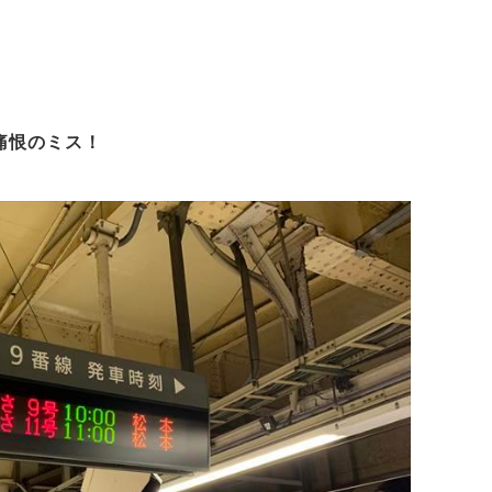
痛恨のミス！