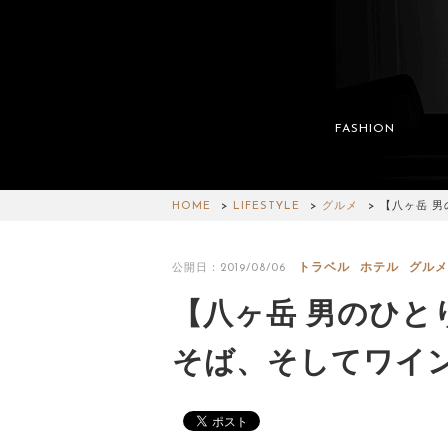
FASHION
HOME
LIFESTYLE
グルメ
【八ヶ岳 
トラベル
ホテル
グルメ
公開日：2019/08/06
【八ヶ岳 男のひと
そば、そしてワイ