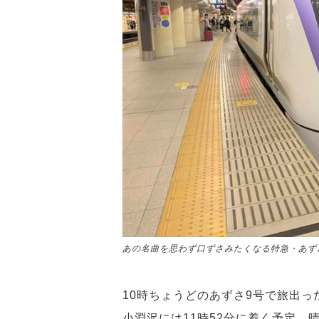
あの名曲を思わず口ずさみたくなる特急・あず
10時ちょうどのあずさ9号で旅出
小淵沢には11時52分に着く予定。