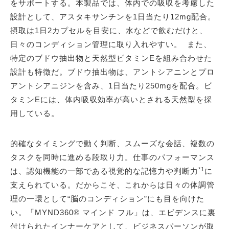
をサポートする。本製品では、体内での吸収を考慮した
設計として、アスタキサンチンを1日当たり12mg配合。
摂取は1日2カプセルを目安に、水などで飲むだけと、
日々のコンディション管理に取り入れやすい。 また、
特定のブドウ抽出物と天然型ビタミンEを組み合わせた
設計も特徴だ。ブドウ抽出物は、アントシアニンとプロ
アントシアニジンを含み、1日当たり250mgを配合。ビ
タミンEには、体内吸収効率が高いとされる天然型を採
用している。
的確なタイミングで動く判断、スムーズな会話、複数の
タスクを同時に進める段取り力。仕事のパフォーマンス
*1
は、認知機能の一部である視覚的な記憶力や判断力
に
支えられている。だからこそ、これからは日々の体調管
理の一環として“脳のコンディション”にも目を向けた
い。「MYND360® マインド フル」は、エビデンスに裏
付けられたインナーケアとして、ビジネスパーソンが取