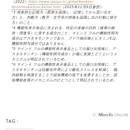
（2022）
https://www.tyojyu.or.jp/net/kenkou-
tyoju/rouka/nou-keitai.html
（2025年12月9日参照）
*3 視覚的な記憶力（図形を認識し、記憶してから思い出す
力）と、判断力（数字・文字等の情報を認識し次の行動に移す
力）のこと。
*4 機能性表示食品に含まれる、特定の保健の目的（健康の維
持・増進等）に資する成分のこと。マインド フルの機能性関与
成分はアスタキサンチンであり、ブドウ抽出物とビタミンEは
機能性関与成分ではありません。
*5 マインド フルの機能性表示食品としての届け出情報に、ア
スタキサンチン（機能性関与成分）が脳に直接とどくというメ
カニズムが明記されているため。
*6 マインド フルの機能性表示食品としての届け出情報に、ア
スタキサンチンは抗酸化作用により酸化ストレスを軽減し、脳
内細胞を保護することで認知機能の低下を改善することが、認
知機能改善のメカニズムのひとつとして明記されているため。
TAG：