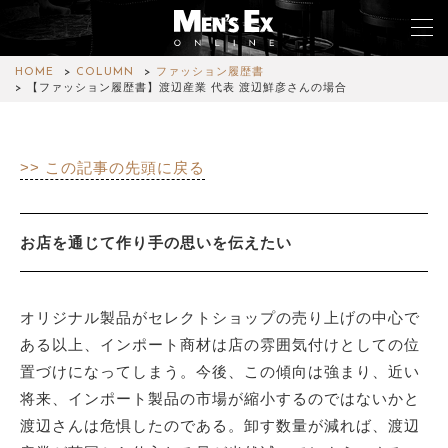
HOME
COLUMN
ファッション履歴書
【ファッション履歴書】渡辺産業 代表 渡辺鮮彦さんの場合
TOP
>> この記事の先頭に戻る
FASHION
WATCH
お店を通じて作り手の思いを伝えたい
CAR&BIKE
LIFESTYLE
オリジナル製品がセレクトショップの売り上げの中心で
ある以上、インポート商材は店の雰囲気付けとしての位
COLUMN
置づけになってしまう。今後、この傾向は強まり、近い
将来、インポート製品の市場が縮小するのではないかと
MAGAZINE
渡辺さんは危惧したのである。卸す数量が減れば、渡辺
ABOUT SITE