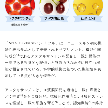
「MYND360® マインド フル」は、ニュースキン初の機
能性表示食品として発売されるサプリメント。機能性関
*4
与成分
であるアスタキサンチンを配合し、認知機能の
*1
一部である視覚的な記憶力と判断力
の維持に役立つ機
能が報告されている。科学的根拠に基づいた機能性を表
示している点が大きな特徴だ。
アスタキサンチンは、血液脳関門を通過し、脳に直接と
*5
*6
どく性質
をもつ成分だ。抗酸化作用
により酸化ストレ
*6
*3
スを軽減し、脳の細胞を守る
ことで、認知機能
の維持