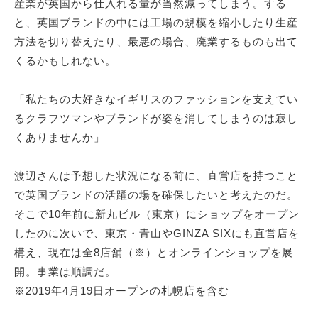
産業が英国から仕入れる量が当然減ってしまう。する
と、英国ブランドの中には工場の規模を縮小したり生産
方法を切り替えたり、最悪の場合、廃業するものも出て
サイトマップ
くるかもしれない。
「私たちの大好きなイギリスのファッションを支えてい
るクラフツマンやブランドが姿を消してしまうのは寂し
くありませんか」
渡辺さんは予想した状況になる前に、直営店を持つこと
で英国ブランドの活躍の場を確保したいと考えたのだ。
そこで10年前に新丸ビル（東京）にショップをオープン
したのに次いで、東京・青山やGINZA SIXにも直営店を
構え、現在は全8店舗（※）とオンラインショップを展
開。事業は順調だ。
※2019年4月19日オープンの札幌店を含む