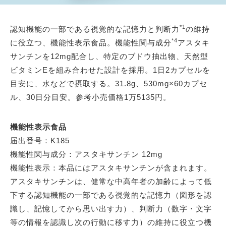
*1
認知機能の一部である視覚的な記憶力と判断力
の維持
*4
に役立つ、機能性表示食品。機能性関与成分
アスタキ
サンチンを12mg配合し、特定のブドウ抽出物、天然型
ビタミンEを組み合わせた設計を採用。1日2カプセルを
目安に、水などで摂取する。31.8g、530mg×60カプセ
ル、30日分目安。参考小売価格1万5135円。
機能性表示食品
届出番号：K185
機能性関与成分：アスタキサンチン 12mg
機能性表示：本品にはアスタキサンチンが含まれます。
アスタキサンチンは、健常な中高年者の加齢によって低
下する認知機能の一部である視覚的な記憶力（図形を認
識し、記憶してから思い出す力）、判断力（数字・文字
等の情報を認識し次の行動に移す力）の維持に役立つ機