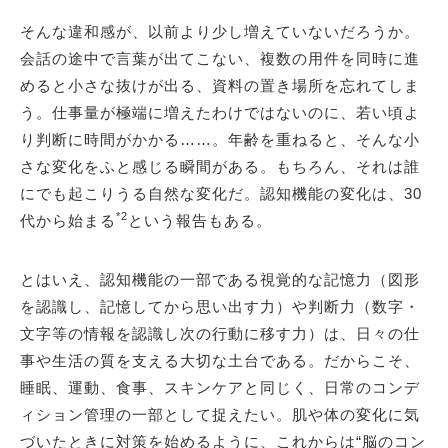
そんな違和感が、以前より少し増えていないだろうか。
会話の途中で言葉が出てこない、複数の用件を同時に進
めると小さな抜けが出る、資料の置き場所を忘れてしま
う。仕事量が極端に増えたわけではないのに、若い頃よ
り判断に時間がかかる……。年齢を重ねると、そんな小
さな変化をふと感じる瞬間がある。もちろん、それは誰
にでも起こりうる自然な変化だ。認知機能の変化は、30
*2
代から始まる
という報告もある。
とはいえ、認知機能の一部である視覚的な記憶力（図形
を認識し、記憶してから思い出す力）や判断力（数字・
文字等の情報を認識し次の行動に移す力）は、日々の仕
事や生活の質を支える大切な土台である。だからこそ、
睡眠、運動、食事、スキンケアと同じく、日常のコンデ
ィション管理の一部として捉えたい。肌や体の変化に気
づいたときに対策を始めるように、これからは“脳のコン