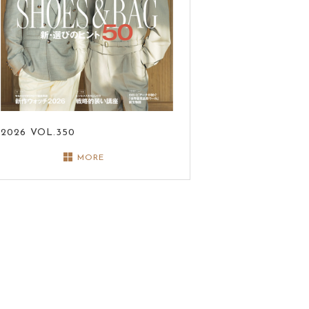
2026
VOL.350
MORE
RD GREEN／エドワード グリーン
柔らかな極上スエード製