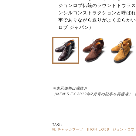
6」。クッション性に
ジョンロブ伝統のラウンドトウラス
で、長時間歩いても苦
ンシルコンストラクションと呼ばれ
0円（レッド・ウィン
牢でありながら返りがよく柔らかい履
ロブ ジャパン）
※表示価格は税抜き
［MEN’S EX 2019年2月号の記事を再構
TAG：
靴
チャッカブーツ
JHON LOBB
ジョン・ロブ