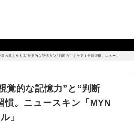
*1
仕事の質を支える“視覚的な記憶力”と“判断力”
をケアする新習慣。ニュー…
視覚的な記憶力”と“判断
習慣。ニュースキン「MYN
フル」