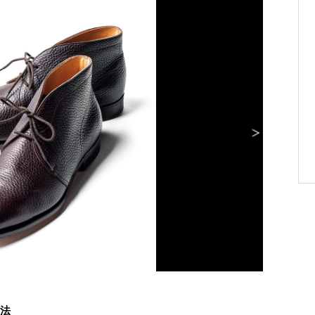
EDWA
法
最高に