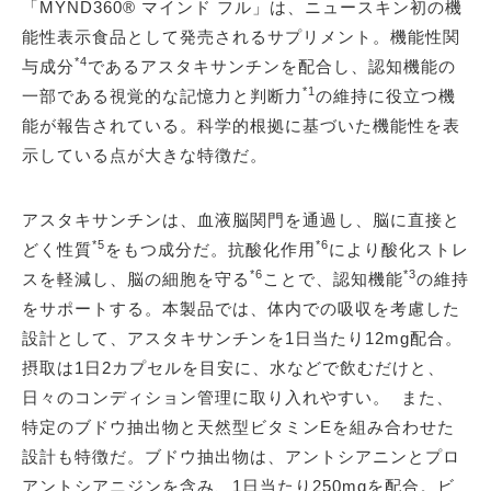
「MYND360® マインド フル」は、ニュースキン初の機
能性表示食品として発売されるサプリメント。機能性関
*4
与成分
であるアスタキサンチンを配合し、認知機能の
*1
一部である視覚的な記憶力と判断力
の維持に役立つ機
能が報告されている。科学的根拠に基づいた機能性を表
示している点が大きな特徴だ。
アスタキサンチンは、血液脳関門を通過し、脳に直接と
*5
*6
どく性質
をもつ成分だ。抗酸化作用
により酸化ストレ
*6
*3
スを軽減し、脳の細胞を守る
ことで、認知機能
の維持
をサポートする。本製品では、体内での吸収を考慮した
設計として、アスタキサンチンを1日当たり12mg配合。
摂取は1日2カプセルを目安に、水などで飲むだけと、
日々のコンディション管理に取り入れやすい。 また、
特定のブドウ抽出物と天然型ビタミンEを組み合わせた
設計も特徴だ。ブドウ抽出物は、アントシアニンとプロ
アントシアニジンを含み、1日当たり250mgを配合。ビ