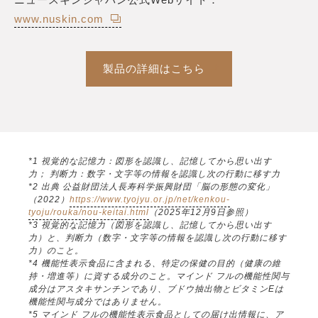
www.nuskin.com
製品の詳細はこちら
*1 視覚的な記憶力：図形を認識し、記憶してから思い出す
力； 判断力：数字・文字等の情報を認識し次の行動に移す力
*2 出典 公益財団法人長寿科学振興財団「脳の形態の変化」
（2022）
https://www.tyojyu.or.jp/net/kenkou-
tyoju/rouka/nou-keitai.html
（2025年12月9日参照）
*3 視覚的な記憶力（図形を認識し、記憶してから思い出す
力）と、判断力（数字・文字等の情報を認識し次の行動に移す
力）のこと。
*4 機能性表示食品に含まれる、特定の保健の目的（健康の維
持・増進等）に資する成分のこと。マインド フルの機能性関与
成分はアスタキサンチンであり、ブドウ抽出物とビタミンEは
機能性関与成分ではありません。
*5 マインド フルの機能性表示食品としての届け出情報に、ア