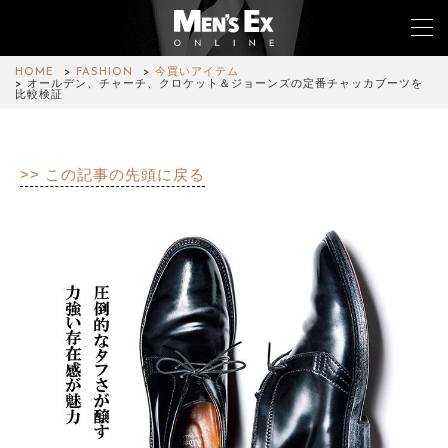
HOME
FASHION
今買いアイテム
オールデン、チャーチ、クロケット＆ジョーンズの定番チャッカブーツを
比較検証
TOP
>> この記事の先頭に戻る
FASHION
WATCH
CAR&BIKE
LIFESTYLE
COLUMN
MAGAZINE
ABOUT SITE