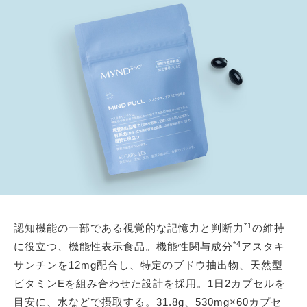
*1
認知機能の一部である視覚的な記憶力と判断力
の維持
*4
に役立つ、機能性表示食品。機能性関与成分
アスタキ
サンチンを12mg配合し、特定のブドウ抽出物、天然型
ビタミンEを組み合わせた設計を採用。1日2カプセルを
目安に、水などで摂取する。31.8g、530mg×60カプセ