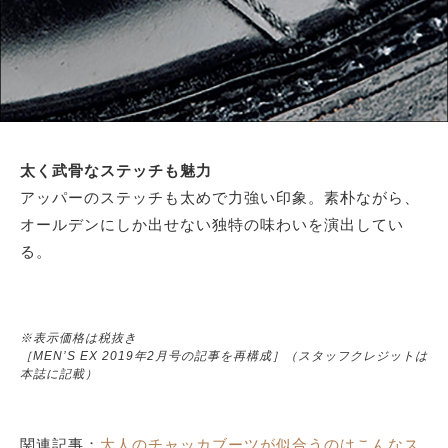
太く武骨なステッチも魅力
アッパーのステッチも太めで力強い印象。素朴ながら、
オールデンにしか出せない独特の味わいを演出してい
る。
※表示価格は税抜き
［MEN’S EX 2019年2月号の記事を再構成］（スタッフクレジットは
本誌に記載）
関連記事：
大人のチャッカブーツが似合うのはこんなス