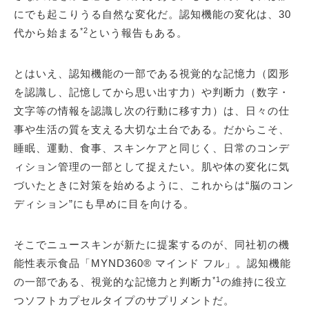
にでも起こりうる自然な変化だ。認知機能の変化は、30
*2
代から始まる
という報告もある。
とはいえ、認知機能の一部である視覚的な記憶力（図形
を認識し、記憶してから思い出す力）や判断力（数字・
文字等の情報を認識し次の行動に移す力）は、日々の仕
事や生活の質を支える大切な土台である。だからこそ、
睡眠、運動、食事、スキンケアと同じく、日常のコンデ
ィション管理の一部として捉えたい。肌や体の変化に気
づいたときに対策を始めるように、これからは“脳のコン
ディション”にも早めに目を向ける。
そこでニュースキンが新たに提案するのが、同社初の機
能性表示食品「MYND360® マインド フル」。認知機能
*1
の一部である、視覚的な記憶力と判断力
の維持に役立
つソフトカプセルタイプのサプリメントだ。