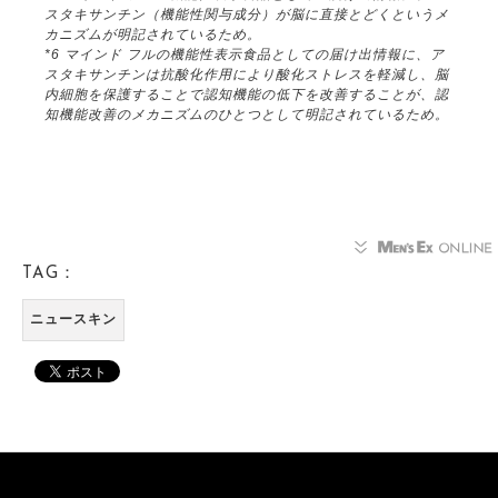
スタキサンチン（機能性関与成分）が脳に直接とどくというメ
カニズムが明記されているため。
*6 マインド フルの機能性表示食品としての届け出情報に、ア
スタキサンチンは抗酸化作用により酸化ストレスを軽減し、脳
内細胞を保護することで認知機能の低下を改善することが、認
知機能改善のメカニズムのひとつとして明記されているため。
TAG：
ニュースキン