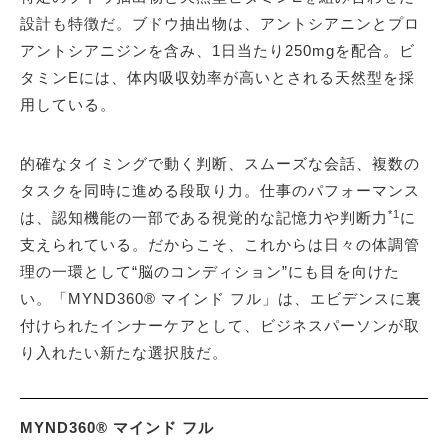
設計も特徴だ。ブドウ抽出物は、アントシアニンとプロ
アントシアニジンを含み、1日当たり250mgを配合。ビ
タミンEには、体内吸収効率が高いとされる天然型を採
用している。
的確なタイミングで動く判断、スムーズな会話、複数の
タスクを同時に進める段取り力。仕事のパフォーマンス
*1
は、認知機能の一部である視覚的な記憶力や判断力
に
支えられている。だからこそ、これからは日々の体調管
理の一環として“脳のコンディション”にも目を向けた
い。「MYND360® マインド フル」は、エビデンスに裏
付けられたインナーケアとして、ビジネスパーソンが取
り入れたい新たな選択肢だ。
MYND360® マインド フル