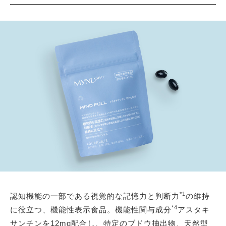
*1
認知機能の一部である視覚的な記憶力と判断力
の維持
*4
に役立つ、機能性表示食品。機能性関与成分
アスタキ
サンチンを12mg配合し、特定のブドウ抽出物、天然型