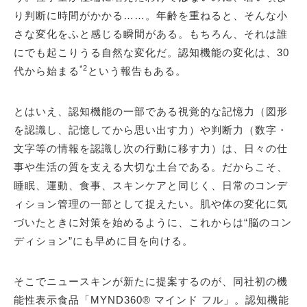
り判断に時間がかかる……。年齢を重ねると、そんな小
さな変化をふと感じる瞬間がある。もちろん、それは誰
にでも起こりうる自然な変化だ。認知機能の変化は、30
*2
代から始まる
という報告もある。
とはいえ、認知機能の一部である視覚的な記憶力（図形
を認識し、記憶してから思い出す力）や判断力（数字・
文字等の情報を認識し次の行動に移す力）は、日々の仕
事や生活の質を支える大切な土台である。だからこそ、
睡眠、運動、食事、スキンケアと同じく、日常のコンデ
ィション管理の一部として捉えたい。肌や体の変化に気
づいたときに対策を始めるように、これからは“脳のコン
ディション”にも早めに目を向ける。
そこでニュースキンが新たに提案するのが、同社初の機
能性表示食品「MYND360® マインド フル」。認知機能