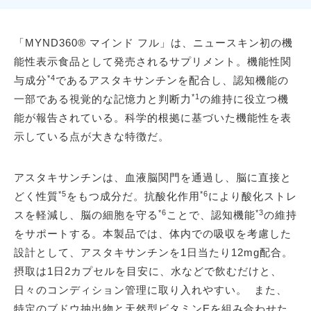
「MYND360® マインド フル」は、ニュースキン初の機
能性表示食品として発売されるサプリメント。機能性関
*4
与成分
であるアスタキサンチンを配合し、認知機能の
*1
一部である視覚的な記憶力と判断力
の維持に役立つ機
能が報告されている。科学的根拠に基づいた機能性を表
示している点が大きな特徴だ。
アスタキサンチンは、血液脳関門を通過し、脳に直接と
*5
*6
どく性質
をもつ成分だ。抗酸化作用
により酸化ストレ
*6
*3
スを軽減し、脳の細胞を守る
ことで、認知機能
の維持
をサポートする。本製品では、体内での吸収を考慮した
設計として、アスタキサンチンを1日当たり12mg配合。
摂取は1日2カプセルを目安に、水などで飲むだけと、
日々のコンディション管理に取り入れやすい。 また、
特定のブドウ抽出物と天然型ビタミンEを組み合わせた