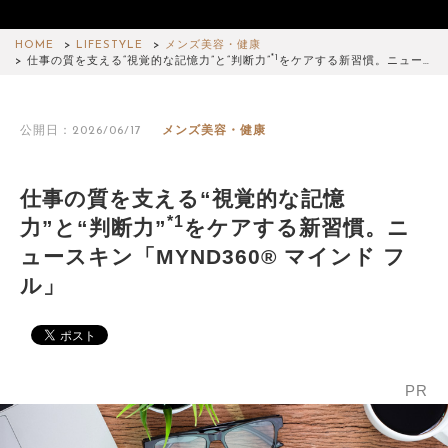
HOME
LIFESTYLE
メンズ美容・健康
*1
仕事の質を支える“視覚的な記憶力”と“判断力”
をケアする新習慣。ニュー…
公開日：2026/06/17
メンズ美容・健康
仕事の質を支える“視覚的な記憶
*1
力”と“判断力”
をケアする新習慣。ニ
ュースキン「MYND360® マインド フ
ル」
PR