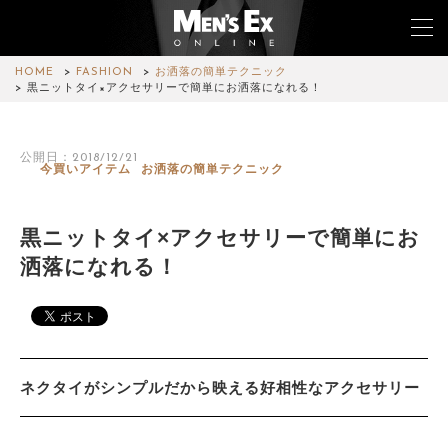
HOME
FASHION
お洒落の簡単テクニック
黒ニットタイ×アクセサリーで簡単にお洒落になれる！
TOP
公開日：2018/12/21
今買いアイテム
お洒落の簡単テクニック
FASHION
WATCH
黒ニットタイ×アクセサリーで簡単にお
洒落になれる！
CAR&BIKE
LIFESTYLE
COLUMN
ネクタイがシンプルだから映える好相性なアクセサリー
MAGAZINE
ABOUT SITE