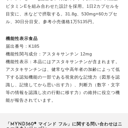
ビタミンEを組み合わせた設計を採用。1日2カプセルを
目安に、水などで摂取する。31.8g、530mg×60カプセ
ル、30日分目安。参考小売価格1万5135円。
機能性表示食品
届出番号：K185
機能性関与成分：アスタキサンチン 12mg
機能性表示：本品にはアスタキサンチンが含まれます。
アスタキサンチンは、健常な中高年者の加齢によって低
下する認知機能の一部である視覚的な記憶力（図形を認
識し、記憶してから思い出す力）、判断力（数字・文字
等の情報を認識し次の行動に移す力）の維持に役立つ機
能が報告されています。
「MYND360® マインド フル」に関する問い合わせはニ