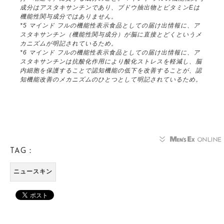
成分はアスタキサンチンであり、ブドウ抽出物とビタミンEは
機能性関与成分ではありません。
*5 マインド フルの機能性表示食品としての届け出情報に、ア
スタキサンチン（機能性関与成分）が脳に直接とどくというメ
カニズムが明記されているため。
*6 マインド フルの機能性表示食品としての届け出情報に、ア
スタキサンチンは抗酸化作用により酸化ストレスを軽減し、脳
内細胞を保護することで認知機能の低下を改善することが、認
知機能改善のメカニズムのひとつとして明記されているため。
TAG：
ニュースキン