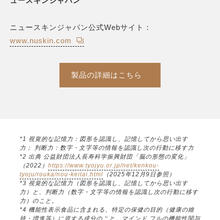
ュースキンジャパン
ニュースキンジャパン公式Webサイト：
www.nuskin.com
製品の詳細はこちら
*1 視覚的な記憶力：図形を認識し、記憶してから思い出す
力； 判断力：数字・文字等の情報を認識し次の行動に移す力
*2 出典 公益財団法人長寿科学振興財団「脳の形態の変化」
（2022）
https://www.tyojyu.or.jp/net/kenkou-
tyoju/rouka/nou-keitai.html
（2025年12月9日参照）
*3 視覚的な記憶力（図形を認識し、記憶してから思い出す
力）と、判断力（数字・文字等の情報を認識し次の行動に移す
力）のこと。
*4 機能性表示食品に含まれる、特定の保健の目的（健康の維
持・増進等）に資する成分のこと。マインド フルの機能性関与