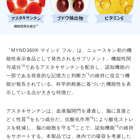
「MYND360® マインド フル」は、ニュースキン初の機
能性表示食品として発売されるサプリメント。機能性関
*4
与成分
であるアスタキサンチンを配合し、認知機能の
*1
一部である視覚的な記憶力と判断力
の維持に役立つ機
能が報告されている。科学的根拠に基づいた機能性を表
示している点が大きな特徴だ。
アスタキサンチンは、血液脳関門を通過し、脳に直接と
*5
*6
どく性質
をもつ成分だ。抗酸化作用
により酸化ストレ
*6
*3
スを軽減し、脳の細胞を守る
ことで、認知機能
の維持
をサポートする。本製品では、体内での吸収を考慮した