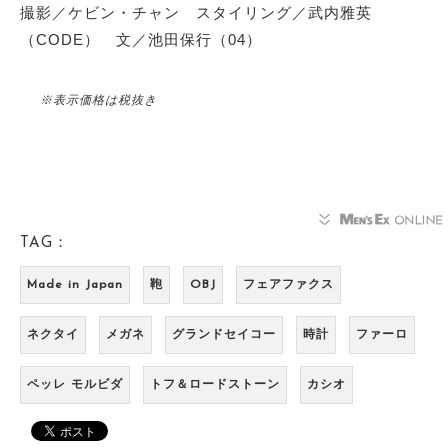
撮影／ケビン・チャン スタイリング／武内雅英
（CODE） 文／池田保行（04）
※表示価格は税抜き
TAG：
Made in Japan
鞄
OBJ
フェアファクス
ネクタイ
メガネ
グランドセイコー
時計
ファーロ
ペッレ モルビダ
トフ＆ロードストーン
カシオ