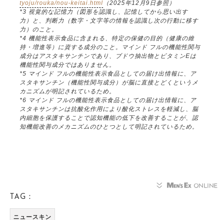
tyoju/rouka/nou-keitai.html
（2025年12月9日参照）
*3 視覚的な記憶力（図形を認識し、記憶してから思い出す
力）と、判断力（数字・文字等の情報を認識し次の行動に移す
力）のこと。
*4 機能性表示食品に含まれる、特定の保健の目的（健康の維
持・増進等）に資する成分のこと。マインド フルの機能性関与
成分はアスタキサンチンであり、ブドウ抽出物とビタミンEは
機能性関与成分ではありません。
*5 マインド フルの機能性表示食品としての届け出情報に、ア
スタキサンチン（機能性関与成分）が脳に直接とどくというメ
カニズムが明記されているため。
*6 マインド フルの機能性表示食品としての届け出情報に、ア
スタキサンチンは抗酸化作用により酸化ストレスを軽減し、脳
内細胞を保護することで認知機能の低下を改善することが、認
知機能改善のメカニズムのひとつとして明記されているため。
TAG：
ニュースキン