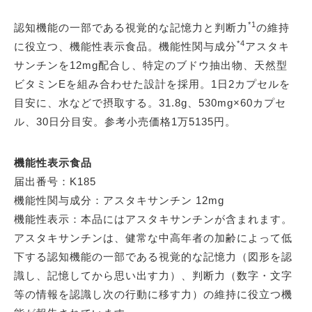
*1
認知機能の一部である視覚的な記憶力と判断力
の維持
*4
に役立つ、機能性表示食品。機能性関与成分
アスタキ
サンチンを12mg配合し、特定のブドウ抽出物、天然型
ビタミンEを組み合わせた設計を採用。1日2カプセルを
目安に、水などで摂取する。31.8g、530mg×60カプセ
ル、30日分目安。参考小売価格1万5135円。
機能性表示食品
届出番号：K185
機能性関与成分：アスタキサンチン 12mg
機能性表示：本品にはアスタキサンチンが含まれます。
アスタキサンチンは、健常な中高年者の加齢によって低
下する認知機能の一部である視覚的な記憶力（図形を認
識し、記憶してから思い出す力）、判断力（数字・文字
等の情報を認識し次の行動に移す力）の維持に役立つ機