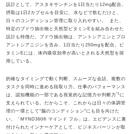
設計として、アスタキサンチンを1日当たり12mg配合。
摂取は1日2カプセルを目安に、水などで飲むだけと、
日々のコンディション管理に取り入れやすい。 また、
特定のブドウ抽出物と天然型ビタミンEを組み合わせた
設計も特徴だ。ブドウ抽出物は、アントシアニンとプロ
アントシアニジンを含み、1日当たり250mgを配合。ビ
タミンEには、体内吸収効率が高いとされる天然型を採
用している。
的確なタイミングで動く判断、スムーズな会話、複数の
タスクを同時に進める段取り力。仕事のパフォーマンス
*1
は、認知機能の一部である視覚的な記憶力や判断力
に
支えられている。だからこそ、これからは日々の体調管
理の一環として“脳のコンディション”にも目を向けた
い。「MYND360® マインド フル」は、エビデンスに裏
付けられたインナーケアとして、ビジネスパーソンが取