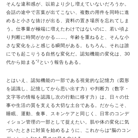
そんな違和感が、以前より少し増えていないだろうか。
会話の途中で言葉が出てこない、複数の用件を同時に進
めると小さな抜けが出る、資料の置き場所を忘れてしま
う。仕事量が極端に増えたわけではないのに、若い頃よ
り判断に時間がかかる……。年齢を重ねると、そんな小
さな変化をふと感じる瞬間がある。もちろん、それは誰
にでも起こりうる自然な変化だ。認知機能の変化は、30
*2
代から始まる
という報告もある。
とはいえ、認知機能の一部である視覚的な記憶力（図形
を認識し、記憶してから思い出す力）や判断力（数字・
文字等の情報を認識し次の行動に移す力）は、日々の仕
事や生活の質を支える大切な土台である。だからこそ、
睡眠、運動、食事、スキンケアと同じく、日常のコンデ
ィション管理の一部として捉えたい。肌や体の変化に気
づいたときに対策を始めるように、これからは“脳のコン