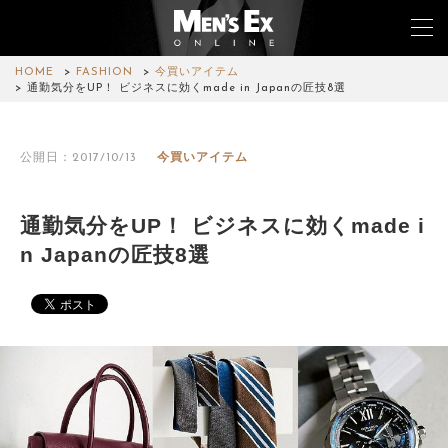
HOME
FASHION
今買いアイテム
通勤気分をUP！ ビジネスに効くmade in Japanの匠技8選
TOP
公開日：2017/10/13
今買いアイテム
FASHION
WATCH
通勤気分をUP！ ビジネスに効くmade i
n Japanの匠技8選
CAR&BIKE
LIFESTYLE
COLUMN
MAGAZINE
ABOUT SITE