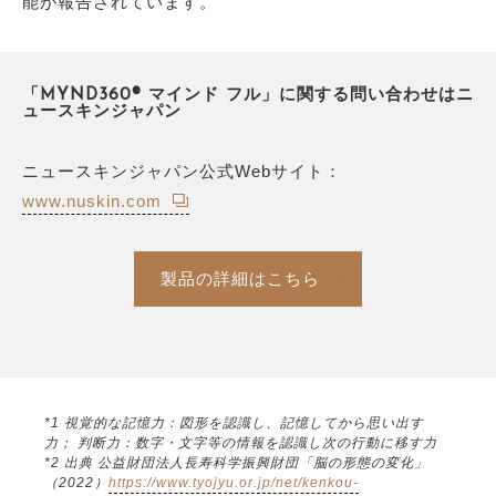
能が報告されています。
「MYND360® マインド フル」に関する問い合わせはニ
ュースキンジャパン
ニュースキンジャパン公式Webサイト：
www.nuskin.com
製品の詳細はこちら
*1 視覚的な記憶力：図形を認識し、記憶してから思い出す
力； 判断力：数字・文字等の情報を認識し次の行動に移す力
*2 出典 公益財団法人長寿科学振興財団「脳の形態の変化」
（2022）
https://www.tyojyu.or.jp/net/kenkou-