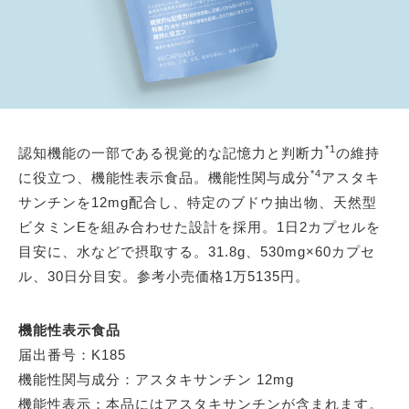
*1
認知機能の一部である視覚的な記憶力と判断力
の維持
*4
に役立つ、機能性表示食品。機能性関与成分
アスタキ
サンチンを12mg配合し、特定のブドウ抽出物、天然型
ビタミンEを組み合わせた設計を採用。1日2カプセルを
目安に、水などで摂取する。31.8g、530mg×60カプセ
ル、30日分目安。参考小売価格1万5135円。
機能性表示食品
届出番号：K185
機能性関与成分：アスタキサンチン 12mg
機能性表示：本品にはアスタキサンチンが含まれます。