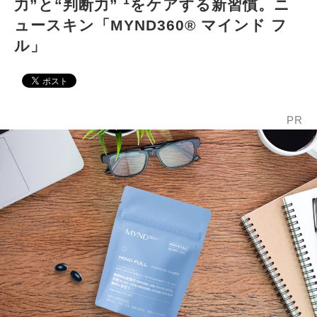
*1
力”と“判断力”
をケアする新習慣。ニ
ュースキン「MYND360® マインド フ
ル」
PR