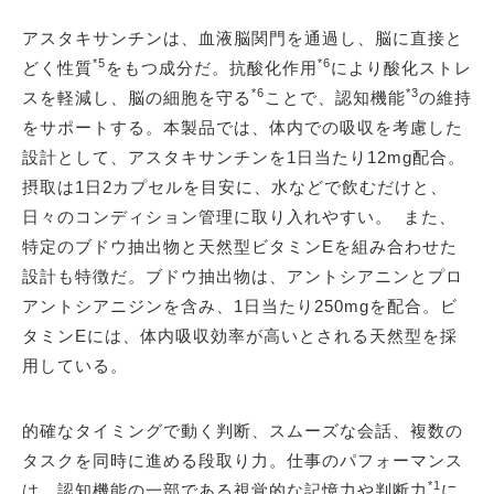
アスタキサンチンは、血液脳関門を通過し、脳に直接と
*5
*6
どく性質
をもつ成分だ。抗酸化作用
により酸化ストレ
*6
*3
スを軽減し、脳の細胞を守る
ことで、認知機能
の維持
をサポートする。本製品では、体内での吸収を考慮した
設計として、アスタキサンチンを1日当たり12mg配合。
摂取は1日2カプセルを目安に、水などで飲むだけと、
日々のコンディション管理に取り入れやすい。 また、
特定のブドウ抽出物と天然型ビタミンEを組み合わせた
設計も特徴だ。ブドウ抽出物は、アントシアニンとプロ
アントシアニジンを含み、1日当たり250mgを配合。ビ
タミンEには、体内吸収効率が高いとされる天然型を採
用している。
的確なタイミングで動く判断、スムーズな会話、複数の
タスクを同時に進める段取り力。仕事のパフォーマンス
*1
は、認知機能の一部である視覚的な記憶力や判断力
に