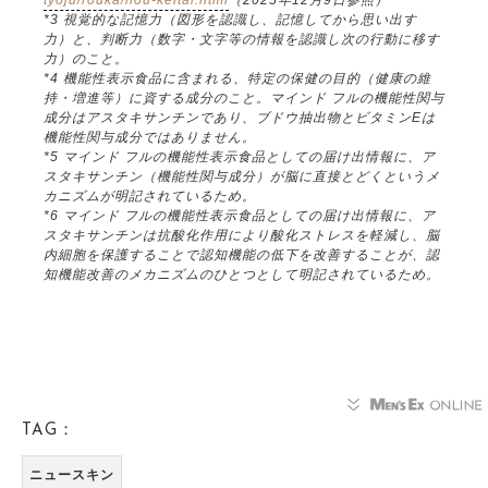
*3 視覚的な記憶力（図形を認識し、記憶してから思い出す
力）と、判断力（数字・文字等の情報を認識し次の行動に移す
力）のこと。
*4 機能性表示食品に含まれる、特定の保健の目的（健康の維
持・増進等）に資する成分のこと。マインド フルの機能性関与
成分はアスタキサンチンであり、ブドウ抽出物とビタミンEは
機能性関与成分ではありません。
*5 マインド フルの機能性表示食品としての届け出情報に、ア
スタキサンチン（機能性関与成分）が脳に直接とどくというメ
カニズムが明記されているため。
*6 マインド フルの機能性表示食品としての届け出情報に、ア
スタキサンチンは抗酸化作用により酸化ストレスを軽減し、脳
内細胞を保護することで認知機能の低下を改善することが、認
知機能改善のメカニズムのひとつとして明記されているため。
TAG：
ニュースキン