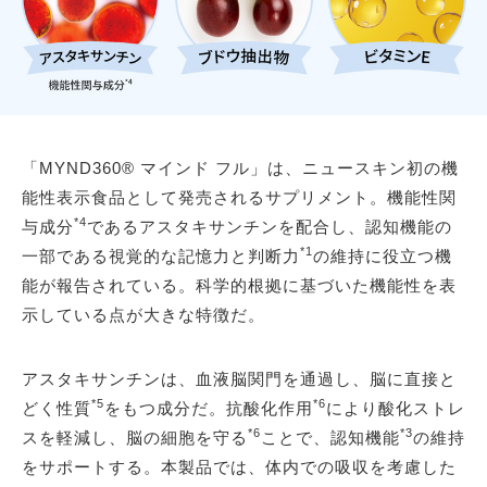
「MYND360® マインド フル」は、ニュースキン初の機
能性表示食品として発売されるサプリメント。機能性関
*4
与成分
であるアスタキサンチンを配合し、認知機能の
*1
一部である視覚的な記憶力と判断力
の維持に役立つ機
能が報告されている。科学的根拠に基づいた機能性を表
示している点が大きな特徴だ。
アスタキサンチンは、血液脳関門を通過し、脳に直接と
*5
*6
どく性質
をもつ成分だ。抗酸化作用
により酸化ストレ
*6
*3
スを軽減し、脳の細胞を守る
ことで、認知機能
の維持
をサポートする。本製品では、体内での吸収を考慮した