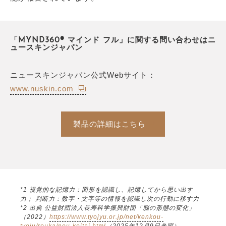
「MYND360® マインド フル」に関する問い合わせはニ
ュースキンジャパン
ニュースキンジャパン公式Webサイト：
www.nuskin.com
製品の詳細はこちら
*1 視覚的な記憶力：図形を認識し、記憶してから思い出す
力； 判断力：数字・文字等の情報を認識し次の行動に移す力
*2 出典 公益財団法人長寿科学振興財団「脳の形態の変化」
（2022）
https://www.tyojyu.or.jp/net/kenkou-
tyoju/rouka/nou-keitai.html
（2025年12月9日参照）