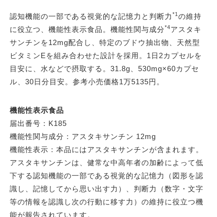
*1
認知機能の一部である視覚的な記憶力と判断力
の維持
*4
に役立つ、機能性表示食品。機能性関与成分
アスタキ
サンチンを12mg配合し、特定のブドウ抽出物、天然型
ビタミンEを組み合わせた設計を採用。1日2カプセルを
目安に、水などで摂取する。31.8g、530mg×60カプセ
ル、30日分目安。参考小売価格1万5135円。
機能性表示食品
届出番号：K185
機能性関与成分：アスタキサンチン 12mg
機能性表示：本品にはアスタキサンチンが含まれます。
アスタキサンチンは、健常な中高年者の加齢によって低
下する認知機能の一部である視覚的な記憶力（図形を認
識し、記憶してから思い出す力）、判断力（数字・文字
等の情報を認識し次の行動に移す力）の維持に役立つ機
能が報告されています。