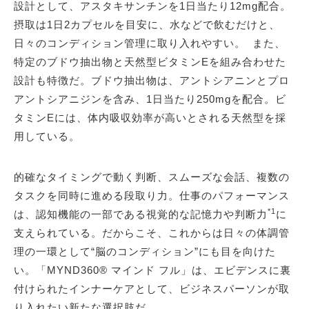
設計として、アスタキサンチンを1日当たり12mg配合。
摂取は1日2カプセルを目安に、水などで飲むだけと、
日々のコンディション管理に取り入れやすい。 また、
特定のブドウ抽出物と天然型ビタミンEを組み合わせた
設計も特徴だ。ブドウ抽出物は、アントシアニンとプロ
アントシアニジンを含み、1日当たり250mgを配合。ビ
タミンEには、体内吸収効率が高いとされる天然型を採
用している。
的確なタイミングで動く判断、スムーズな会話、複数の
タスクを同時に進める段取り力。仕事のパフォーマンス
*1
は、認知機能の一部である視覚的な記憶力や判断力
に
支えられている。だからこそ、これからは日々の体調管
理の一環として“脳のコンディション”にも目を向けた
い。「MYND360® マインド フル」は、エビデンスに裏
付けられたインナーケアとして、ビジネスパーソンが取
り入れたい新たな選択肢だ。