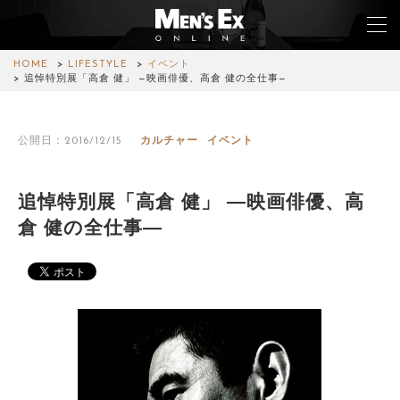
HOME
LIFESTYLE
イベント
追悼特別展「高倉 健」 —映画俳優、高倉 健の全仕事—
TOP
公開日：2016/12/15
カルチャー
イベント
FASHION
WATCH
追悼特別展「高倉 健」 —映画俳優、高
倉 健の全仕事—
CAR&BIKE
LIFESTYLE
COLUMN
MAGAZINE
ABOUT SITE