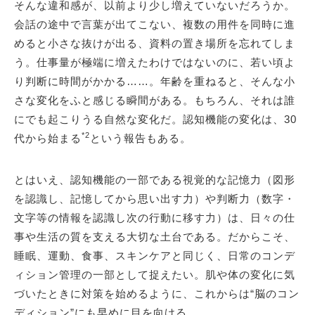
そんな違和感が、以前より少し増えていないだろうか。
会話の途中で言葉が出てこない、複数の用件を同時に進
めると小さな抜けが出る、資料の置き場所を忘れてしま
う。仕事量が極端に増えたわけではないのに、若い頃よ
り判断に時間がかかる……。年齢を重ねると、そんな小
さな変化をふと感じる瞬間がある。もちろん、それは誰
にでも起こりうる自然な変化だ。認知機能の変化は、30
*2
代から始まる
という報告もある。
とはいえ、認知機能の一部である視覚的な記憶力（図形
を認識し、記憶してから思い出す力）や判断力（数字・
文字等の情報を認識し次の行動に移す力）は、日々の仕
事や生活の質を支える大切な土台である。だからこそ、
睡眠、運動、食事、スキンケアと同じく、日常のコンデ
ィション管理の一部として捉えたい。肌や体の変化に気
づいたときに対策を始めるように、これからは“脳のコン
ディション”にも早めに目を向ける。